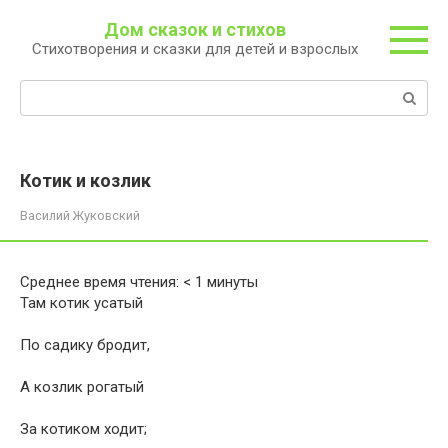
Перейти
Дом сказок и стихов
к
Стихотворения и сказки для детей и взрослых
контенту
Поиск:
Котик и козлик
Василий Жуковский
Среднее время чтения:
< 1
минуты
Там котик усатый
По садику бродит,
А козлик рогатый
За котиком ходит;