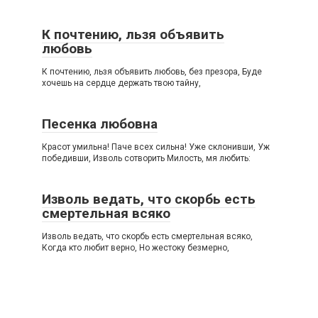
К почтению, льзя объявить
любовь
К почтению, льзя объявить любовь, без презора, Буде
хочешь на сердце держать твою тайну,
Песенка любовна
Красот умильна! Паче всех сильна! Уже склонивши, Уж
победивши, Изволь сотворить Милость, мя любить:
Изволь ведать, что скорбь есть
смертельная всяко
Изволь ведать, что скорбь есть смертельная всяко,
Когда кто любит верно, Но жестоку безмерно,