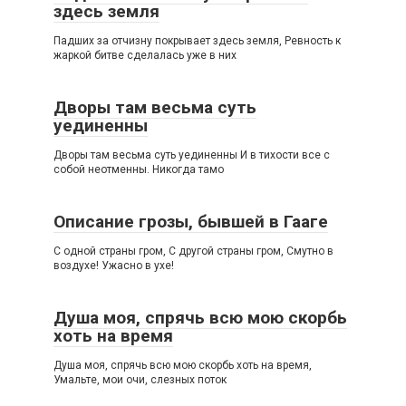
здесь земля
Падших за отчизну покрывает здесь земля, Ревность к
жаркой битве сделалась уже в них
Дворы там весьма суть
уединенны
Дворы там весьма суть уединенны И в тихости все с
собой неотменны. Никогда тамо
Описание грозы, бывшей в Гааге
С одной страны гром, С другой страны гром, Смутно в
воздухе! Ужасно в ухе!
Душа моя, спрячь всю мою скорбь
хоть на время
Душа моя, спрячь всю мою скорбь хоть на время,
Умальте, мои очи, слезных поток