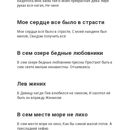
Виделось мне; кабы тая В моих прекрасная дева Умре
руках вся нагая, Не чиня
Мое сердце все было в страсти
Мое сердце всё было в страсти, С моей наедине был
милой, Сведом получить всё
В сем озере бедные любовники
В сем озере бедные любовники присны Престают быть в
сем свете милым ненавистны: Отчаяваясь
Лев жених
В Девицу негде Лев влюбился не смехом, И захотел ей
быть он вправду Женихом:
В сем месте море не лихо
В сем месте море не лихо, Как бы самой малой поток. А
пресладкий зефир