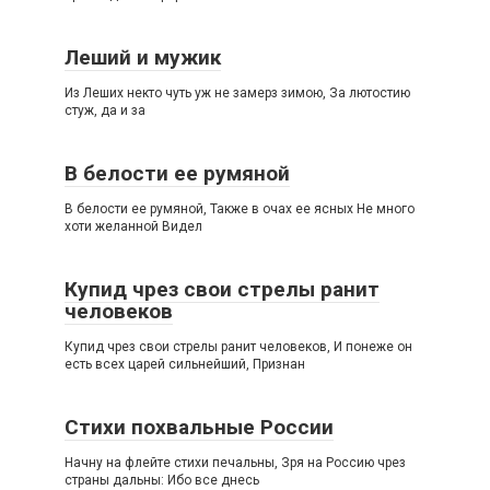
Леший и мужик
Из Леших некто чуть уж не замерз зимою, За лютостию
стуж, да и за
В белости ее румяной
В белости ее румяной, Также в очах ее ясных Не много
хоти желанной Видел
Купид чрез свои стрелы ранит
человеков
Купид чрез свои стрелы ранит человеков, И понеже он
есть всех царей сильнейший, Признан
Стихи похвальные России
Начну на флейте стихи печальны, Зря на Россию чрез
страны дальны: Ибо все днесь