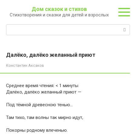
Перейти
Дом сказок и стихов
к
Стихотворения и сказки для детей и взрослых
контенту
Поиск:
Далёко, далёко желанный приют
Константин Аксаков
Среднее время чтения:
< 1
минуты
Далёко, далёко желанный приют —
Под тёмной древесною тенью…
Там тихо, там волны так мирно идут,
Покорны родному влеченью.