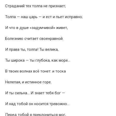
Страданий тех толпа не признает;
Толпа — наш царь — и ест и пьет исправно;
И что в душе «задумчивой» живет,
Болезнию считает своенравной.
И права ты, толпа! Ты велика,
Ты широка — ты глубока, как море…
В твоих волнах всё тонет: и тоска
Нелепая, и истинное горе.
И ты сильна… И знает тебя бог —
И над тобой он носится тревожно…
Перед тобой я преклониться мог,