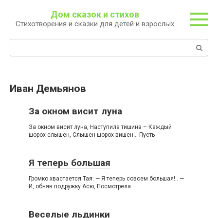
Перейти
Дом сказок и стихов
к
Стихотворения и сказки для детей и взрослых
контенту
Поиск:
Иван Демьянов
За окном висит луна
За окном висит луна, Наступила тишина – Каждый
шорох слышен, Слышен шорох вишен… Пусть
Я теперь большая
Громко хвастается Тая: — Я теперь совсем большая!.. —
И, обняв подружку Асю, Посмотрела
Веселые льдинки