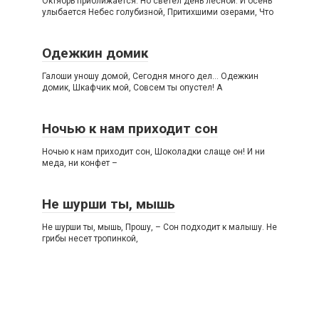
Октябрь приближается. Но светел день лесной. И осень
улыбается Небес голубизной, Притихшими озерами, Что
Одежкин домик
Галоши уношу домой, Сегодня много дел… Одежкин
домик, Шкафчик мой, Совсем ты опустел! А
Ночью к нам приходит сон
Ночью к нам приходит сон, Шоколадки слаще он! И ни
меда, ни конфет –
Не шурши ты, мышь
Не шурши ты, мышь, Прошу, – Сон подходит к малышу. Не
грибы несет тропинкой,