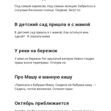
Под самым карнизом, Над самым оконцем Забралось в
сосульки Весеннее солнце. Сверкая, бегут по
В детский сад пришла я с мамой
В детский сад пришла я с мамой, Как остаться мне
одной?.. Я сказала маме
У реки на бережок
У реки на бережок Лег крылатый ветерок Нежно гладил
травы возле переправы. Отогрев на
Про Машу и манную кашу
«Приехала к бабушке Маша, Сварила ей бабушка кашу. —
Садись, гостья желанная, Остынет каша
Октябрь приближается