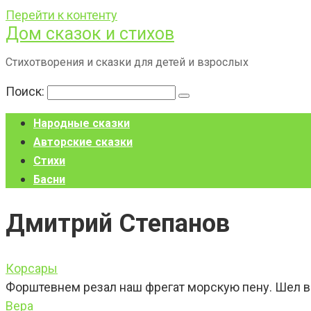
Перейти к контенту
Дом сказок и стихов
Стихотворения и сказки для детей и взрослых
Поиск:
Народные сказки
Авторские сказки
Стихи
Басни
Дмитрий Степанов
Корсары
Форштевнем резал наш фрегат морскую пену. Шел в 
Вера