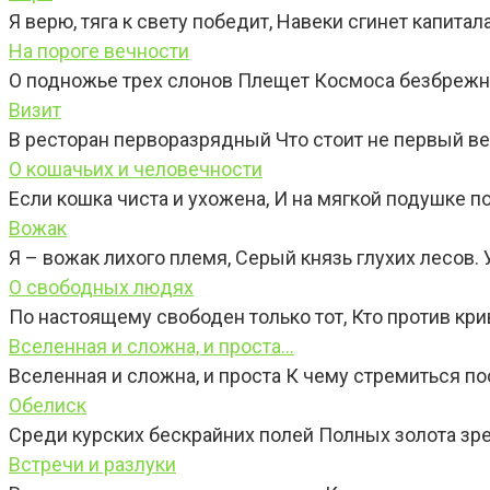
Я верю, тяга к свету победит, Навеки сгинет капита
На пороге вечности
О подножье трех слонов Плещет Космоса безбрежн
Визит
В ресторан перворазрядный Что стоит не первый ве
О кошачьих и человечности
Если кошка чиста и ухожена, И на мягкой подушке 
Вожак
Я – вожак лихого племя, Серый князь глухих лесов. 
О свободных людях
По настоящему свободен только тот, Кто против кр
Вселенная и сложна, и проста…
Вселенная и сложна, и проста К чему стремиться п
Обелиск
Среди курских бескрайних полей Полных золота зре
Встречи и разлуки