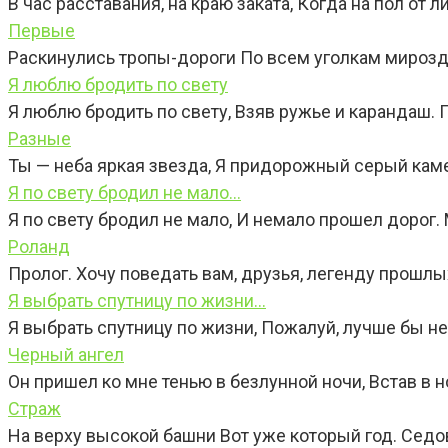
В час расставания, на краю заката, Когда на пол от л
Первые
Раскинулись тропы-дороги По всем уголкам мирозд
Я люблю бродить по свету
Я люблю бродить по свету, Взяв ружье и карандаш. 
Разные
Ты — неба яркая звезда, Я придорожный серый камен
Я по свету бродил не мало…
Я по свету бродил не мало, И немало прошел дорог.
Роланд
Пролог. Хочу поведать вам, друзья, легенду прошлых
Я выбрать спутницу по жизни…
Я выбрать спутницу по жизни, Пожалуй, лучше бы не 
Черный ангел
Он пришел ко мне тенью в безлунной ночи, Встав в н
Страж
На верху высокой башни Вот уже который год. Сед