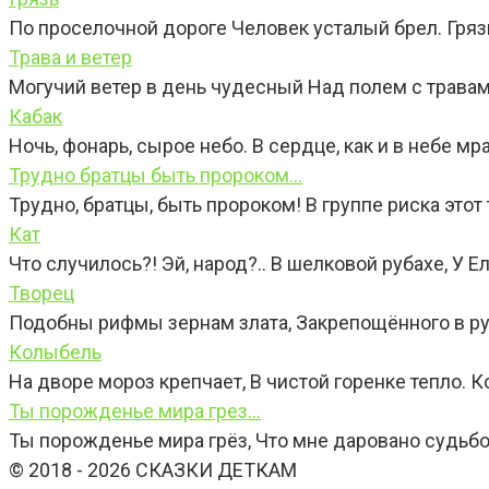
По проселочной дороге Человек усталый брел. Грязь
Трава и ветер
Могучий ветер в день чудесный Над полем с травам
Кабак
Ночь, фонарь, сырое небо. В сердце, как и в небе мр
Трудно братцы быть пророком…
Трудно, братцы, быть пророком! В группе риска этот
Кат
Что случилось?! Эй, народ?.. В шелковой рубахе, У Ел
Творец
Подобны рифмы зернам злата, Закрепощённого в руд
Колыбель
На дворе мороз крепчает, В чистой горенке тепло. К
Ты порожденье мира грез…
Ты порожденье мира грёз, Что мне даровано судьбо
© 2018 - 2026 СКАЗКИ ДЕТКАМ