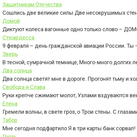
Защитникам Отечества
Сошлись две великие силы Две несокрушимых стены
Домой
Диктуют колеса вагонные одно только слово – ДОМ
Стюардесса
9 февраля – день гражданской авиации России. Ты 
Зверь
В тесной, сумрачной темнице, Много-много долгих ле
Два солнца
Два солнца светят мне в дороге. Прогонят тьму и хо
Свобода и Слава
Руки крепче сжимают молот, Узлами вздуваются вен
Елена
Гремели волны, в свете гроз, о Трои стены. С глазам
Табор
Мне сегодня подфартило Я в три карты банк сорвал! 
Грязь