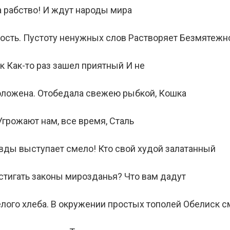
ла рабство! И ждут народы мира
ость. Пустоту ненужных слов Растворяет Безмятежн
к Как-то раз зашел приятный И не
положена. Отобедала свежею рыбкой, Кошка
Угрожают нам, все время, Сталь
ивды выступает смело! Кто свой худой залатанный
остигать законы мирозданья? Что вам дадут
лого хлеба. В окружении простых тополей Обелиск с