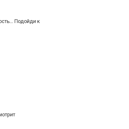
ость… Подойди к
мотрит