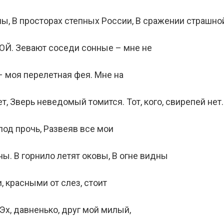
, В просторах степных России, В сражении страшно
ОЙ. Зевают соседи сонные – мне не
– моя перелетная фея. Мне на
т, Зверь неведомый томится. Тот, кого, свирепей нет.
лод прочь, Развеяв все мои
ы. В горнило летят оковы, В огне видны
и, красными от слез, стоит
Эх, давненько, друг мой милый,