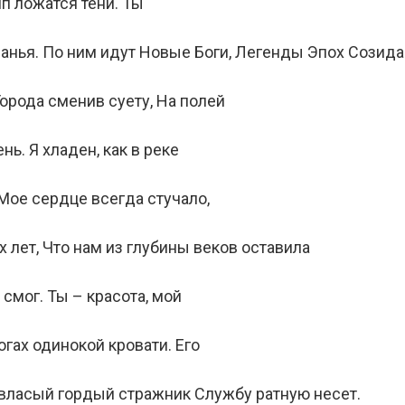
ип ложатся тени. Ты
анья. По ним идут Новые Боги, Легенды Эпох Созида
Города сменив суету, На полей
ь. Я хладен, как в реке
 Мое сердце всегда стучало,
 лет, Что нам из глубины веков оставила
смог. Ты – красота, мой
огах одинокой кровати. Его
овласый гордый стражник Службу ратную несет.