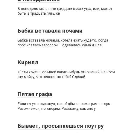
В понедельник, в пять тридцать шесть утра, или, может
быть, в тридцать пять, он
Бабка вставала ночами
Бабка вставала ночами, хотела ехать куда-то. Когда
просыпалась взрослой — одевалась сама и шла.
Кирилл
«Если хочешь со мной каких-нибудь отношений, не носи
эту майку, что непонятно тебе? Сделай
Пятая графа
Если ты уже отдохнул, то пойдём-ка осмотрим лагерь.
Разомнёмся, поговорим. Расскажу, как оно у
Бывает, просыпаешься поутру