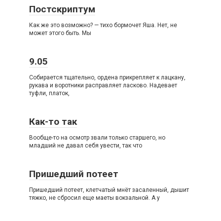
Постскриптум
Как же это возможно? — тихо бормочет Яша. Нет, не
может этого быть. Мы
9.05
Собирается тщательно, ордена прикрепляет к лацкану,
рукава и воротники расправляет ласково. Надевает
туфли, платок,
Как-то так
Вообще-то на осмотр звали только старшего, но
младший не давал себя увести, так что
Пришедший потеет
Пришедший потеет, клетчатый мнёт засаленный, дышит
тяжко, не сбросил еще маеты вокзальной. А у