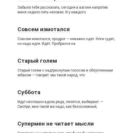
Забыла тебе рассказать, сегодня в вагоне напротив
меня сидело пять человек. И у каждого
Совсем измотался
Совсем измотался, продрог — неважно одет. Ноги гудят,
но надо идти. Идёт. Пробрался на
Старый голем
Старый голем с надтреснутым голосом и облупленным
жбаном — говорит: мы такой народ, что
Суббота
Идут неспешно вдоль ряда, пялятся, выбирают: —
Смотри, мне такой же надо, как белоснежный,
Супермен не читает мысли