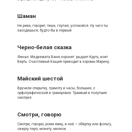
Шаман
Не реви, говорит, тише, глупая, успокойся. Ну чего ты
заходишься, будто бы в первый
Черно-белая сказка
Финал. Медвежата Ваню хоронят: рыдает Круть, воет
Верть. Счастливый Кащей приводит в хоромы Марену,
Майский шестой
Вручили открытку, грамоту и часы, большие, с
орфографической в гравировке. Трамвай в полутьме
смотрел
Смотри, говорю
Смотри, говорю, роем ямку, в неё — обёртку или фольгу,
сверху перо, монету, мелкое