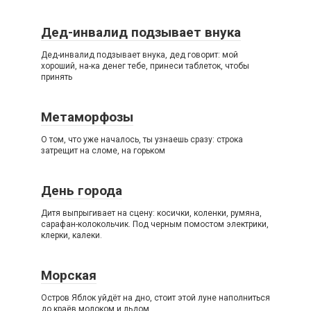
Дед-инвалид подзывает внука
Дед-инвалид подзывает внука, дед говорит: мой
хороший, на-ка денег тебе, принеси таблеток, чтобы
принять
Метаморфозы
О том, что уже началось, ты узнаешь сразу: строка
затрещит на сломе, на горьком
День города
Дитя выпрыгивает на сцену: косички, коленки, румяна,
сарафан-колокольчик. Под черным помостом электрики,
клерки, калеки.
Морская
Остров Яблок уйдёт на дно, стоит этой луне наполниться
до краёв молоком и льдом,