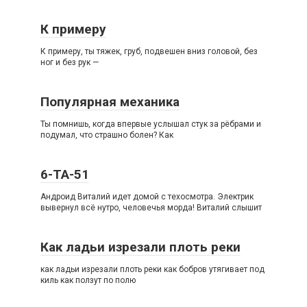
К примеру
К примеру, ты тяжек, груб, подвешен вниз головой, без
ног и без рук —
Популярная механика
Ты помнишь, когда впервые услышал стук за рёбрами и
подумал, что страшно болен? Как
6-TA-51
Андроид Виталий идет домой с техосмотра. Электрик
вывернул всё нутро, человечья морда! Виталий слышит
Как ладьи изрезали плоть реки
как ладьи изрезали плоть реки как бобров утягивает под
киль как ползут по полю