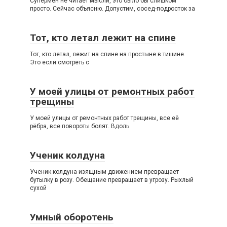
Супермен не читает мысли, это было бы слишком
просто. Сейчас объясню. Допустим, сосед-подросток за
Тот, кто летал лежит на спине
Тот, кто летал, лежит на спине на простыне в тишине.
Это если смотреть с
У моей улицы от ремонтных работ
трещины
У моей улицы от ремонтных работ трещины, все её
рёбра, все повороты болят. Вдоль
Ученик колдуна
Ученик колдуна изящным движением превращает
бутылку в розу. Обещание превращает в угрозу. Рыхлый
сухой
Умный оборотень