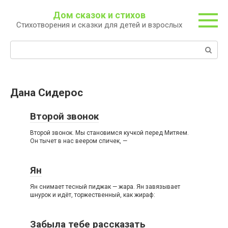
Перейти
Дом сказок и стихов
к
Стихотворения и сказки для детей и взрослых
контенту
Поиск:
Дана Сидерос
Второй звонок
Второй звонок. Мы становимся кучкой перед Митяем.
Он тычет в нас веером спичек, —
Ян
Ян снимает тесный пиджак — жара. Ян завязывает
шнурок и идёт, торжественный, как жираф:
Забыла тебе рассказать