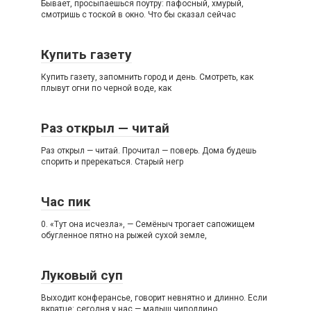
Бывает, просыпаешься поутру: пафосный, хмурый,
смотришь с тоской в окно. Что бы сказал сейчас
Купить газету
Купить газету, запомнить город и день. Смотреть, как
плывут огни по черной воде, как
Раз открыл — читай
Раз открыл — читай. Прочитал — поверь. Дома будешь
спорить и пререкаться. Старый негр
Час пик
0. «Тут она исчезла», — Семёныч трогает сапожищем
обугленное пятно на рыжей сухой земле,
Луковый суп
Выходит конферансье, говорит невнятно и длинно. Если
вкратце: сегодня у нас — малыш чиполлино,