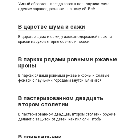
Умный оборотень всегда готов к полнолунию: снял
одежду заранее, разложил на полу её. Всё
В царстве шума и сажи
В царстве шума и сажи, у железнодорожной насыпи
краски насухо вытерты осенью и тоской.
В парках рядами ровными ржавые
кроны
В парках рядами ровными ржавые кроны и ржавые
фонари с паучьими городами внутри. Близится
В пастеризованном двадцать
втором столетии
В пастеризованном двадцать втором столетии оружие
делают с защитой от детей, как пилюли. Чтобы,
В понедельник