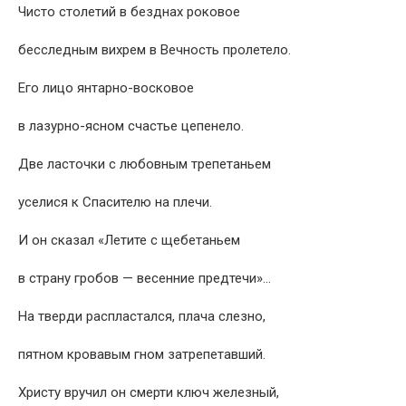
Чисто столетий в безднах роковое
бесследным вихрем в Вечность пролетело.
Его лицо янтарно-восковое
в лазурно-ясном счастье цепенело.
Две ласточки с любовным трепетаньем
уселися к Спасителю на плечи.
И он сказал «Летите с щебетаньем
в страну гробов — весенние предтечи»…
На тверди распластался, плача слезно,
пятном кровавым гном затрепетавший.
Христу вручил он смерти ключ железный,