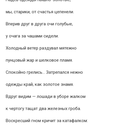
мы, старики, от счастья цепенели.
Вперив друг в друга очи голубые,
у очага за чашами сидели.
Холодный ветер раздувал мятежно
пунцовый жар и шелковое пламя.
Спокойно грелись… Затрепался нежно
одежды край, как золотое знамя.
Вдруг видим — лошади в уборе жалком
к чертогу тащат два железных гроба.
Воскресший гном кричит за катафалком: