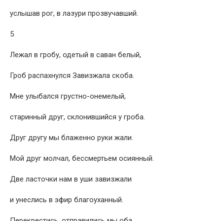
услышав рог, в лазури прозвучавший.
5
Лежал в гробу, одетый в саван белый,
Гроб распахнулся Завизжала скоба.
Мне улыбался грустно-онемелый,
старинный друг, склонившийся у гроба.
Друг другу мы блаженно руки жали.
Мой друг молчал, бессмертьем осиянный.
Две лacточки нам в уши завизжали
и унеслись в эфир благоуханный.
Перекрестись, отправились мы оба