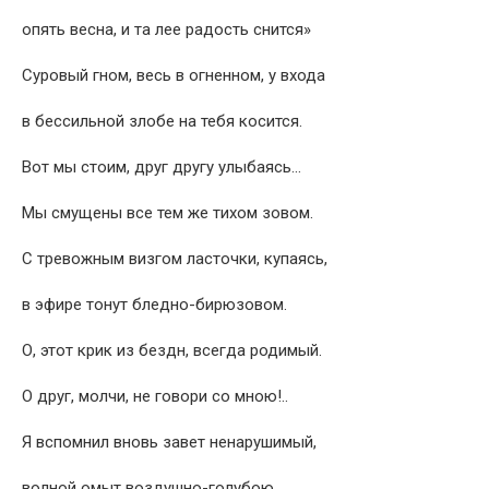
опять весна, и та лее радость снится»
Суровый гном, весь в огненном, у входа
в бессильной злобе на тебя косится.
Вот мы стоим, друг другу улыбаясь…
Мы смущены все тем же тихом зовом.
С тревожным визгом ласточки, купаясь,
в эфире тонут бледно-бирюзовом.
О, этот крик из бездн, всегда родимый.
О друг, молчи, не говори со мною!..
Я вспомнил вновь завет ненарушимый,
волной омыт воздушно-голубою…