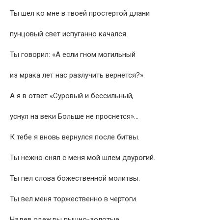
Ты шел ко мне в твоей простертой длани
пунцовый свет испуганно качался.
Ты говорил: «А если гном могильный
из мрака лет нас разлучить вернется?»
А я в ответ «Суровый и бессильный,
уснул на веки Больше не проснется»…
К тебе я вновь вернулся после битвы.
Ты нежно снял с меня мой шлем двурогий.
Ты пел слова божественной молитвы.
Ты вел меня торжественно в чертоги.
Надев одежды пышно-золотые,