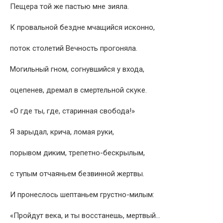
Пещера той же пастью мне зияла.
К провальной бездне мчащийся исконно,
поток столетий Вечность прогоняла.
Могильный гном, согнувшийся у входа,
оцепенев, дремал в смертельной скуке.
«О где ты, где, старинная свобода!»
Я зарыдал, крича, ломая руки,
порывом диким, трепетно-бескрылым,
с тупым отчаяньем безвинной жертвы.
И пронеслось шептаньем грустно-милым:
«Пройдут века, и ты восстанешь, мертвый…