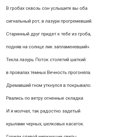
В гробах сквозь сон услышите вы оба
сигнальный рот, в лазури прогремевший.
Старинный друг придет к тебе из гроба,
подняв на солнце лик запламеневший».
Текла лазурь Поток столетий шаткий
в провалах темных Вечность прогоняла.
Дремавший гном уткнулся в покрывало.
Рвались по ветру огненные складки.
И я молчал, так радостно задетый
крылами черных, шелковых касаток.
Горели славой меркнущие светы.