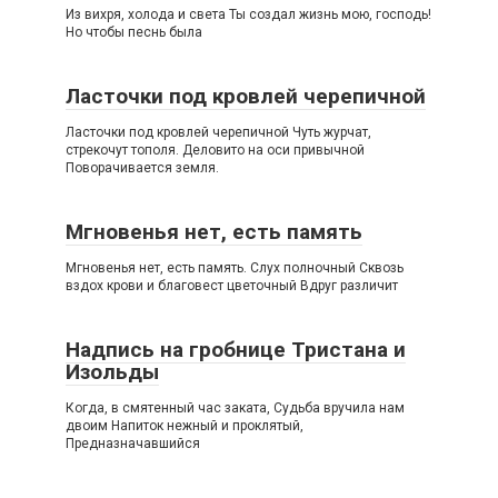
Из вихря, холода и света Ты создал жизнь мою, господь!
Но чтобы песнь была
Ласточки под кровлей черепичной
Ласточки под кровлей черепичной Чуть журчат,
стрекочут тополя. Деловито на оси привычной
Поворачивается земля.
Мгновенья нет, есть память
Мгновенья нет, есть память. Слух полночный Сквозь
вздох крови и благовест цветочный Вдруг различит
Надпись на гробнице Тристана и
Изольды
Когда, в смятенный час заката, Судьба вручила нам
двоим Напиток нежный и проклятый,
Предназначавшийся