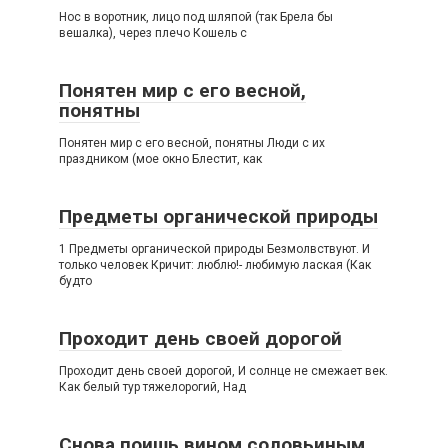
Нос в воротник, лицо под шляпой (так Брела бы
вешалка), через плечо Кошель с
Понятен мир с его весной,
понятны
Понятен мир с его весной, понятны Люди с их
праздником (мое окно Блестит, как
Предметы органической природы
1 Предметы органической природы Безмолвствуют. И
только человек Кричит: люблю!- любимую лаская (Как
будто
Проходит день своей дорогой
Проходит день своей дорогой, И солнце не смежает век.
Как белый тур тяжелорогий, Над
Снова поишь вином соловьиным