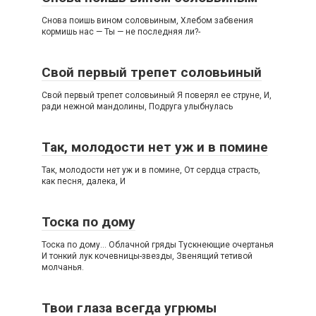
Снова поишь вином соловьиным, Хлебом забвения
кормишь нас — Ты — не последняя ли?-
Свой первый трепет соловьиный
Свой первый трепет соловьиный Я поверял ее струне, И,
ради нежной мандолины, Подруга улыбнулась
Так, молодости нет уж и в помине
Так, молодости нет уж и в помине, От сердца страсть,
как песня, далека, И
Тоска по дому
Тоска по дому… Облачной гряды Тускнеющие очертанья
И тонкий лук кочевницы-звезды, Звенящий тетивой
молчанья.
Твои глаза всегда угрюмы