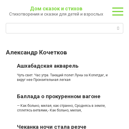
Перейти
Дом сказок и стихов
к
Стихотворения и сказки для детей и взрослых
контенту
Поиск:
Александр Кочетков
Ашхабадская акварель
Чуть свет. Час утра. Тающий полет Луны за Копетдаг, и
вкруг нее Пронзительная легкая
Баллада о прокуренном вагоне
— Как больно, милая, как странно, Сроднясь в земле,
сплетясь ветвями,- Как больно, милая,
Чеканка ночи стала резче