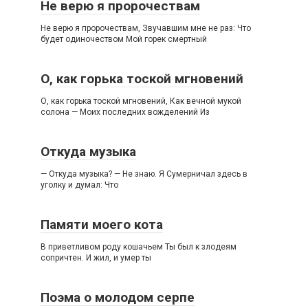
Не верю я пророчествам
Не верю я пророчествам, Звучавшим мне не раз: Что
будет одиночеством Мой горек смертный
О, как горька тоской мгновений
О, как горька тоской мгновений, Как вечной мукой
солона — Моих последних вожделений Из
Откуда музыка
— Откуда музыка? — Не знаю. Я Сумерничал здесь в
уголку и думал: Что
Памяти моего кота
В приветливом роду кошачьем Ты был к злодеям
сопричтен. И жил, и умер ты
Поэма о молодом серпе