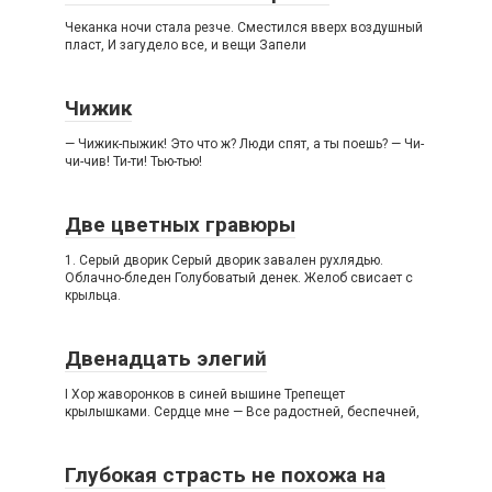
Чеканка ночи стала резче. Сместился вверх воздушный
пласт, И загудело все, и вещи Запели
Чижик
— Чижик-пыжик! Это что ж? Люди спят, а ты поешь? — Чи-
чи-чив! Ти-ти! Тью-тью!
Две цветных гравюры
1. Серый дворик Серый дворик завален рухлядью.
Облачно-бледен Голубоватый денек. Желоб свисает с
крыльца.
Двенадцать элегий
I Хор жаворонков в синей вышине Трепещет
крылышками. Сердце мне — Все радостней, беспечней,
Глубокая страсть не похожа на