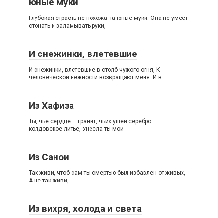
юные муки
Глубокая страсть не похожа на юные муки: Она не умеет
стонать и заламывать руки,
И снежинки, влетевшие
И снежинки, влетевшие в столб чужого огня, К
человеческой нежности возвращают меня. И в
Из Хафиза
Ты, чье сердце — гранит, чьих ушей серебро —
колдовское литье, Унесла ты мой
Из Санои
Так живи, чтоб сам ты смертью был избавлен от живых,
А не так живи,
Из вихря, холода и света