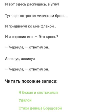
И вот здесь распишись, в углу!
Тут черт потрогал мизинцем бровь…
И придвинул ко мне флакон…
И я спросил его: — Это кровь?
— Чернила, — ответил он…
Аллилуя, аллилуя
— Чернила, — ответил он.
Читать похожие записи:
Я бежал и спотыкался
Удалой
Стихи девице Борщовой