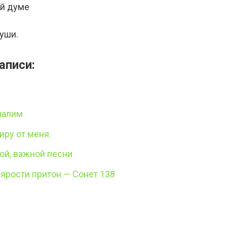
ой думе
уши.
аписи:
налим
иру от меня
ой, важной песни
 ярости притон — Сонет 138