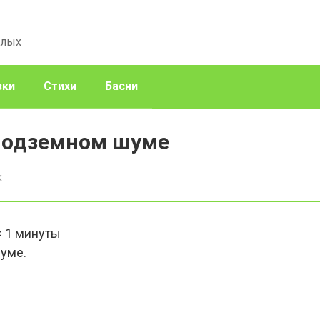
слых
зки
Стихи
Басни
подземном шуме
к
< 1
минуты
уме.