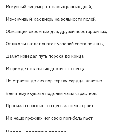
Искусный лицемер от самых ранних дней,
Изменчивый, как вихрь на вольности полей,
Обманщик скромных дев, друзей неосторожных,
От школьных лет знаток условий света ложных, —
Дамет изведал путь порока до конца
И прежде остальных достиг его венца:
Но страсти, до сих пор терзая сердце, властно
Велят ему вкушать подонки чаши страстной;
Пронизан похотью, он цепь за цепью рвет
И в чаше прежних нег свою погибель пьет.