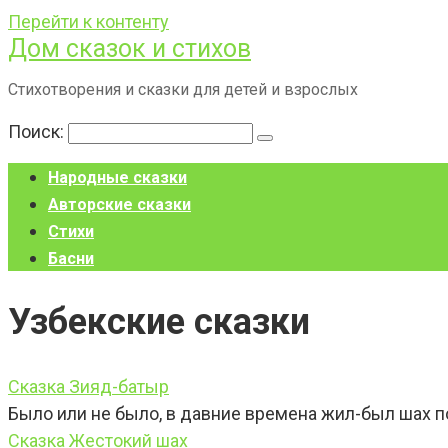
Перейти к контенту
Дом сказок и стихов
Стихотворения и сказки для детей и взрослых
Поиск:
Народные сказки
Авторские сказки
Стихи
Басни
Узбекские сказки
Сказка Зияд-батыр
Было или не было, в давние времена жил-был шах п
Сказка Жестокий шах