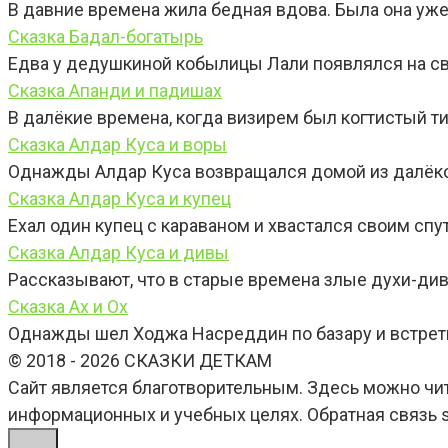
В давние времена жила бедная вдова. Была она уже
Сказка Бадал-богатырь
Едва у дедушкиной кобылицы Лали появлялся на све
Сказка Апанди и падишах
В далёкие времена, когда визирем был когтистый ти
Сказка Алдар Куса и воры
Однажды Алдар Куса возвращался домой из далёко
Сказка Алдар Куса и купец
Ехал один купец с караваном и хвастался своим спу
Сказка Алдар Куса и дивы
Рассказывают, что в старые времена злые духи-див
Сказка Ах и Ох
Однажды шел Ходжа Насреддин по базару и встретил
© 2018 - 2026 СКАЗКИ ДЕТКАМ
Сайт является благотворительным. Здесь можно чи
информационных и учебных целях. Обратная связь s