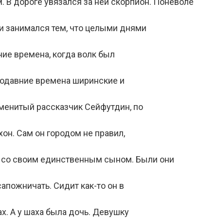
. В дороге увязался за ней скорпион. Поневоле
 и занимался тем, что целыми днями
ние времена, когда волк был
ародавние времена ширинские и
аменитый рассказчик Сейфутдин, по
хон. Сам он городом не правил,
к со своим единственным сыном. Были они
апожничать. Сидит как-то он в
х. А у шаха была дочь. Девушку