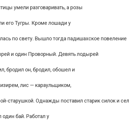
птицы умели разговаривать, а розы
и его Тугры. Кроме лошади у
лась по свету. Вышло тогда падишахское повеление
ырей и один Проворный. Девять лодырей
л, бродил он, бродил, обошел и
 визирем, лис — караульщиком,
ой-старушкой. Однажды поставил старик силок и сел
 один бай. Работал у