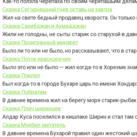
Как-то ползла черепаха по своим черепашьим делам
Сказка Сегодняшний гнев оставь на завтра
Жил на свете бедный продавец хвороста. Он только
Сказка Сахибджан и Ахмадджан
Жили не голодны, не сыты старик со старухой в дав
Сказка Проигранный минарет
Было ли то или не было, но рассказывают, что в ст
Сказка Поток красноречия
Было это или не было — жил когда-то в Хорезме зн
Сказка Поклеп
Был когда-то в городе Бухаре царь по имени Хондар
Сказка Побратим
В давние времена жил на берегу моря старик-рыба
Сказка Плач ширинцев
Алдар Куса поселился в кишлаке Ширин и стал там с
Сказка Мукбил-метатель
В давние времена Бухарой правил один жестокий ша