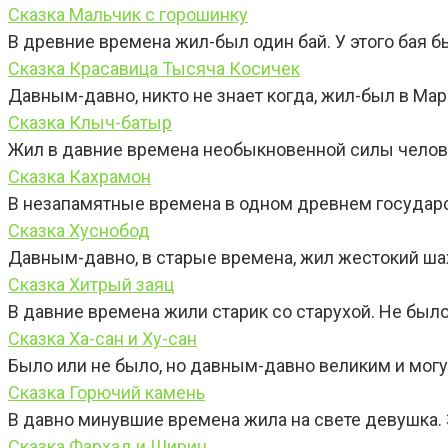
Сказка Мальчик с горошинку
В древние времена жил-был один бай. У этого бая 
Сказка Красавица Тысяча Косичек
Давным-давно, никто не знает когда, жил-был в Мар
Сказка Клыч-батыр
Жил в давние времена необыкновенной силы челове
Сказка Кахрамон
В незапамятные времена в одном древнем государс
Сказка Хуснобод
Давным-давно, в старые времена, жил жестокий шах,
Сказка Хитрый заяц
В давние времена жили старик со старухой. Не было 
Сказка Ха-сан и Ху-сан
Было или не было, но давным-давно великим и мог
Сказка Горючий камень
В давно минувшие времена жила на свете девушка.
Сказка Фархад и Ширин