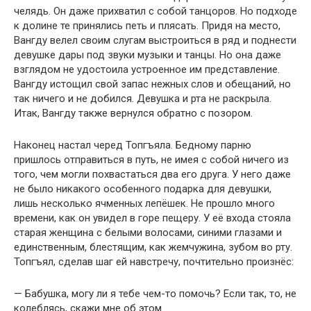
челядь. Он даже прихватил с собой танцоров. Но подходе
к долине те принялись петь и плясать. Придя на место,
Вангду велел своим слугам выстроиться в ряд и поднести
девушке дары под звуки музыки и танцы. Но она даже
взглядом не удостоила устроенное им представление.
Вангду истощил свой запас нежных слов и обещаний, но
так ничего и не добился. Девушка и рта не раскрыла.
Итак, Вангду также вернулся обратно с позором.
Наконец настал черед Топгъяла. Бедному парню
пришлось отправиться в путь, не имея с собой ничего из
того, чем могли похвастаться два его друга. У него даже
не было никакого особенного подарка для девушки,
лишь несколько ячменных лепёшек. Не прошло много
времени, как он увидел в горе пещеру. У её входа стояла
старая женщина с белыми волосами, синими глазами и
единственным, блестящим, как жемчужина, зубом во рту.
Топгъял, сделав шаг ей навстречу, почтительно произнёс:
— Бабушка, могу ли я тебе чем-то помочь? Если так, то, не
колеблясь, скажи мне об этом.