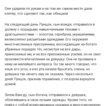
Они ударили по рукам и на том же самом месте дали
клятву, что сделают так, как обещали.
На следующий день Пунцок, сын вождя, отправился в
долину с лошадьми, навьюченными тюками с
драгоценностями — золотом, серебром, украшениями,
великолепно расшитыми одеждами. Его окружали
многочисленные прислужники, восседающие на богато
убранных лошадях. Но, несмотря на все дары,
принесенные им, и на все приложенные усилия, он не смог
произвести впечатления на девушку. Она не проявила к
нему ни малейшего интереса. Он так много говорил, что
язык его усох, а изо рта начала брызгать слюна, но
девушка так ничего ему не сказала. Через несколько
дней Пунцок, признав поражение, с позором вернулся
домой.
Затем Вангду, сын богача, отправился к девушке,
облачившись в свои лучшие одежды. Кроме того, он
повёз с собой всевозможные подарки и многочисленную