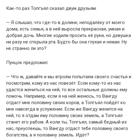
Как-то раз Топгъял сказал двум друзьям:
— Я слышал, что где-то в долине, неподалёку от моего
дома, есть семья, а в ней выросла прекрасная, умная и
добрая дочь. Многие ходили просить её руки, но девушка
ни разу не открыла рта. Будто бы она глухая и немая. Ну
не странно ли это?
Пунцок предложил:
— Что ж, давайте и мы втроём попытаем своего счастья и
посмотрим, кому из нас повезёт. Если кому-то из нас
удастся жениться на ней, то все остальные должны ему
помочь. Например, если я на ней женюсь, то Вангду
отдаст мне половину своих коров, а Топгъял пойдёт ко
мне навсегда в услужение. Если же Вангду женится на
ней, то я отдам ему половину своих земель, а Топгъял
станет его рабом. А коли ты, Топгъял, самый бедный из
нас, преуспеешь, то Вангду отдаст тебе половину своего
богатства, а я половину земель. Идёт?