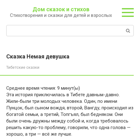
Перейти
Дом сказок и стихов
к
Стихотворения и сказки для детей и взрослых
контенту
Поиск:
Сказка Немая девушка
Тибетские сказки
Среднее время чтения:
9
минут(ы)
Эта история приключилась в Тибете давным-давно.
Жили-были три молодых человека. Один, по имени
Пунцок, был сыном вождя, второй, Вангду, происходил из
богатой семьи, а третий, Топгъял, был бедняком. Они
были очень дружны между собой и, когда требовалось
решить какую-то проблему, говорили, что одна голова —
хорошо, а три — всё же лучше.