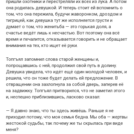
пришли охотники и перестреляли их всех из лука. А потом
она родилась девушкой. И теперь стоит ей вспомнить о
том, что она пережила, будучи жаворонком, дроздом и
тигрицей, как девушка тут же исполняется грусти и
думает о том, что женитьба — это горькая доля, а
счастье ведёт лишь к несчастью. Вот поэтому она всё
время и печалится, отказывается говорить и не обращает
внимания на тех, кто ищет её руки.
Топгъял запомнил слова старой женщины и,
попрощавшись с ней, продолжил свой путь в долину.
Девушка увидела, что идёт ещё один молодой человек, и
решила, что он тоже будет делать ей предложение. В
отвращении она захлопнула за собой дверь, заперев её
на задвижку. Топгъял притворился, что не заметил этого
и, неспешно приблизившись, ласково сказал:
— Я давно знаю, что ты здесь живёшь. Раньше я не
приходил потому, что моя семья бедна. Мы оба — жертвы
жестокой судьбы, так почему же ты скрылась при виде
меня?