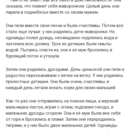
— Никто не знает, как всё было в действительности. Она
сказала, что помнит себя жаворонком. Целый день она
парила в поднебесье вместе со своим мужем.
Они пели вместе свои песни и были счастливы. Потом всё
стало ещё лучше: у них родились дети-жаворонки. Но
однажды полил дождь, неожиданно поднялась вода и
затопила всю долину. Трое их детишек были смыты
водой. Пытаясь спасти их, она и её муж бросились в
бурлящий поток и утонули.
Затем они родились дроздами. День-деньской они пели и
радостно перескакивали с ветки на ветку. У них родились
прелестные детишки. Они были очень счастливы, и
каждый день летали искать корм для своих малышей.
Как-то раз они отправились на поиски пищи, а мерзкий
мальчишка-пастух, играя с огнем, подпалил гнездо, и
маленькие дрозды сгорели. Она и её муж были вне себя
от горя и бросились в пламя. Затем они переродились
тиграми, и у них было двое маленьких детей. Однажды