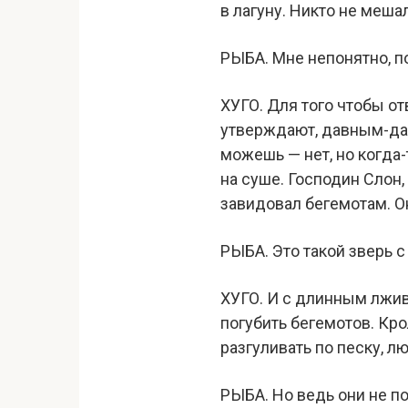
в лагуну. Никто не меша
РЫБА. Мне непонятно, по
XУГО. Для того чтобы от
утверждают, давным-давн
можешь — нет, но когда-т
на суше. Господин Слон,
завидовал бегемотам. О
РЫБА. Это такой зверь 
XУГО. И с длинным лжив
погубить бегемотов. Кро
разгуливать по песку, л
РЫБА. Но ведь они не п