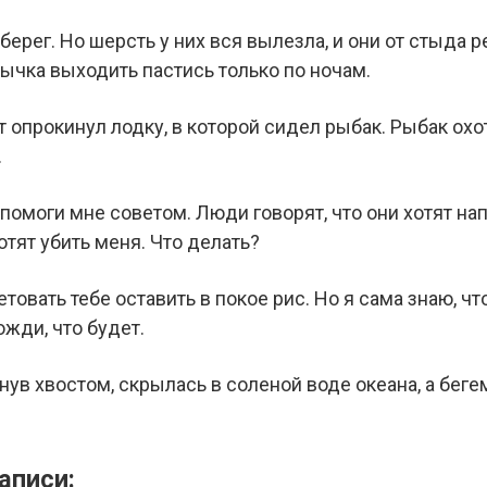
берег. Но шерсть у них вся вылезла, и они от стыда р
вычка выходить пастись только по ночам.
опрокинул лодку, в которой сидел рыбак. Рыбак охот
.
помоги мне советом. Люди говорят, что они хотят напа
отят убить меня. Что делать?
товать тебе оставить в покое рис. Но я сама знаю, что
жди, что будет.
ьнув хвостом, скрылась в соленой воде океана, а бег
аписи: