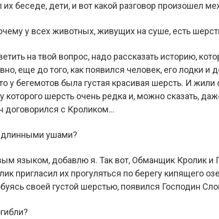
л их беседе, дети, и вот какой разговор произошел м
чему у всех животных, живущих на суше, есть шерсть, 
ветить на твой вопрос, надо рассказать историю, кото
о, еще до того, как появился человек, его лодки и 
о у бегемотов была густая красивая шерсть. И жили он
 у которого шерсть очень редка и, можно сказать, да
н договорился с Кроликом…
с длинными ушами?
ым языком, добавлю я. Так вот, Обманщик Кролик и
лик пригласил их прогуляться по берегу кипящего озе
юбуясь своей густой шерстью, появился Господин Слон
огибли?