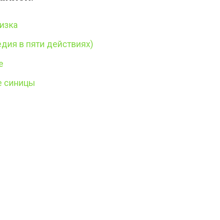
лизка
дия в пяти действиях)
е
е синицы