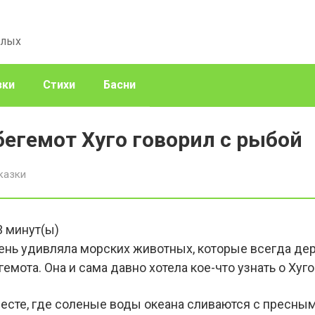
слых
зки
Стихи
Басни
бегемот Хуго говорил с рыбой
казки
3
минут(ы)
ень удивляла морских животных, которые всегда де
емота. Она и сама давно хотела кое-что узнать о Хуго
месте, где соленые воды океана сливаются с пресны