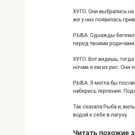
XУГО. Они выбрались на 
же у них появилась при
РЫБА. Однажды бегемот 
перед твоими родичами
XУГО. Вот видишь, тогда 
ночам я ем их рис. Они х
РЫБА. Я могла бы посове
наберись терпения. Подо
Так сказала Рыба и, вил
водой к себе в лагуну.
Читать похожие з