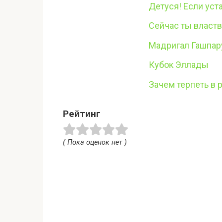
Детуся! Если уст
Сейчас ты власт
Мадригал Гашпар
Кубок Эллады
Зачем терпеть в 
Рейтинг
( Пока оценок нет )