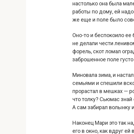
настолько она была мал
работы по дому, ей надо
же еще и поле было сов
Оно-то и беспокоило ее 
не делали чести лениво
форель, скот ломал огра
заброшенное поле густо
Миновала зима, и наста
семьями и спешили вско
прорастал в мешках — р
что толку? Сьюмас знай с
А сам забирал волынку и
Наконец Мари это так на
его в окно, как вдруг ей