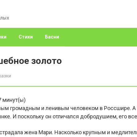
слых
зки
Стихи
Басни
шебное золото
казки
7
минут(ы)
ым громадным и ленивым человеком в Россшире. А 
ынке. И поскольку он отличался добродушием, его вс
го страдала жена Мари. Насколько крупным и медлите