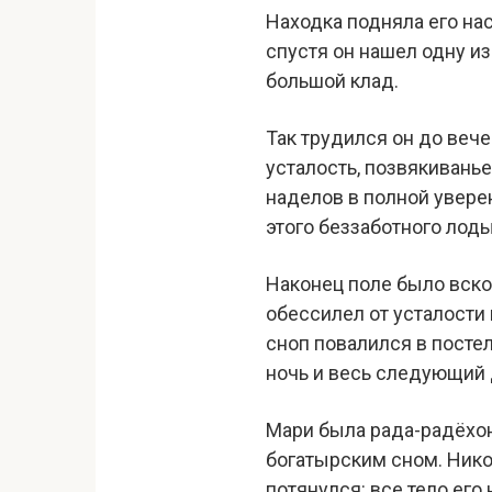
Находка подняла его на
спустя он нашел одну из
большой клад.
Так трудился он до вече
усталость, позвякиванье
наделов в полной увере
этого беззаботного лоды
Наконец поле было вско
обессилел от усталости 
сноп повалился в постел
ночь и весь следующий 
Мари была рада-радёхонь
богатырским сном. Никог
потянулся: все тело его