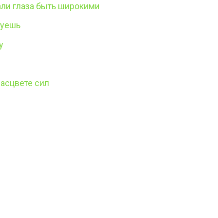
али глаза быть широкими
вуешь
у
расцвете сил