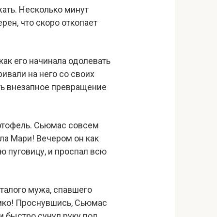
жать. Несколько минут
рен, что скоро откопает
 как его начинала одолевать
ивали на него со своих
ить внезапное превращение
артофель. Сьюмас совсем
ала Мари! Вечером он как
ю пуговицу, и проспал всю
сталого мужа, спавшего
омко! Проснувшись, Сьюмас
и быстро сунул руку под