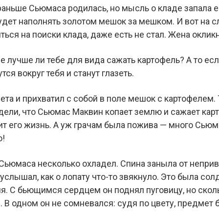
раньше Сьюмаса родилась, но мысль о кладе запала е
будет наполнять золотом мешок за мешком. И вот на 
ться на поиски клада, даже есть не стал. Жена окликн
е лучше ли тебе для вида сажать картофель? А то ес
ся вокруг тебя и станут глазеть.
та и прихватил с собой в поле мешок с картофелем. 
идели, что Сьюмас Маквин копает землю и сажает кар
сит его жизнь. А уж грачам была пожива — много Сью
ю!
 Сьюмаса несколько охладел. Спина заныла от неприв
услышал, как о лопату что-то звякнуло. Это была солд
я. С бьющимся сердцем он поднял пуговицу, но скольк
е. В одном он не сомневался: судя по цвету, предмет 