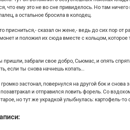
я, что ему это не во сне привиделось. Но там ничего 
палец, а остальное бросила в колодец.
то присниться,- сказал он жене,- ведь до сих пор от р
монет и положил их сюда вместе с кольцом, которое 
пришли, забрали свое добро, Сьюмас, и опять спрята
ть, если ты снова начнешь копать…
громко застонал, повернулся на другой бок и снова 
о позавтракал и отправился ловить форель. Со вздох
тарое, но тут же украдкой улыбнулась: картофель-то 
аписи: