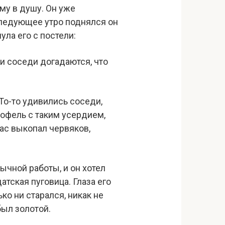
му в душу. Он уже
следующее утро поднялся он
ула его с постели:
ли соседи догадаются, что
То-то удивились соседи,
тофель с таким усердием,
мас выкопал червяков,
ычной работы, и он хотел
атская пуговица. Глаза его
о ни старался, никак не
был золотой.