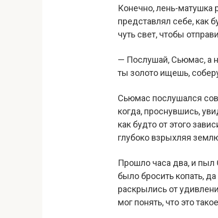
Конечно, лень-матушка 
представлял себе, как 
чуть свет, чтобы отправи
— Послушай, Сьюмас, а н
ты золото ищешь, соберут
Сьюмас послушался сове
когда, проснувшись, ув
как будто от этого зави
глубоко взрыхляя земл
Прошло часа два, и пыл
было бросить копать, да 
раскрылись от удивлени
мог понять, что это тако