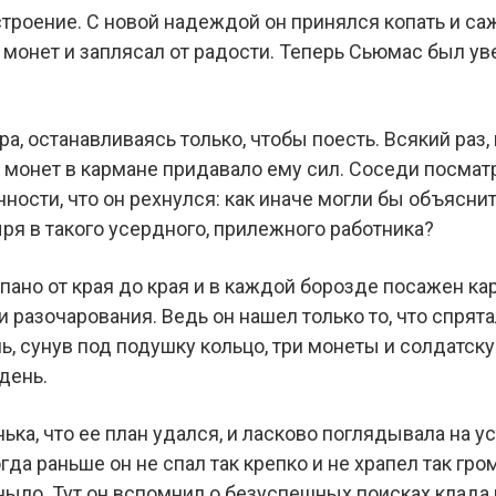
строение. С новой надеждой он принялся копать и са
 монет и заплясал от радости. Теперь Сьюмас был уве
ра, останавливаясь только, чтобы поесть. Всякий раз,
 монет в кармане придавало ему сил. Соседи посматр
нности, что он рехнулся: как иначе могли бы объясн
ря в такого усердного, прилежного работника?
пано от края до края и в каждой борозде посажен к
и разочарования. Ведь он нашел только то, что спрят
ь, сунув под подушку кольцо, три монеты и солдатску
день.
ка, что ее план удался, и ласково поглядывала на у
да раньше он не спал так крепко и не храпел так гр
 ныло. Тут он вспомнил о безуспешных поисках клада 