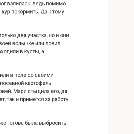
ног валилась: ведь помимо
 кур покормить. Да к тому
олько два участка, но и они
воей волынке или ловил
ходили в кусты, а
или в поле со своими
 посевной картофель
вей. Мари стыдила его, да
т, так и примется за работу.
 уже готова была выбросить