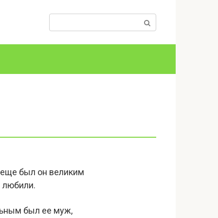
Поиск:
еще был он великим
е любили.
льным был ее муж,