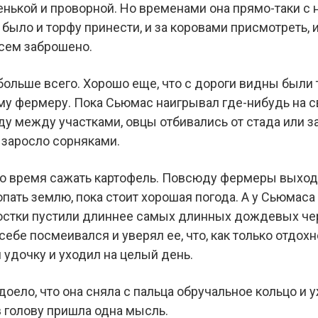
енькой и проворной. Но временами она прямо-таки с 
 было и торфу принести, и за коровами присмотреть, и
сем заброшено.
больше всего. Хорошо еще, что с дороги видны были т
му фермеру. Пока Сьюмас наигрывал где-нибудь на с
ду между участками, овцы отбивались от стада или за
 заросло сорняками.
ло время сажать картофель. Повсюду фермеры выход
пать землю, пока стоит хорошая погода. А у Сьюмаса
остки пустили длиннее самых длинных дождевых чер
ебе посмеивался и уверял ее, что, как только отдохне
 удочку и уходил на целый день.
доело, что она сняла с пальца обручальное кольцо и
 в голову пришла одна мысль.