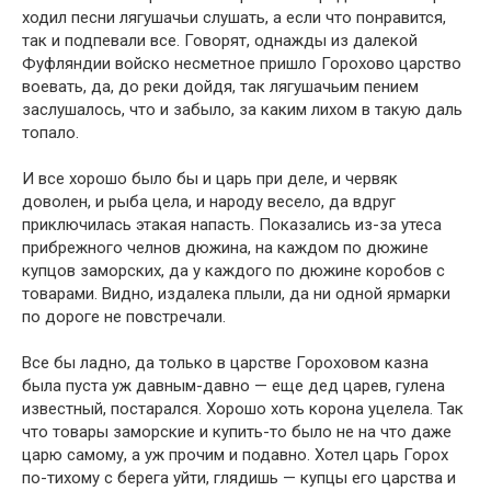
ходил песни лягушачьи слушать, а если что понравится,
так и подпевали все. Говорят, однажды из далекой
Фуфляндии войско несметное пришло Горохово царство
воевать, да, до реки дойдя, так лягушачьим пением
заслушалось, что и забыло, за каким лихом в такую даль
топало.
И все хорошо было бы и царь при деле, и червяк
доволен, и рыба цела, и народу весело, да вдруг
приключилась этакая напасть. Показались из-за утеса
прибрежного челнов дюжина, на каждом по дюжине
купцов заморских, да у каждого по дюжине коробов с
товарами. Видно, издалека плыли, да ни одной ярмарки
по дороге не повстречали.
Все бы ладно, да только в царстве Гороховом казна
была пуста уж давным-давно — еще дед царев, гулена
известный, постарался. Хорошо хоть корона уцелела. Так
что товары заморские и купить-то было не на что даже
царю самому, а уж прочим и подавно. Хотел царь Горох
по-тихому с берега уйти, глядишь — купцы его царства и