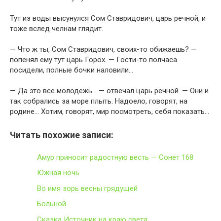
Тут из воды высунулся Сом Ставридович, царь речной, и
тоже вслед челнам глядит.
— Что ж ты, Сом Ставридович, своих-то обижаешь? —
попенял ему тут царь Горох. — Гости-то полчаса
посидели, полные бочки наловили…
— Да это все молодежь… — отвечал царь речной. — Они и
так собрались за море плыть. Надоело, говорят, на
родине… Хотим, говорят, мир посмотреть, себя показать…
Читать похожие записи:
Амур приносит радостную весть — Сонет 168
Южная ночь
Во имя зорь весны грядущей
Больной
Сказка Источник на краю света