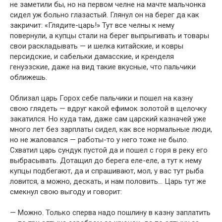
не заметили бы, но на первом челне на мачте мальчонка
сидел уж больно глазастый. Глянул он на берег да как
закричит: «Глядите-царь!» Тут все челны к нему
повернули, а купцы стали на берег выпрыгивать и товары
свои раскладывать — и шелка китайские, и ковры
персидские, и сабельки дамасские, и кренделя
генуэзские, даже на вид такие вкусные, что пальчики
оближешь.
Облизал царь Горох себе пальчики и пошел на казну
свою глядеть — вдруг какой ефимок золотой в щелочку
закатился. Но куда там, даже сам царский казначей уже
много лет без зарплаты сидел, как все нормальные люди,
но не жаловался — работы-то у него тоже не было.
Схватил царь сундук пустой да и пошел с горя в реку его
выбрасывать. Дотащил до берега еле-еле, а тут к нему
купцы подбегают, да и спрашивают, мол, у вас тут рыба
ловится, а можно, дескать, и нам половить… Царь тут же
смекнул свою выгоду и говорит:
— Можно. Только сперва надо пошлину в казну заплатить