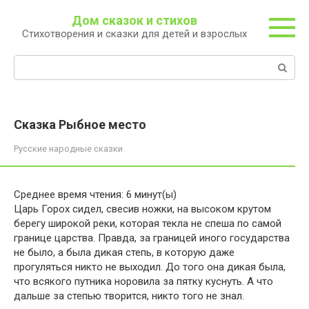
Перейти
Дом сказок и стихов
к
Стихотворения и сказки для детей и взрослых
контенту
Поиск:
Сказка Рыбное место
Русские народные сказки
Среднее время чтения:
6
минут(ы)
Царь Горох сидел, свесив ножки, на высоком крутом
берегу широкой реки, которая текла не спеша по самой
границе царства. Правда, за границей иного государства
не было, а была дикая степь, в которую даже
прогуляться никто не выходил. До того она дикая была,
что всякого путника норовила за пятку куснуть. А что
дальше за степью творится, никто того не знал.