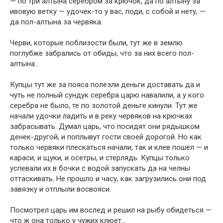
— по три алтына серебром за крючок, да по алтыну за
ивовую ветку — удочек-то у вас, поди, с собой и нету, —
да пол-алтына за червяка.
Черви, которые поблизости были, тут же в землю
поглубже забрались от обиды, что за них всего пол-
алтына…
Купцы тут же за пояса полезли деньги доставать да и
чуть не полный сундук серебра царю навалили, а у кого
серебра не было, те по золотой деньге кинули. Тут же
начали удочки ладить и в реку червяков на крючках
забрасывать. Думал царь, что посидят они рядышком
денек-другой, и поплывут гости своей дорогой. Но как
только червяки плескаться начали, так и клев пошел — и
караси, и щуки, и осетры, и стерлядь. Купцы только
успевали их в бочки с водой запускать да на челны
оттаскивать. Не прошло и часу, как загрузились они под
завязку и отплыли восвояси.
Посмотрел царь им вослед и решил на рыбу обидеться —
что ж она только у чужих клюет…