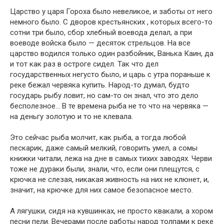
Царство у царя Гороха было невеликое, и заботы от него
немного было. С дворов крестьянских , которых всего-то
сотни три было, сбор хлебный воевода делал, а при
воеводе войска было — десяток стрельцов. На все
царство водился только один разбойник, Ванька Каин, да
и тот как раз в остроге сидел. Так что дел
государственных негусто было, и царь с утра пораньше к
реке бежал червяка купить. Народ-то думал, будто
государь рыбу ловит, но сам-то он знал, что это дело
бесполезное… В те времена рыба не то что на червяка —
на деньгу золотую и то не клевала.
Это сейчас рыба молчит, как рыба, а тогда любой
пескарик, даже самый мелкий, говорить умел, а сомы
книжки читали, лежа на дне в самых тихих заводях. Черви
тоже не дураки были, знали, что, если они плещутся, с
крючка не слезая, никакая живность на них не клюнет, и,
значит, на крючке для них самое безопасное место.
А лягушки, сидя на кувшинках, не просто квакали, а хором
песни пели. Вечерами после работы народ толпами к реке