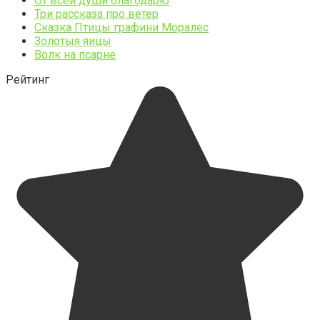
От всей души благодарю
Три рассказа про ветер
Сказка Птицы графини Моралес
Золотыя яицы
Волк на псарне
Рейтинг