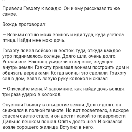
Привели Гэвхэту к вождю. Он и ему рассказал то же
самое.
Вождь проговорил:
— Возьми сотню моих воинов и иди туда, куда улетела
птица. Найди мне мою дочь.
Гэвхэту повел войско на восток, туда, откуда каждое
утро поднималось солнце. Долго шли, очень долго.
Устали все. Наконец увидели отверстие, ведущее
внутрь земли. Гэвхэту приказал воинам построить дом и
обвязать веревками. Когда воины это сделали, Гэвхэту
сел в дом, взял в левую руку колокол и сказал:
— Опускайте меня. И запомните: как найду дочь вождя,
три раза ударю в колокол.
Опустили Гэвхэту в отверстие земли. Долго-долго он
снижался в полной темноте. Но вот посветлело, а вскоре
совсем светло стало, и он достиг какой-то поверхности.
Дальше пешком пошел. Опять долго шел. И оказался
возле хорошего жилища. Вступил в него.