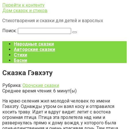
Перейти к контенту
Дом сказок и стихов
Стихотворения и сказки для детей и взрослых
Поиск:
Народные сказки
Авторские сказки
Стихи
Басни
Сказка Гэвхэту
Рубрика:
Орочские сказки
Среднее время чтения:
6
минут(ы)
На краю селения жил молодой человек по имени
Гэвхэту. Однажды утром он взял косу и отправился
косить траву. Идет и вдруг видит: летит с востока
огромная птица. Птица эта пролетела над ним и
развернулась прямо к дому вождя, у которого была
одна-единственная и очень красивая дочь. Там птица