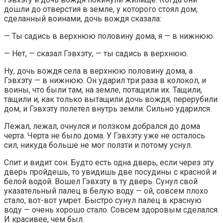
дошли до отверстия в земле, у которого стоял дом,
сделанный воинами, дочь вождя сказала:
— Ты садись в верхнюю половину дома, я — в нижнюю.
— Нет, — сказал Гэвхэту, — ты садись в верхнюю.
Ну, дочь вождя села в верхнюю половину дома, а
Гэвхэту — в нижнюю. Он ударил три раза в колокол, и
воины, что были там, на земле, потащили их. Тащили,
тащили и, как только вытащили дочь вождя, перерубили
дом, и Гэвхэту полетел внутрь земли. Сильно ударился.
Лежал, лежал, очнулся и ползком добрался до дома
черта. Черта не было дома. У Гэвхэту уже не осталось
сил, никуда больше не мог ползти и потому уснул.
Спит и видит сон. Будто есть одна дверь, если через эту
дверь пройдешь, то увидишь две посудины с красной и
белой водой. Вошел Гэвхэту в ту дверь. Сунул свой
указательный палец в белую воду — ой, совсем плохо
стало, вот-вот умрет. Быстро сунул палец в красную
воду — очень хорошо стало. Совсем здоровым сделался.
И красивее, чем был.