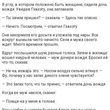
В углу, в котором положено быть женщине, сидела дочь
вождя. Увидев Гэвхэту, она заплакала.
— Ты зачем пришел? — сказала. — Здесь так опасно.
— Ничего. Посмотрим, — ответил Гэвхэту.
Она накормила его досыта и уложила под нары. Все
вокруг вымыла чисто-начисто. Села и мужа своего
ждет. Много времени прошло.
Вдруг послышался шум, разные голоса. Затем в жилище
вошел хмурый человек — муж дочери вождя. Бросил ей
что-то, сказав:
— На-ка, изжарь это. — Носом воздух сильно втянул. —
Фу, почему у нас запах дикого оленя чувствуется?
— Это запах того, что ты принес, — ответила дочь вождя.
Когда ее муж наелся, сказал:
— Поищи-ка у меня в голове.
Как у собак в шерсти бывают блохи, так и у него в