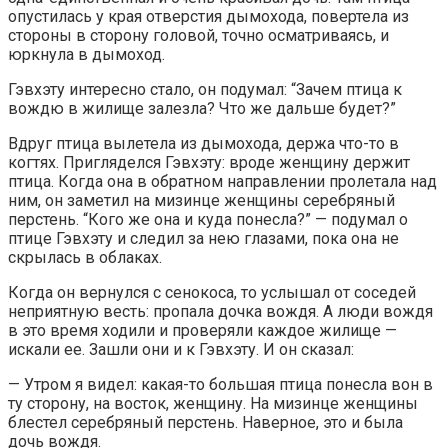
опустилась у края отверстия дымохода, повертела из
стороны в сторону головой, точно осматриваясь, и
юркнула в дымоход.
Гэвхэту интересно стало, он подумал: “Зачем птица к
вождю в жилище залезла? Что же дальше будет?”
Вдруг птица вылетела из дымохода, держа что-то в
когтях. Пригляделся Гэвхэту: вроде женщину держит
птица. Когда она в обратном направлении пролетала над
ним, он заметил на мизинце женщины серебряный
перстень. “Кого же она и куда понесла?” — подумал о
птице Гэвхэту и следил за нею глазами, пока она не
скрылась в облаках.
Когда он вернулся с сенокоса, то услышал от соседей
неприятную весть: пропала дочка вождя. А люди вождя
в это время ходили и проверяли каждое жилище —
искали ее. Зашли они и к Гэвхэту. И он сказал:
— Утром я видел: какая-то большая птица понесла вон в
ту сторону, на восток, женщину. На мизинце женщины
блестел серебряный перстень. Наверное, это и была
дочь вождя.