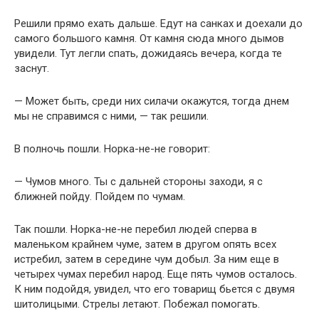
Решили прямо ехать дальше. Едут на санках и доехали до
самого большого камня. От камня сюда много дымов
увидели. Тут легли спать, дожидаясь вечера, когда те
заснут.
— Может быть, среди них силачи окажутся, тогда днем
мы не справимся с ними, — так решили.
В полночь пошли. Норка-не-не говорит:
— Чумов много. Ты с дальней стороны заходи, я с
ближней пойду. Пойдем по чумам.
Так пошли. Норка-не-не перебил людей сперва в
маленьком крайнем чуме, затем в другом опять всех
истребил, затем в середине чум добыл. За ним еще в
четырех чумах перебил народ. Еще пять чумов осталось.
К ним подойдя, увидел, что его товарищ бьется с двумя
шитолицыми. Стрелы летают. Побежал помогать.