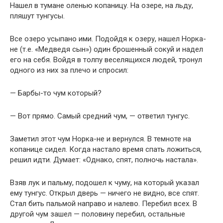
Нашел в тумане оленью копаницу. На озере, на льду,
пляшут тунгусы.
Все озеро усыпано ими. Подойдя к озеру, нашел Норка-
не (т.е. «Медведя сын») один брошенный сокуй и надел
его на себя. Войдя в толпу веселящихся людей, тронул
одного из них за плечо и спросил:
— Барбы-то чум который?
— Вот прямо. Самый средний чум, — ответил тунгус.
Заметил этот чум Норка-не и вернулся. В темноте на
копанице сидел. Когда настало время спать ложиться,
решил идти. Думает: «Однако, спят, полночь настала».
Взяв лук и пальму, подошел к чуму, на который указал
ему тунгус. Открыл дверь — ничего не видно, все спят.
Стал бить пальмой направо и налево. Перебил всех. В
другой чум зашел — половину перебил, остальные