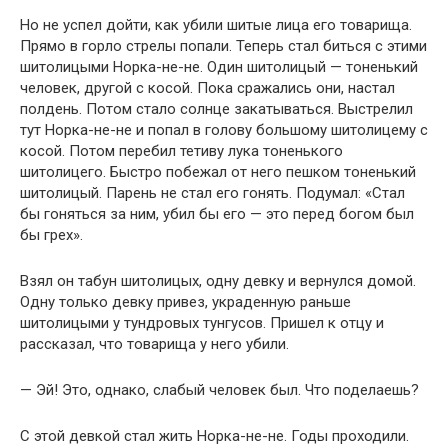
Но не успел дойти, как убили шитые лица его товарища.
Прямо в горло стрелы попали. Теперь стал биться с этими
шитолицыми Норка-не-не. Один шитолицый — тоненький
человек, другой с косой. Пока сражались они, настал
полдень. Потом стало солнце закатываться. Выстрелил
тут Норка-не-не и попал в голову большому шитолицему с
косой. Потом перебил тетиву лука тоненького
шитолицего. Быстро побежал от него пешком тоненький
шитолицый. Парень не стал его гонять. Подумал: «Стал
бы гоняться за ним, убил бы его — это перед богом был
бы грех».
Взял он табун шитолицых, одну девку и вернулся домой.
Одну только девку привез, украденную раньше
шитолицыми у тундровых тунгусов. Пришел к отцу и
рассказал, что товарища у него убили.
— Эй! Это, однако, слабый человек был. Что поделаешь?
С этой девкой стал жить Норка-не-не. Годы проходили.