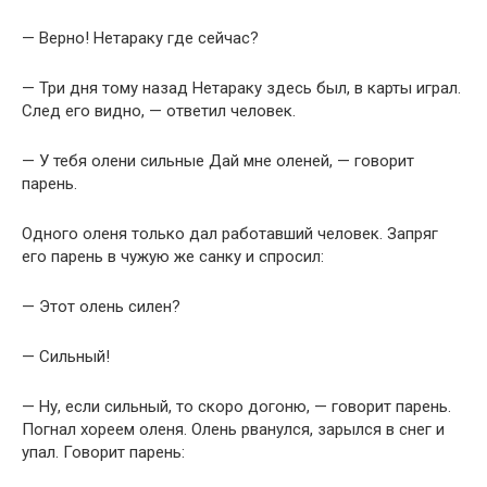
— Верно! Нетараку где сейчас?
— Три дня тому назад Нетараку здесь был, в карты играл.
След его видно, — ответил человек.
— У тебя олени сильные Дай мне оленей, — говорит
парень.
Одного оленя только дал работавший человек. Запряг
его парень в чужую же санку и спросил:
— Этот олень силен?
— Сильный!
— Ну, если сильный, то скоро догоню, — говорит парень.
Погнал хореем оленя. Олень рванулся, зарылся в снег и
упал. Говорит парень: