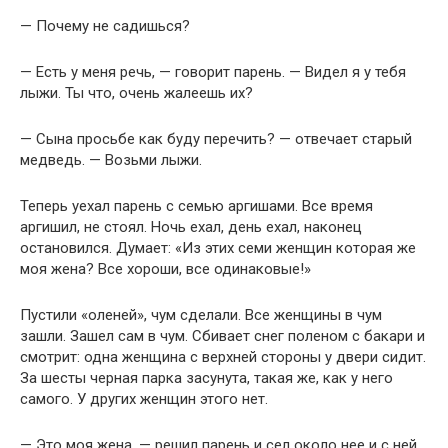
— Почему не садишься?
— Есть у меня речь, — говорит парень. — Видел я у тебя
лыжи. Ты что, очень жалеешь их?
— Сына просьбе как буду перечить? — отвечает старый
медведь. — Возьми лыжи.
Теперь уехал парень с семью аргишами. Все время
аргишил, не стоял. Ночь ехал, день ехал, наконец
остановился. Думает: «Из этих семи женщин которая же
моя жена? Все хороши, все одинаковые!»
Пустили «оленей», чум сделали. Все женщины в чум
зашли. Зашел сам в чум. Сбивает снег поленом с бакари и
смотрит: одна женщина с верхней стороны у двери сидит.
За шесты черная парка засунута, такая же, как у него
самого. У других женщин этого нет.
— Это моя жена, — решил парень и сел около нее и с ней