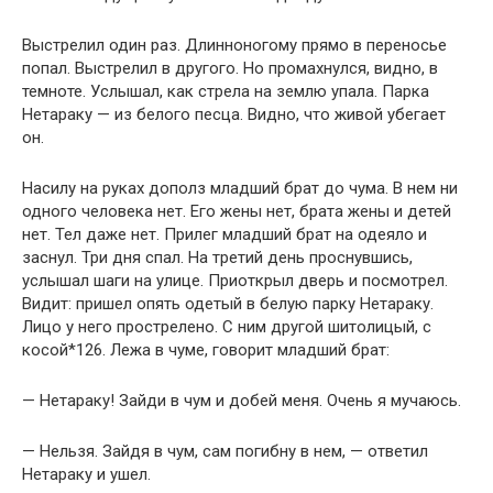
Выстрелил один раз. Длинноногому прямо в переносье
попал. Выстрелил в другого. Но промахнулся, видно, в
темноте. Услышал, как стрела на землю упала. Парка
Нетараку — из белого песца. Видно, что живой убегает
он.
Насилу на руках дополз младший брат до чума. В нем ни
одного человека нет. Его жены нет, брата жены и детей
нет. Тел даже нет. Прилег младший брат на одеяло и
заснул. Три дня спал. На третий день проснувшись,
услышал шаги на улице. Приоткрыл дверь и посмотрел.
Видит: пришел опять одетый в белую парку Нетараку.
Лицо у него прострелено. С ним другой шитолицый, с
косой*126. Лежа в чуме, говорит младший брат:
— Нетараку! Зайди в чум и добей меня. Очень я мучаюсь.
— Нельзя. Зайдя в чум, сам погибну в нем, — ответил
Нетараку и ушел.