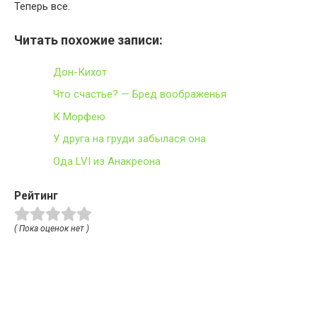
Теперь все.
Читать похожие записи:
Дон-Кихот
Что счастье? — Бред воображенья
К Морфею
У друга на груди забылася она
Ода LVI из Анакреона
Рейтинг
( Пока оценок нет )