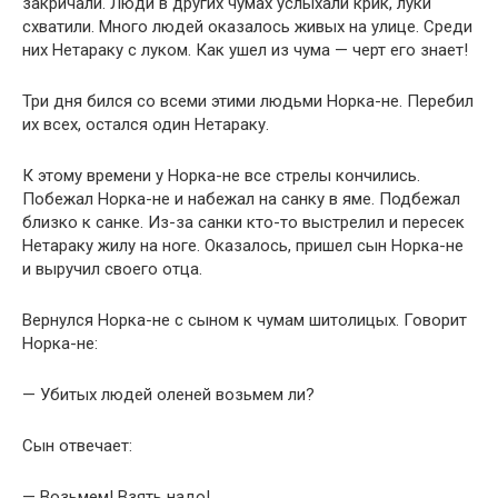
закричали. Люди в других чумах услыхали крик, луки
схватили. Много людей оказалось живых на улице. Среди
них Нетараку с луком. Как ушел из чума — черт его знает!
Три дня бился со всеми этими людьми Норка-не. Перебил
их всех, остался один Нетараку.
К этому времени у Норка-не все стрелы кончились.
Побежал Норка-не и набежал на санку в яме. Подбежал
близко к санке. Из-за санки кто-то выстрелил и пересек
Нетараку жилу на ноге. Оказалось, пришел сын Норка-не
и выручил своего отца.
Вернулся Норка-не с сыном к чумам шитолицых. Говорит
Норка-не:
— Убитых людей оленей возьмем ли?
Сын отвечает:
— Возьмем! Взять надо!