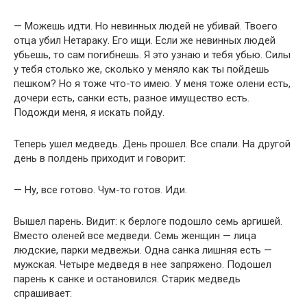
— Можешь идти. Но невинных людей не убивай. Твоего
отца убил Нетараку. Его ищи. Если же невинных людей
убьешь, то сам погибнешь. Я это узнаю и тебя убью. Силы
у тебя столько же, сколько у меняло как ты пойдешь
пешком? Но я тоже что-то имею. У меня тоже олени есть,
дочери есть, санки есть, разное имущество есть.
Подожди меня, я искать пойду.
Теперь ушел медведь. День прошел. Все спали. На другой
день в полдень приходит и говорит:
— Ну, все готово. Чум-то готов. Иди.
Вышел парень. Видит: к берлоге подошло семь аргишей.
Вместо оленей все медведи. Семь женщин — лица
людские, парки медвежьи. Одна санка лишняя есть —
мужская. Четыре медведя в нее запряжено. Подошел
парень к санке и остановился. Старик медведь
спрашивает: