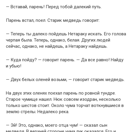
— Вставай, парень! Перед тобой далекий путь.
Парень встал, поел. Старик медведь говорит:
— Теперь ты далеко пойдешь Нетараку искать. Его голова
черпая была. Теперь, однако, белая. Других людей
сейчас, однако, не найдешь, а Нетараку найдешь.
— Куда пойду? — говорит парень. — Да все равно! Найду
и убью!
— Двух белых оленей возьми, — говорит старик медведь.
На двух этих оленях поехал парень по ровной тундре.
Старое чумище нашел. Нюк совсем изодран, несколько
только шестов стоит. Около чума торчат воткнувшиеся в
землю стрелы. Недалеко река.
— Эй! Это, однако, моего отца чум! — сказал сын
медведя. В верхней стороне чума лук оказался. Его и