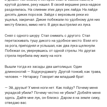
крутой долине, реку нашел. В своей вершине река надвое
разделилась. На слиянии этих двух рек лайда. На лайде
десять диких порозов. Зайдя с верховьев реки из
ущелья, закричал. Дикие побежали по удобному для них
месту близко, мимо него. В двух выстрелил из лука.
Снял с одного шкуру. Стал снимать с другого. Стал
перетаскивать тушу дикого на удобное место. Взял его
за рога, приподнял и услышал, как два лука щелкнули.
Побежал он, увернувшись от одной стрелы. Но другая
стрела перебила ему жилу на ноге.
Вышли тогда из засады два шитолицых. Один
длинноногий — Ходукундамату. Другой тонкий, как трава,
человек — Нетараку. Говорит им младший брат:
— Эй, друзья! У меня ноги нет. Как пойду? Почему меня
украдкой убили? Почему честно не убили? Добейте меня
здесь. Дайте мне лук, он близко. Даром я на земле сижу,
отведаю вас.