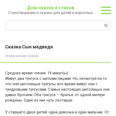
Перейти
Дом сказок и стихов
к
Стихотворения и сказки для детей и взрослых
контенту
Поиск:
Сказка Сын медведя
Нганасанские сказки
Среднее время чтения:
19
минут(ы)
Живут два тунгуса с шитыми лицами. Но, несмотря на то
что они шитолицые тунгусы, все время живут они с
тундровыми тунгусами. Самых настоящих шитолицых они
давно бросили. Оба тунгуса — братья, от одной матери
рождены. Один из них чуть постарше.
У старшего двое детей: одна девочка и один мальчик. От