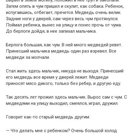
Вырыл в земле могилу, положил в нее труп и закопали.
Затем опять в чум пришел и скулит, как собака. Ребенок,
испугавшись, отбегает, прячется. Медведь очень велик.
Задние ноги у дверей, сам через весь чум протянулся.
Поймал ребенка, вынес на улицу и понес прочь от чума.
До берлоги дойдя, в нее запихал мальчика.
Берлога большая, как чум. В ней много медведей ревет.
Принесший мальчика медведь один раз взревел. Все
медведи за молчали.
Стал жить здесь мальчик, никуда не выходя. Принесший
его медведь все время у дверей лежит. Медведи
приносят мясо дикого, только без ребер, и другую еду.
Так десять лет прожил здесь мальчик. Вырос сам с чум. С
медведями на улицу выходил, смеялся, играл, дружил.
Говорит как-то старый медведь другим:
— Что делать мне с ребенком? Очень большой холод