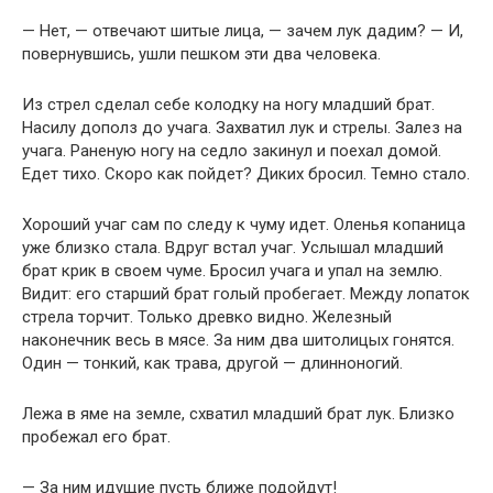
— Нет, — отвечают шитые лица, — зачем лук дадим? — И,
повернувшись, ушли пешком эти два человека.
Из стрел сделал себе колодку на ногу младший брат.
Насилу дополз до учага. Захватил лук и стрелы. Залез на
учага. Раненую ногу на седло закинул и поехал домой.
Едет тихо. Скоро как пойдет? Диких бросил. Темно стало.
Хороший учаг сам по следу к чуму идет. Оленья копаница
уже близко стала. Вдруг встал учаг. Услышал младший
брат крик в своем чуме. Бросил учага и упал на землю.
Видит: его старший брат голый пробегает. Между лопаток
стрела торчит. Только древко видно. Железный
наконечник весь в мясе. За ним два шитолицых гонятся.
Один — тонкий, как трава, другой — длинноногий.
Лежа в яме на земле, схватил младший брат лук. Близко
пробежал его брат.
— За ним идущие пусть ближе подойдут!