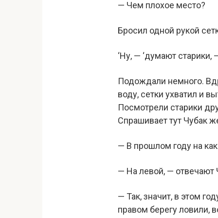
— Чем плохое место?
Бросил одной рукой сетк
‘Ну, — ‘думают старики, 
Подождали немного. Вдру
воду, сетки ухватил и в
Посмотрели старики друг
Спрашивает тут Чубак ж
— В прошлом году на ка
— На левой, — отвечают 
— Так, значит, в этом г
правом берегу ловили, в