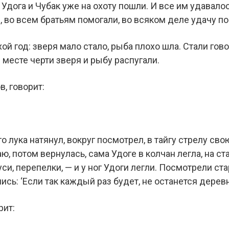
а Удога и Чубак уже на охоту пошли. И все им удавало
 во всем братьям помогали, во всяком деле удачу п
хой год: зверя мало стало, рыба плохо шла. Стали гово
м месте черти зверя и рыбу распугали.
, говорит:
о лука натянул, вокруг посмотрел, в тайгу стрелу сво
ю, потом вернулась, сама Удоге в колчан легла, на ст
гуси, перепелки, — и у ног Удоги легли. Посмотрели с
ись: ‘Если так каждый раз будет, не останется деревн
рит: