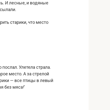
сь. И лесные, и водяные
осылали.
рить старики, что место
ю послал. Улетела страла.
арое место. А за стрелой
тарики — все птицы в левый
я без мяса!’