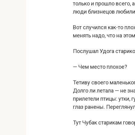
только и прошло всего, 
люди близнецов любили,
Вот случился как-то пло
менять надо, что на это
Послушал Удога стариков
— Чем место плохое?
Тетиву своего маленьког
Долго ли летала — не зна
прилетели птицы: утки, 
глаз ранены. Переглянул
Тут Чубак старикам гово