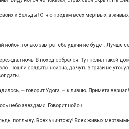
своих к Бельды! Огню предам всех мертвых, а живы
й нойон, только завтра тебе удачи не будет. Лучше се
реждал ночь. В поход собрался. Тут полил такой дож
зло. Пошли солдаты нойона, да чуть в грязи не утонул
солдаты.
адилось, — говорит Удога, — к ливню. Примета верная!
ось небо звездами. Говорит нойон:
льды поплыву. Всех уничтожу! Всех живых мертвыми 