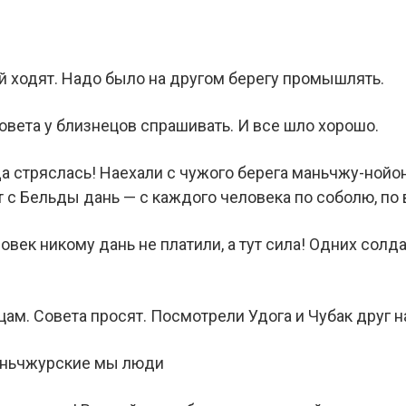
ой ходят. Надо было на другом берегу промышлять.
овета у близнецов спрашивать. И все шло хорошо.
а стряслась! Наехали с чужого берега маньчжу-нойон
 с Бельды дань — с каждого человека по соболю, по 
век никому дань не платили, а тут сила! Одних солда
ам. Совета просят. Посмотрели Удога и Чубак друг на
маньчжурские мы люди