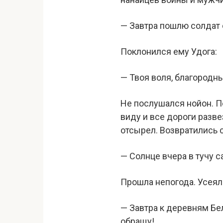
— Завтра пошлю солдат 
Поклонился ему Удога:
— Твоя воля, благородны
Не послушался нойон. Пе
виду и все дороги разве
отсырел. Возвратились 
— Солнце вчера в тучу с
Прошла непогода. Усеял
— Завтра к деревням Бе
обращу!