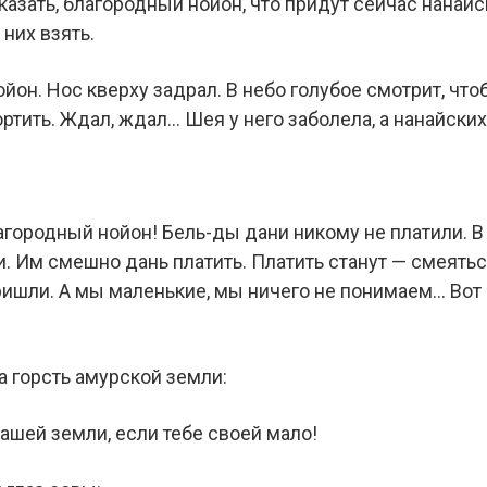
азать, благородный нойон, что придут сейчас нанайск
 них взять.
он. Нос кверху задрал. В небо голубое смотрит, что
ортить. Ждал, ждал… Шея у него заболела, а нанайских
агородный нойон! Бель-ды дани никому не платили. В
 Им смешно дань платить. Платить станут — смеяться
ришли. А мы маленькие, мы ничего не понимаем… Вот 
а горсть амурской земли:
нашей земли, если тебе своей мало!