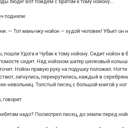
ды люди! Вот пойдем с братом к тому нойону…
ч подняли:
ни. — Тот маньчжу-нойон — худой человек! Убьет он 
, пошли Удога и Чубак к тому нойону. Сидит нойон в
помосте сидит. Над нойоном шатер шелковый колышет
точит. Нойон правую руку на подушку положил. Ногти 
стают, загнулись, перекрутились, каждый в серебрян
ек-невольниц. Толстый писец с большой книгой у ног
 говорит:
ребятам надо? Посмотрел писец, до земли перед ной