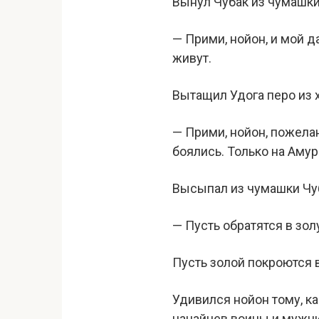
Вынул Чубак из чумашки
— Прими, нойон, и мой д
живут.
Вытащил Удога перо из 
— Прими, нойон, пожелани
боялись. Только на Амур
Высыпал из чумашки Чуб
— Пусть обратятся в золу
Пусть золой покроются 
Удивился нойон тому, ка
нанайцев воины и мужчин