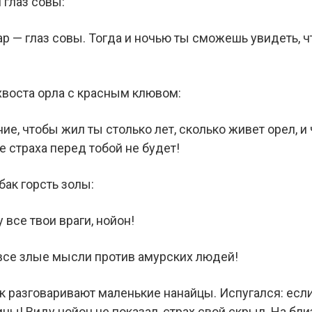
 глаз совы:
ар — глаз совы. Тогда и ночью ты сможешь увидеть, 
хвоста орла с красным клювом:
е, чтобы жил ты столько лет, сколько живет орел, и ч
е страха перед тобой не будет!
ак горсть золы:
 все твои враги, нойон!
все злые мысли против амурских людей!
к разговаривают маленькие нанайцы. Испугался: если 
ы! Виду нойон не показал, страх свой скрыл. На бли