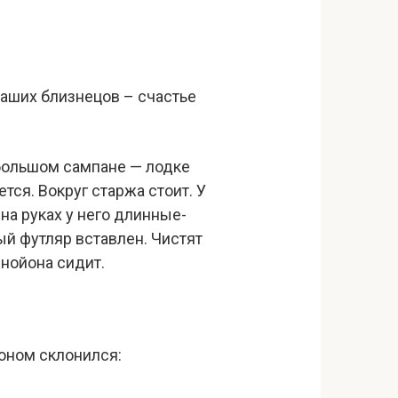
наших близнецов – счастье
 большом сампане — лодке
ся. Вокруг старжа стоит. У
на руках у него длинные-
ый футляр вставлен. Чистят
 нойона сидит.
оном склонился: