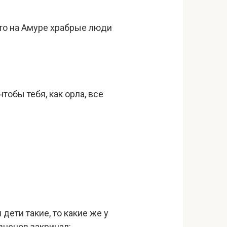
что на Амуре храбрые люди
тобы тебя, как орла, все
дети такие, то какие же у
знецов закричал: