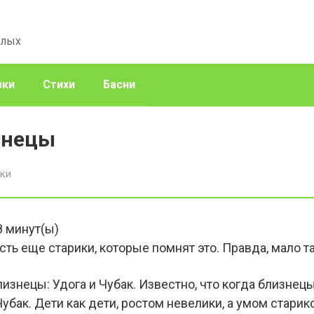
слых
зки
Стихи
Басни
знецы
зки
8
минут(ы)
Есть еще старики, которые помнят это. Правда, мало т
изнецы: Удога и Чубак. Известно, что когда близнецы
Чубак. Дети как дети, ростом невелики, а умом старик