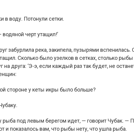
и в воду. Потонули сетки.
— водяной черт утащил!’
г забурлила река, закипела, пузырями вспенилась. С
ытащил. Сколько было узелков в сетках, столько рыб
 на друга: ‘Э-э, если каждый раз так будет, не остан
енщин:
кой стороне у кеты икры было больше?
Чубаку.
оду рыба под левым берегом идет, — говорит Чубак. — 
от и показалось вам, что рыбы нету, что ушла рыба.