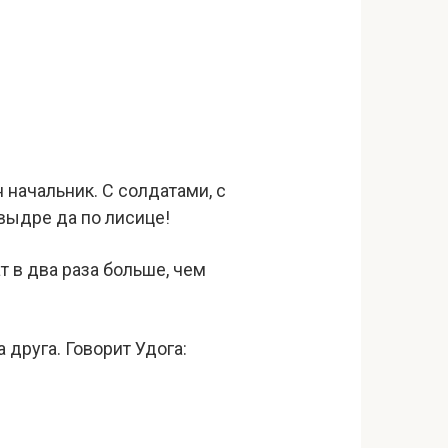
 начальник. С солдатами, с
выдре да по лисице!
т в два раза больше, чем
 друга. Говорит Удога: