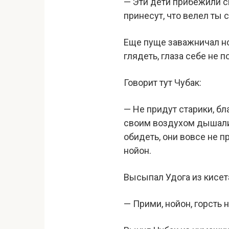
— Эти дети прибежили ск
принесут, что велел ты с
Еще пуще заважничал ной
глядеть, глаза себе не п
Говорит тут Чубак:
— Не придут старики, бл
своим воздухом дышали.
обидеть, они вовсе не п
нойон.
Высыпал Удога из кисет
— Прими, нойон, горсть 