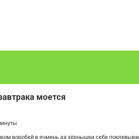
завтрака моется
минуты
чком воробей в ячмень да зёрнышки себе поклевывает.