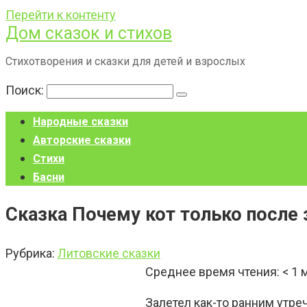
Перейти к контенту
Дом сказок и стихов
Стихотворения и сказки для детей и взрослых
Поиск:
Народные сказки
Авторские сказки
Стихи
Басни
Сказка Почему кот только после 
Рубрика:
Литовские сказки
Среднее время чтения:
< 1
Залетел как-то ранним утре