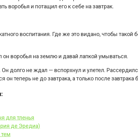
ть воробья и потащил его к себе на завтрак.
катного воспитания. Где же это видано, чтобы такой 
 он воробья на землю и давай лапкой умываться.
. Он долго не ждал — вспорхнул и улетел. Рассердился
ся он теперь не до завтрака, а только после завтрака 
:
я для тленья
ария де Эредиа)
 тем