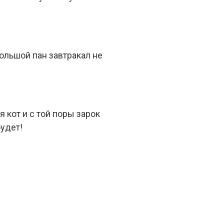
большой пан завтракал не
 кот и с той поры зарок
будет!