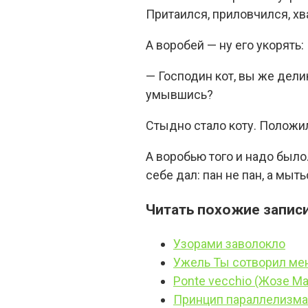
Притаился, приловчился, хва
А воробей — ну его укорять:
— Господин кот, вы же дели
умывшись?
Стыдно стало коту. Положил
А воробью того и надо было
себе дал: пан не пан, а мыть
Читать похожие записи
Узорами заволокло
Ужель Ты сотворил мен
Ponte vecchio (Жозе М
Принцип параллелизма