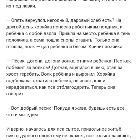
из-под лавки:
— Опять вернулся, негодный, даровый хлеб есть? На
другой день хозяйка понесла работникам полдник, и
ребёнка с собой взяла. Пришла на место, ребёнка в тень
положила, а сама пошла снопы ставить. Только она
отошла, волк — цап ребёнка и бегом. Кричит хозяйка:
— Пёсик, догони, догони волка, отними ребёнка! Пёс как
побежит за волком! Догнал, вцепился в шею, стал за
хвост теребить. Волк ребёнка и выронил. Хозяйка
подбежала, схватила ребёнка, не знает, как и
нарадоваться, как пса отблагодарить. Теперь она
говорит:
— Вот добрый пёсик! Покуда я жива, будешь есть всё,
что и мы едим.
И верно: началось для пса сытое, привольное житьё —
никто дурного слова ему не скажет, все только ласкают,