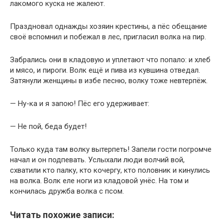
лакомого куска не жалеют.
Праздновал однажды хозяин крестины, а пёс обещание
своё вспомнил и побежал в лес, пригласил волка на пир.
Забрались они в кладовую и уплетают что попало: и хлеб
и мясо, и пироги. Волк ещё и пива из кувшина отведал.
Затянули женщины в избе песню, волку тоже невтерпёж.
— Ну-ка и я запою! Пёс его удерживает:
— Не пой, беда будет!
Только куда там волку вытерпеть! Запели гости погромче
начал и он подпевать. Услыхали люди волчий вой,
схватили кто палку, кто кочергу, кто половник и кинулись
на волка. Волк еле ноги из кладовой унёс. На том и
кончилась дружба волка с псом.
Читать похожие записи: