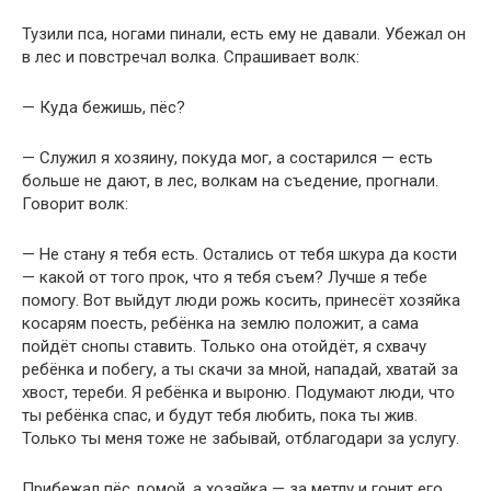
Тузили пса, ногами пинали, есть ему не давали. Убежал он
в лес и повстречал волка. Спрашивает волк:
— Куда бежишь, пёс?
— Служил я хозяину, покуда мог, а состарился — есть
больше не дают, в лес, волкам на съедение, прогнали.
Говорит волк:
— Не стану я тебя есть. Остались от тебя шкура да кости
— какой от того прок, что я тебя съем? Лучше я тебе
помогу. Вот выйдут люди рожь косить, принесёт хозяйка
косарям поесть, ребёнка на землю положит, а сама
пойдёт снопы ставить. Только она отойдёт, я схвачу
ребёнка и побегу, а ты скачи за мной, нападай, хватай за
хвост, тереби. Я ребёнка и выроню. Подумают люди, что
ты ребёнка спас, и будут тебя любить, пока ты жив.
Только ты меня тоже не забывай, отблагодари за услугу.
Прибежал пёс домой, а хозяйка — за метлу и гонит его