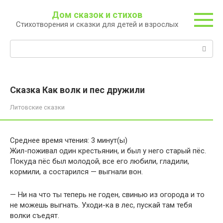
Перейти
Дом сказок и стихов
к
Стихотворения и сказки для детей и взрослых
контенту
Поиск:
Сказка Как волк и пeс дружили
Литовские сказки
Среднее время чтения:
3
минут(ы)
Жил-поживал один крестьянин, и был у него старый пёс.
Покуда пёс был молодой, все его любили, гладили,
кормили, а состарился — выгнали вон.
— Ни на что ты теперь не годен, свинью из огорода и то
не можешь выгнать. Уходи-ка в лес, пускай там тебя
волки съедят.