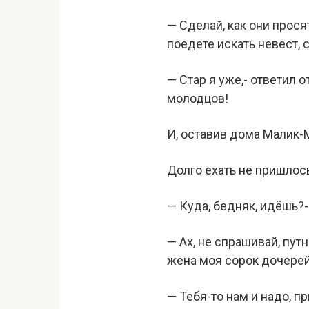
— Сделай, как они прося
поедете искать невест, 
— Стар я уже,- ответил 
молодцов!
И, оставив дома Малик-
Долго ехать не пришлось
— Куда, бедняк, идёшь?-
— Ах, не спрашивай, пут
жена моя сорок дочерей,
— Тебя-то нам и надо, п