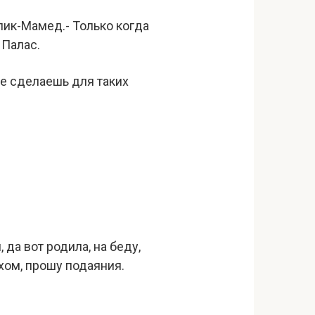
лик-Мамед.- Только когда
 Палас.
 не сделаешь для таких
 да вот родила, на беду,
охом, прошу подаяния.