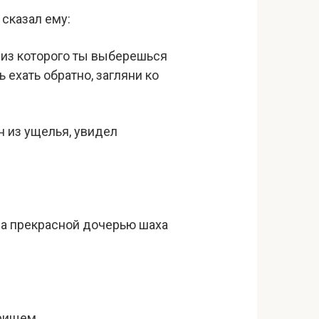
 сказал ему:
, из которого ты выберешься
 ехать обратно, загляни ко
н из ущелья, увидел
 за прекрасной дочерью шаха
арищем.