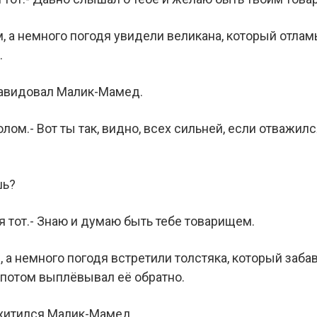
, а немного погодя увидели великана, который отлам
.
завидовал Малик-Мамед.
олом.- Вот ты так, видно, всех сильней, если отважил
шь?
я тот.- Знаю и думаю быть тебе товарищем.
 а немного погодя встретили толстяка, который заба
а потом выплёвывал её обратно.
схитился Малик-Мамед.