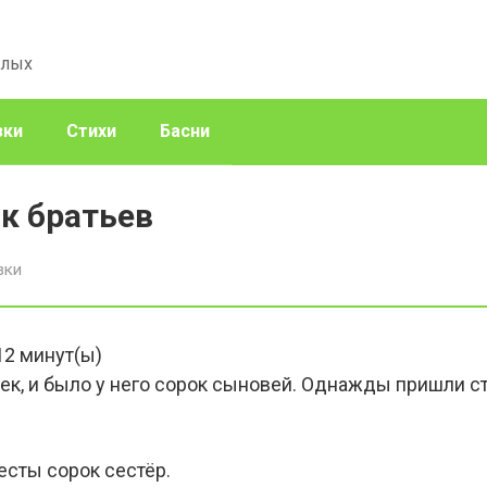
слых
зки
Стихи
Басни
к братьев
зки
12
минут(ы)
ек, и было у него сорок сыновей. Однажды пришли ст
весты сорок сестёр.