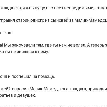
 младшего, и я выпущу вас всех невредимыми,- ответ
тправил старик одного из сыновей за Малик-Мамедом
лакал:
а! Мы заночевали там, где ты нам не велел. А теперь 
ка ты не явишься к нему.
оня и поспешил на помощь.
 змей?-спросил Малик-Мамед, когда ашдага, приподня
братьев и девушек.