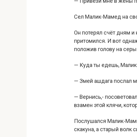
— Привези мне в жёны пр
Сел Малик-Мамед на сво
Он потерял счёт дням и 
притомился. И вот одна
положив голову на серы
— Куда ты едешь, Мали
— Змей ашдага послал м
— Вернись,- посоветовал
взамен этой клячи, кото
Послушался Малик-Маме
скакуна, а старый волк 