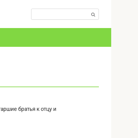
Поиск:
аршие братья к отцу и