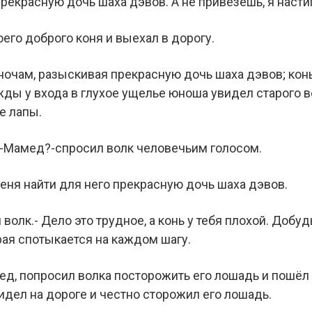
екрасную дочь шаха дэвов. А не привезёшь, я настигн
его доброго коня и выехал в дорогу.
ночам, разыскивая прекрасную дочь шаха дэвов; конь
жды у входа в глухое ущелье юноша увидел старого в
е лапы.
к-Мамед?-спросил волк человечьим голосом.
еня найти для него прекрасную дочь шаха дэвов.
 волк.- Дело это трудное, а конь у тебя плохой. Добу
рая спотыкается на каждом шагу.
д, попросил волка посторожить его лошадь и пошёл
сидел на дороге и честно сторожил его лошадь.