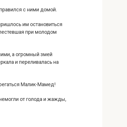
тправился с ними домой.
и пришлось им остановиться
 блестевшая при молодом
ними, а огромный змей
еркала и переливалась на
терегаться Малик-Мамед!
знемогли от голода и жажды,