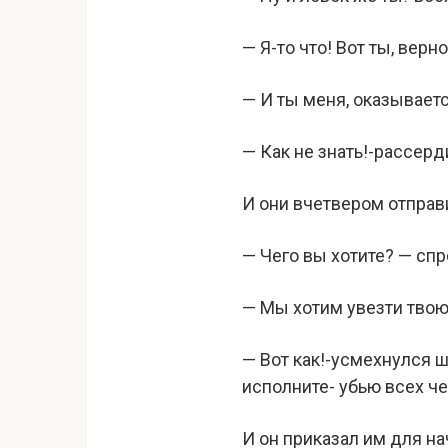
— Я-то что! Вот ты, вер
— И ты меня, оказываетс
— Как не знать!-рассерд
И они вчетвером отправ
— Чего вы хотите? — спр
— Мы хотим увезти твою
— Вот как!-усмехнулся ш
исполните- убью всех ч
И он приказал им для н