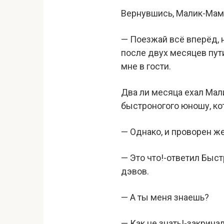
Вернувшись, Малик-Мамед
— Поезжай всё вперёд, 
после двух месяцев пути
мне в гости.
Два ли месяца ехал Мали
быстроногого юношу, ко
— Однако, и проворен ж
— Это что!-ответил Быст
дэвов.
— А ты меня знаешь?
— Как не знать!-закрича