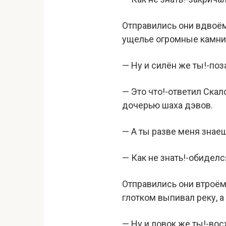
Отправились они вдвоём
ущелье огромные камни
— Ну и силён же ты!-по
— Это что!-ответил Скал
дочерью шаха дэвов.
— А ты разве меня знае
— Как не знать!-обиделс
Отправились они втроём,
глотком выпивал реку, 
— Ну и ловок же ты!-во