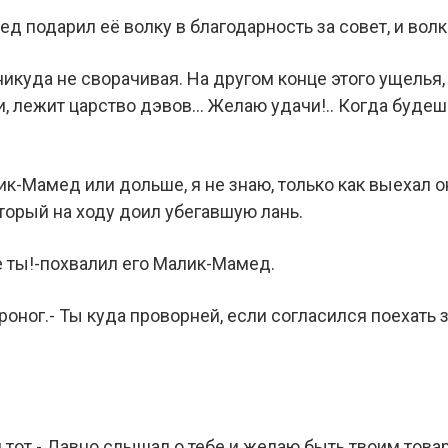
 подарил её волку в благодарность за совет, и волк
никуда не сворачивая. На другом конце этого ущелья
, лежит царство дэвов… Желаю удачи!.. Когда будешь
к-Мамед или дольше, я не знаю, только как выехал о
торый на ходу доил убегавшую лань.
е ты!-похвалил его Малик-Мамед.
роног.- Ты куда проворней, если согласился поехать
л тот.- Давно слышал о тебе и желаю быть твоим тов