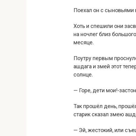
Поехал он с сыновьями в
Хоть и спешили они засв
на ночлег близ большого
месяце.
Поутру первым проснулс
ашдага и змей этот тепе
солнце.
— Горе, дети мои!-засто
Так прошёл день, прошёл
старик сказал змею ашд
— Эй, жестокий, или съе