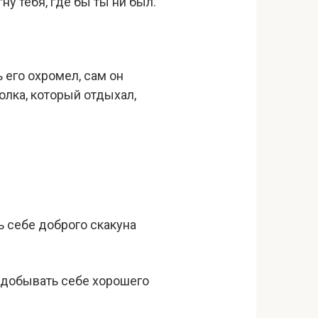
у тебя, где бы ты ни был.
 его охромел, сам он
олка, который отдыхал,
дь себе доброго скакуна
 добывать себе хорошего