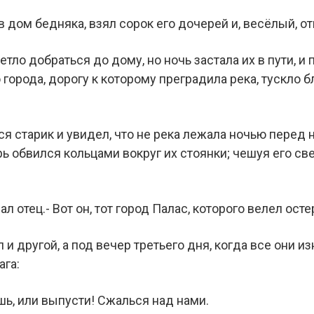
 дом бедняка, взял сорок его дочерей и, весёлый, о
етло добраться до дому, но ночь застала их в пути, 
 города, дорогу к которому преградила река, тускло
я старик и увидел, что не река лежала ночью перед 
рь обвился кольцами вокруг их стоянки; чешуя его св
нал отец.- Вот он, тот город Палас, которого велел ос
 и другой, а под вечер третьего дня, когда все они и
ага:
шь, или выпусти! Сжалься над нами.