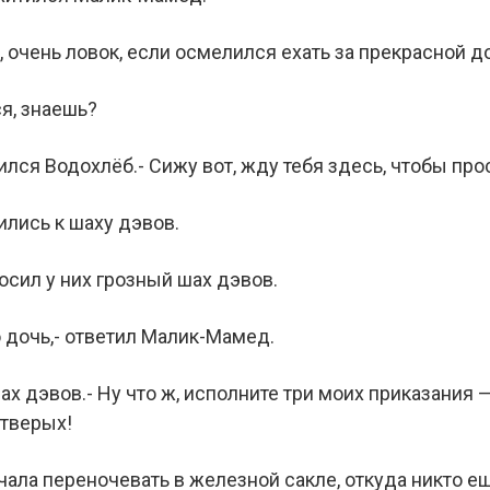
но, очень ловок, если осмелился ехать за прекрасной 
я, знаешь?
ился Водохлёб.- Сижу вот, жду тебя здесь, чтобы про
ились к шаху дэвов.
осил у них грозный шах дэвов.
 дочь,- ответил Малик-Мамед.
ах дэвов.- Ну что ж, исполните три моих приказания 
етверых!
ачала переночевать в железной сакле, откуда никто 