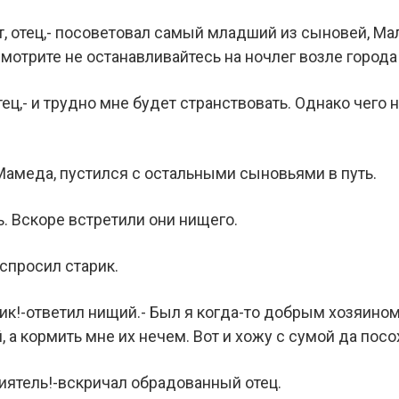
т, отец,- посоветовал самый младший из сыновей, Ма
смотрите не останавливайтесь на ночлег возле города
отец,- и трудно мне будет странствовать. Однако чего
Мамеда, пустился с остальными сыновьями в путь.
. Вскоре встретили они нищего.
спросил старик.
ник!-ответил нищий.- Был я когда-то добрым хозяином,
 а кормить мне их нечем. Вот и хожу с сумой да пос
риятель!-вскричал обрадованный отец.