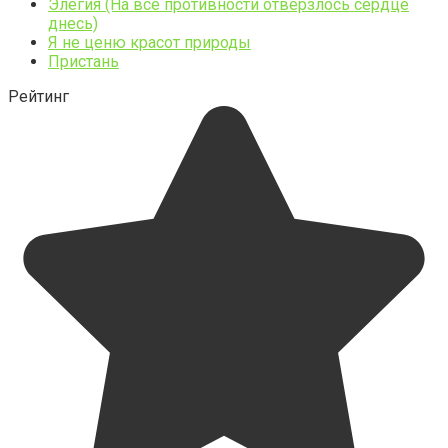
Элегия (На все противности отверзлось сердце
днесь)
Я не ценю красот природы
Пристань
Рейтинг