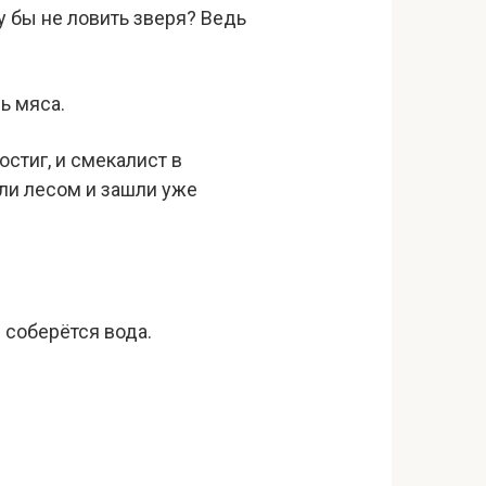
у бы не ловить зверя? Ведь
ь мяса.
остиг, и смекалист в
шли лесом и зашли уже
й соберётся вода.