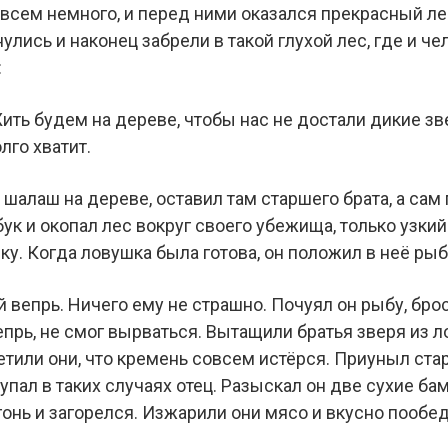
овсем немного, и перед ними оказался прекрасный ле
улись и наконец забрели в такой глухой лес, где и че
:
ть будем на дереве, чтобы нас не достали дикие зве
лго хватит.
шалаш на дереве, оставил там старшего брата, а сам
ук и окопал лес вокруг своего убежища, только узкий
у. Когда ловушка была готова, он положил в неё рыб
й вепрь. Ничего ему не страшно. Почуял он рыбу, брос
прь, не смог вырваться. Вытащили братья зверя из л
метили они, что кремень совсем истёрся. Приуныл ст
упал в таких случаях отец. Разыскал он две сухие б
 огонь и загорелся. Изжарили они мясо и вкусно пообе