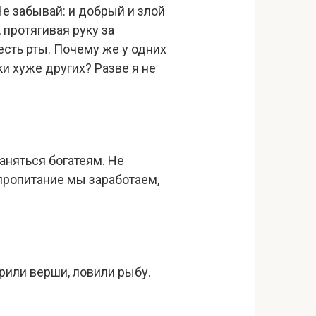
Не забывай: и добрый и злой
протягивая руку за
 есть рты. Почему же у одних
и хуже других? Разве я не
ланяться богатеям. Не
 пропитание мы заработаем,
рили верши, ловили рыбу.