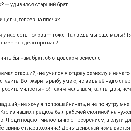
? — удивился старший брат.
ги целы, голова на плечах…
ги у нас есть, голова — тоже. Так ведь мы ещё малы! 
 разве это дело про нас?
мнить бы нам, брат, об отцовском ремесле.
твечал старший,- не учился я отцову ремеслу и ничего 
 ставить. Вот жарить рыбу умею, но ведь её надо спер
просить милостыню! Таким малышам, как ты да я, неч
младший,- не хочу я попрошайничать, и не по нутру мн
 Кто из наших предков был рабочей скотиной на чужо
. Люди подают милостыню с презрением, а слуги для
бе свиные глаза хозяина! День-деньской измывается 