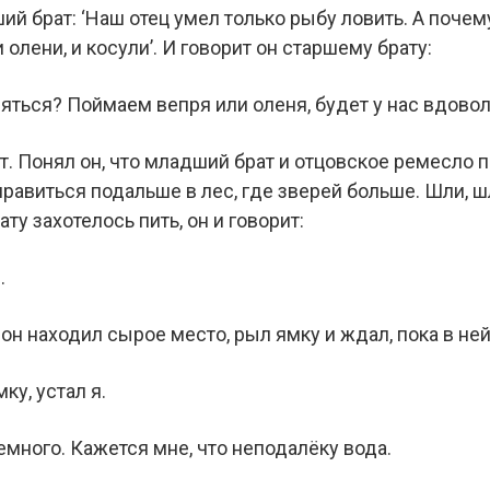
й брат: ‘Наш отец умел только рыбу ловить. А почем
и олени, и косули’. И говорит он старшему брату:
яться? Поймаем вепря или оленя, будет у нас вдовол
. Понял он, что младший брат и отцовское ремесло п
правиться подальше в лес, где зверей больше. Шли, 
ту захотелось пить, он и говорит:
.
, он находил сырое место, рыл ямку и ждал, пока в не
ку, устал я.
много. Кажется мне, что неподалёку вода.