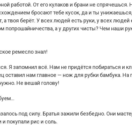
ной работой. От его кулаков и брани не спрячешься. 
хождением бросают тебе кусок, да и ты унижаешься, 
, а твоя берёт. У всех людей есть руки, у всех людей
м попрошайничества, а у других чисты? Чем наши рук
ское ремесло знал!
йся. Я запомнил всё. Нам не придётся побираться и к
ец оставил нам главное — нож для рубки бамбука. На
нужно. Не вешай голову!
обуем…
залось под силу. Братья зажили безбедно. Они масте
и покупали рис и соль.