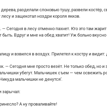
о дерева, разделали слоновью тушу, развели костёр,
 лесу и защекотал ноздри короля якков.
к. — Сегодня в лесу отменно пахнет. Кто это там жари
 быть. Вдруг и мне на обед хватит! Уж больно вкусно 
лицу и взвился в воздух. Прилетел к костру и видит:
кк. — Сегодня мне просто везёт. Не только обед, но и 
альчишки убегут. Мальчишек съем — чем освежить р
 Никуда мальчишки не денутся’.
и зарычал:
принесло? А ну проваливайте!