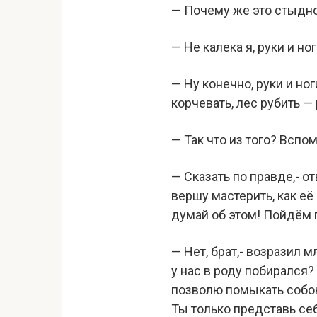
— Почему же это стыдно
— Не калека я, руки и но
— Ну конечно, руки и но
корчевать, лес рубить —
— Так что из того? Вспо
— Сказать по правде,- о
вершу мастерить, как её
думай об этом! Пойдём 
— Нет, брат,- возразил 
у нас в роду побирался?
позволю помыкать собою
Ты только представь се