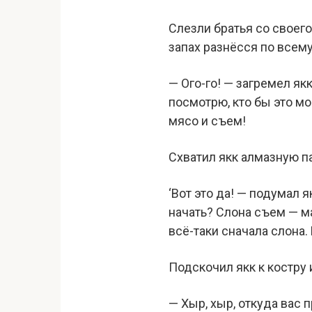
Слезли братья со своег
запах разнёсся по всему
— Ого-го! — загремел як
посмотрю, кто бы это мог
мясо и съем!
Схватил якк алмазную па
‘Вот это да! — подумал я
начать? Слона съем — м
всё-таки сначала слона.
Подскочил якк к костру 
— Хыр, хыр, откуда вас 