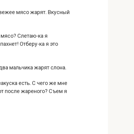
 свежее мясо жарят. Вкусный
т мясо? Слетаю-ка я
пахнет! Отберу-ка я это
 два мальчика жарят слона.
закуска есть. С чего же мне
от после жареного? Съем я