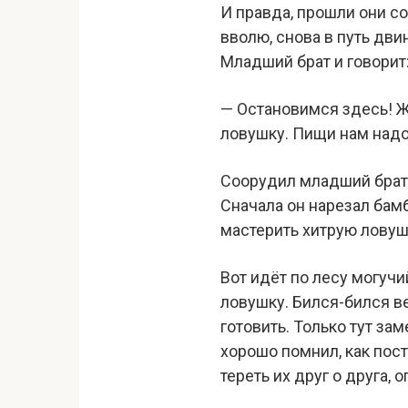
И правда, прошли они с
вволю, снова в путь двин
Младший брат и говорит
— Остановимся здесь! Жи
ловушку. Пищи нам надо
Соорудил младший брат 
Сначала он нарезал бамб
мастерить хитрую ловушк
Вот идёт по лесу могучи
ловушку. Бился-бился ве
готовить. Только тут за
хорошо помнил, как пост
тереть их друг о друга,