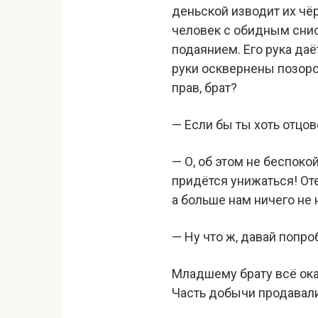
деньской изводит их чёр
человек с обидным снис
подаянием. Его рука даёт
руки осквернены позоро
прав, брат?
— Если бы ты хоть отцов
— О, об этом не беспоко
придётся унижаться! От
а больше нам ничего не 
— Ну что ж, давай попр
Младшему брату всё ока
Часть добычи продавали 