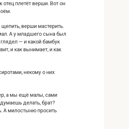
 отец плетёт верши. Вот он
роём.
ы щепить, верши мастерить.
мал. А у младшего сына был
 глядел — и какой бамбук
авит, и как вынимает, и как
сиротами, некому о них
мер, а мы ещё малы, сами
 думаешь делать, брат?
ть. А милостыню просить