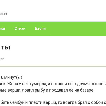
слых
зки
Стихи
Басни
оты
зки
16
минут(ы)
ек. Жена у него умерла, и остался он с двумя сынов
вые верши, ловил рыбу и продавал её на базаре.
убить бамбук и плести верши, то всегда брал с собой