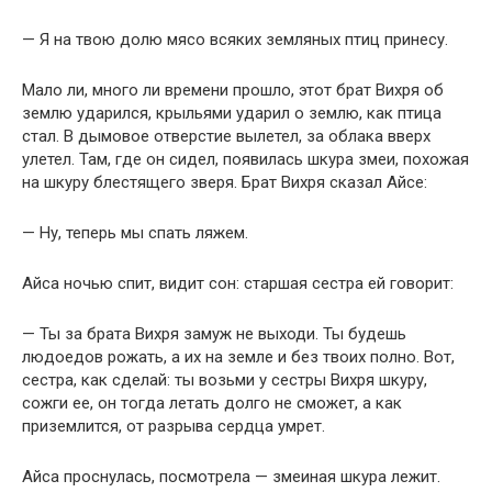
— Я на твою долю мясо всяких земляных птиц принесу.
Мало ли, много ли времени прошло, этот брат Вихря об
землю ударился, крыльями ударил о землю, как птица
стал. В дымовое отверстие вылетел, за облака вверх
улетел. Там, где он сидел, появилась шкура змеи, похожая
на шкуру блестящего зверя. Брат Вихря сказал Айсе:
— Ну, теперь мы спать ляжем.
Айса ночью спит, видит сон: старшая сестра ей говорит:
— Ты за брата Вихря замуж не выходи. Ты будешь
людоедов рожать, а их на земле и без твоих полно. Вот,
сестра, как сделай: ты возьми у сестры Вихря шкуру,
сожги ее, он тогда летать долго не сможет, а как
приземлится, от разрыва сердца умрет.
Айса проснулась, посмотрела — змеиная шкура лежит.