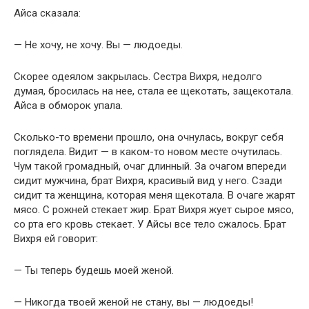
Айса сказала:
— Не хочу, не хочу. Вы — людоеды.
Скорее одеялом закрылась. Сестра Вихря, недолго
думая, бросилась на нее, стала ее щекотать, защекотала.
Айса в обморок упала.
Сколько-то времени прошло, она очнулась, вокруг себя
поглядела. Видит — в каком-то новом месте очутилась.
Чум такой громадный, очаг длинный. За очагом впереди
сидит мужчина, брат Вихря, красивый вид у него. Сзади
сидит та женщина, которая меня щекотала. В очаге жарят
мясо. С рожней стекает жир. Брат Вихря жует сырое мясо,
со рта его кровь стекает. У Айсы все тело сжалось. Брат
Вихря ей говорит:
— Ты теперь будешь моей женой.
— Никогда твоей женой не стану, вы — людоеды!