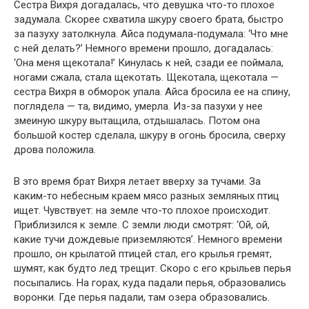
Сестра Вихря догадалась, что девушка что-то плохое
задумала. Скорее схватила шкуру своего брата, быстро
за пазуху затолкнула. Айса подумала-подумала: ‘Что мне
с ней делать?’ Немного времени прошло, догадалась:
‘Она меня щекотала!’ Кинулась к ней, сзади ее поймала,
ногами сжала, стала щекотать. Щекотала, щекотала —
сестра Вихря в обморок упала. Айса бросила ее на спину,
поглядела — та, видимо, умерла. Из-за пазухи у нее
змеиную шкуру вытащила, отдышалась. Потом она
большой костер сделала, шкуру в огонь бросила, сверху
дрова положила.
В это время брат Вихря летает вверху за тучами. За
каким-то небесным краем мясо разных земляных птиц
ищет. Чувствует: на земле что-то плохое происходит.
Приблизился к земле. С земли люди смотрят: ‘Ой, ой,
какие тучи дождевые приземляются’. Немного времени
прошло, он крылатой птицей стал, его крылья гремят,
шумят, как будто лед трещит. Скоро с его крыльев перья
посыпались. На горах, куда падали перья, образовались
воронки. Где перья падали, там озера образовались.