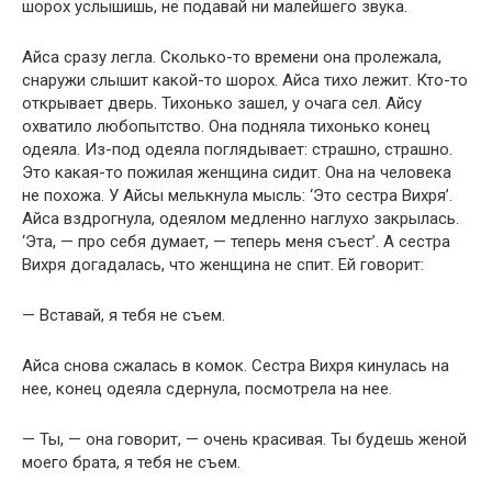
шорох услышишь, не подавай ни малейшего звука.
Айса сразу легла. Сколько-то времени она пролежала,
снаружи слышит какой-то шорох. Айса тихо лежит. Кто-то
открывает дверь. Тихонько зашел, у очага сел. Айсу
охватило любопытство. Она подняла тихонько конец
одеяла. Из-под одеяла поглядывает: страшно, страшно.
Это какая-то пожилая женщина сидит. Она на человека
не похожа. У Айсы мелькнула мысль: ‘Это сестра Вихря’.
Айca вздрогнула, одеялом медленно наглухо закрылась.
‘Эта, — про себя думает, — теперь меня съест’. А сестра
Вихря догадалась, что женщина не спит. Ей говорит:
— Вставай, я тебя не съем.
Айса снова сжалась в комок. Сестра Вихря кинулась на
нее, конец одеяла сдернула, посмотрела на нее.
— Ты, — она говорит, — очень красивая. Ты будешь женой
моего брата, я тебя не съем.