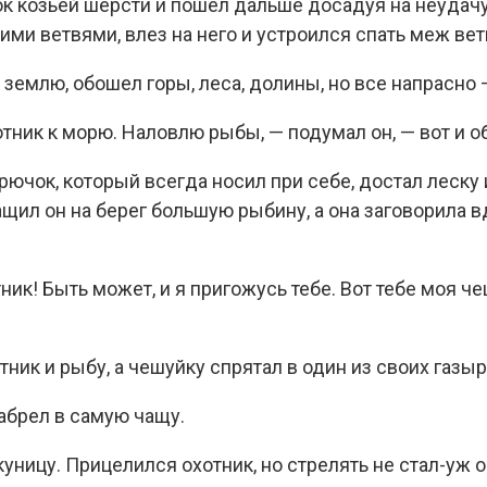
к козьей шерсти и пошел дальше досадуя на неудачу.
ими ветвями, влез на него и устроился спать меж вет
 землю, обошел горы, леса, долины, но все напрасно 
тник к морю. Наловлю рыбы, — подумал он, — вот и о
рючок, который всегда носил при себе, достал леску 
щил он на берег большую рыбину, а она заговорила 
ник! Быть может, и я пригожусь тебе. Вот тебе моя чеш
тник и рыбу, а чешуйку спрятал в один из своих газыр
забрел в самую чащу.
куницу. Прицелился охотник, но стрелять не стал-уж 