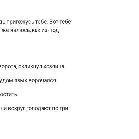
ь пригожусь тебе. Вот тебе
т же явлюсь, как из-под
ворота, окликнул хозяина.
трудом язык ворочался.
остить.
евни вокруг голодают по три