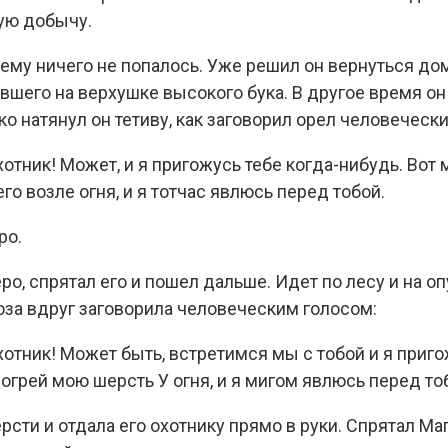
ую добычу.
му ничего не попалось. Уже решил он вернуться домо
вшего на верхушке высокого бука. В другое время он 
ко натянул он тетиву, как заговорил орел человеческ
хотник! Может, и я пригожусь тебе когда-нибудь. Вот 
го возле огня, и я тотчас явлюсь перед тобой.
ро.
о, спрятал его и пошел дальше. Идет по лесу и на о
коза вдруг заговорила человеческим голосом:
хотник! Может быть, встретимся мы с тобой и я приго
огрей мою шерсть У огня, и я мигом явлюсь перед то
рсти и отдала его охотнику прямо в руки. Спрятал Ма