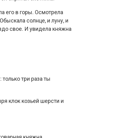
ла его в горы. Осмотрела
Обыскала солнце, и луну, и
здо свое. И увидела княжна
 только три раза ты
ыря клок козьей шерсти и
 коварная княжна.