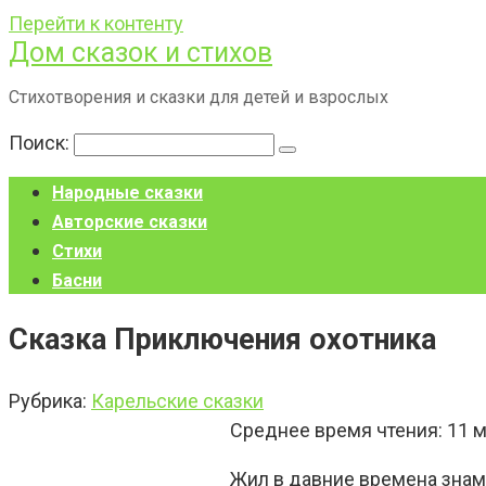
Перейти к контенту
Дом сказок и стихов
Стихотворения и сказки для детей и взрослых
Поиск:
Народные сказки
Авторские сказки
Стихи
Басни
Сказка Приключения охотника
Рубрика:
Карельские сказки
Среднее время чтения:
11
м
Жил в давние времена знаме