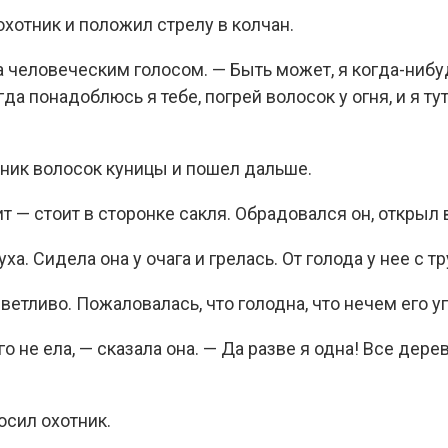
охотник и положил стрелу в колчан.
а человеческим голосом. — Быть может, я когда-нибуд
гда понадоблюсь я тебе, погрей волосок у огня, и я ту
тник волосок куницы и пошел дальше.
т — стоит в сторонке сакля. Обрадовался он, открыл 
ха. Сидела она у очага и грелась. От голода у нее с 
ветливо. Пожаловалась, что голодна, что нечем его уг
его не ела, — сказала она. — Да разве я одна! Все дер
осил охотник.