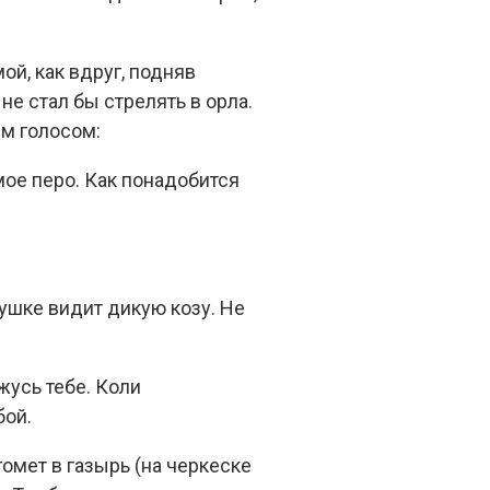
й, как вдруг, подняв
не стал бы стрелять в орла.
им голосом:
мое перо. Как понадобится
пушке видит дикую козу. Не
жусь тебе. Коли
бой.
гомет в газырь (на черкеске