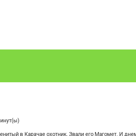
инут(ы)
нитый в Карачае охотник. Звали его Магомет. И днем