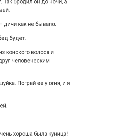
 Так бродил он до ночи, а
вей.
— дичи как не бывало.
бед будет.
из конского волоса и
вдруг человеческим
уйка. Погрей ее у огня, и я
ей.
очень хороша была куница!