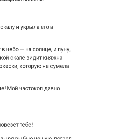
скалу и укрыла его в
в небо — на солнце, и луну,
окой скале видит княжна
ркески, которую не сумела
не! Мой частокол давно
повезет тебе!
 газыря рыбью чешую, погрел