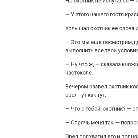
Но охотник не испугался — 
— У этого нашего гостя крас
Услышал охотник ее слова и
— Это мы еще посмотрим, где
выполнить все твои условия
— Ну что ж, — сказала княж
частоколе.
Вечером развел охотник кос
орел тут как тут.
— Что с тобой, охотник? — с
— Спрячь меня так, — попро
Орел подхватил его и поднял