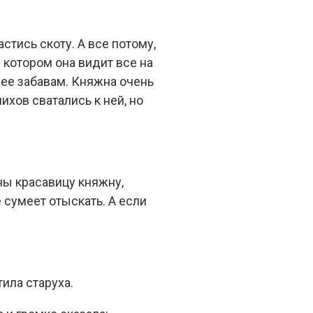
стись скоту. А все потому,
 котором она видит все на
л ее забавам. Княжна очень
ихов сватались к ней, но
ны красавицу княжну,
 сумеет отыскать. А если
тила старуха.