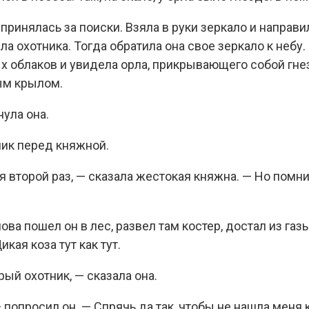
принялась за поиски. Взяла в руки зеркало и направи
ла охотника. Тогда обратила она свое зеркало к небу. 
х облаков и увидела орла, прикрывающего собой гне
ым крылом.
нула она.
ник перед княжной.
я второй раз, — сказала жестокая княжна. — Но помни:
ва пошел он в лес, развел там костер, достал из газ
кая коза тут как тут.
рый охотник, — сказала она.
— попросил он. — Спрячь да так, чтобы не нашла меня