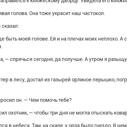
направился к княжескому дворцу. Увидела его княжна
ивая голова. Она тоже украсит наш частокол.
 сказал:
 быть моей голове. Ей и на плечах моих неплохо. А с
.
на, — спрячься сегодня, да получше. А утром я разыщу
тер в лесу, достал из газырей орлиное перышко, пог
просил он. — Чем помочь тебе?
сил охотник, — чтобы три дня не могла отыскать кова
ся в небеса. Там, на скале, у орла было гнездо. В нем