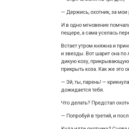
— Держись, охотник, за мои 
И в одно мгновение помчала 
пещере, а сама уселась пер
Встает утром княжна и прини
и звезды. Вот шарит она по
дикую козу, прикрывающую с
прикрыть коза. Как же это 
— Эй, ты, парень! — крикну
дожидается тебя.
Что делать? Предстал охот
— Попробуй в третий, и посл
Куда идти охотнику? Снова 