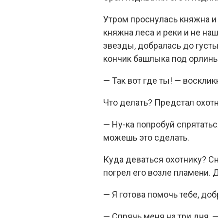
Утром проснулась княжна и 
княжна леса и реки и не наш
звезды, добралась до густы
кончик башлыка под орлин
— Так вот где ты! — восклик
Что делать? Предстал охот
— Ну-ка попробуй спрятатьс
можешь это сделать.
Куда деваться охотнику? Сно
погрел его возле пламени. Ди
— Я готова помочь тебе, доб
— Спрячь меня на три дня, 