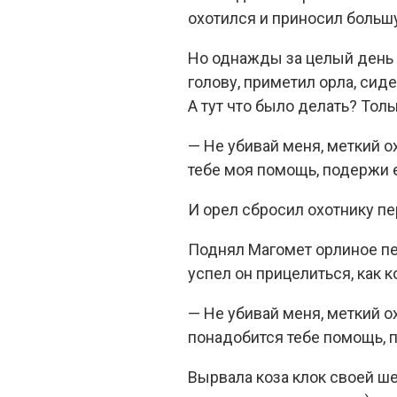
охотился и приносил больш
Но однажды за целый день е
голову, приметил орла, сиде
А тут что было делать? Толь
— Не убивай меня, меткий о
тебе моя помощь, подержи е
И орел сбросил охотнику пе
Поднял Магомет орлиное пер
успел он прицелиться, как 
— Не убивай меня, меткий о
понадобится тебе помощь, п
Вырвала коза клок своей ше