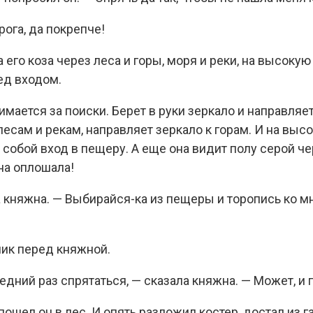
рога, да покрепче!
его коза через леса и горы, моря и реки, на высокую 
ед входом.
мается за поиски. Берет в руки зеркало и направляет 
 лесам и рекам, направляет зеркало к горам. И на выс
обой вход в пещеру. А еще она видит полу серой че
она оплошала!
ла княжна. — Выбирайся-ка из пещеры и торопись ко м
ник перед княжной.
едний раз спрятаться, — сказала княжна. — Может, и 
пошел он в лес. И опять разложил костер, достал из