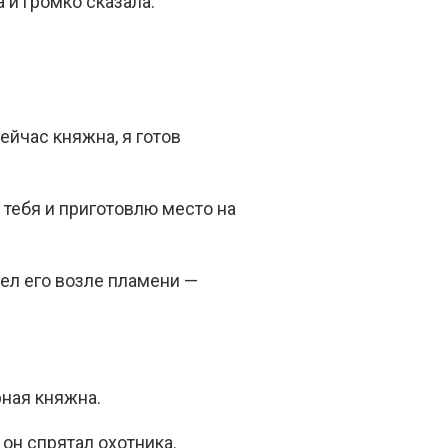
 и громко сказала:
ейчас княжна, я готов
 тебя и приготовлю место на
рел его возле пламени —
рная княжна.
 он спрятал охотника.