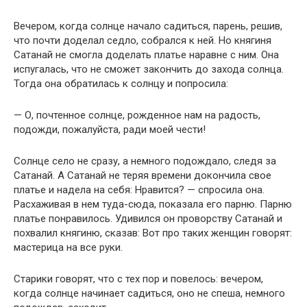
Вечером, когда солнце начало садиться, парень, решив,
что почти доделал седло, собрался к ней. Но княгиня
Сатанай не смогла доделать платье наравне с ним. Она
испугалась, что не сможет закончить до захода солнца.
Тогда она обратилась к солнцу и попросила:
— О, почтенное солнце, рожденное нам на радость,
подожди, пожалуйста, ради моей чести!
Солнце село не сразу, а немного подождало, следя за
Сатанай. А Сатанай не теряя времени докончила свое
платье и надела на себя: Нравится? — спросила она.
Расхаживая в нем туда-сюда, показала его парню. Парню
платье понравилось. Удивился он проворству Сатанай и
похвалил княгиню, сказав: Вот про таких женщин говорят:
мастерица на все руки.
Старики говорят, что с тех пор и повелось: вечером,
когда солнце начинает садиться, оно не спеша, немного