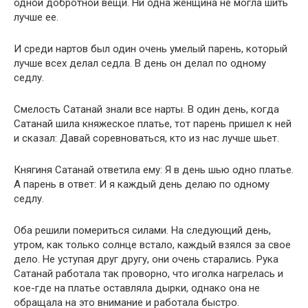
одной добротной вещи. Ни одна женщина не могла шить
лучше ее.
И среди нартов был один очень умелый парень, который
лучше всех делал седла. В день он делал по одному
седлу.
Смелость Сатанай знали все нарты. В один день, когда
Сатанай шила княжеское платье, тот парень пришел к ней
и сказал: Давай соревноваться, кто из нас лучше шьет.
Княгиня Сатанай ответила ему: Я в день шью одно платье.
А парень в ответ: И я каждый день делаю по одному
седлу.
Оба решили помериться силами. На следующий день,
утром, как только солнце встало, каждый взялся за свое
дело. Не уступая друг другу, они очень старались. Рука
Сатанай работала так проворно, что иголка нагрелась и
кое-где на платье оставляла дырки, однако она не
обращала на это внимание и работала быстро.