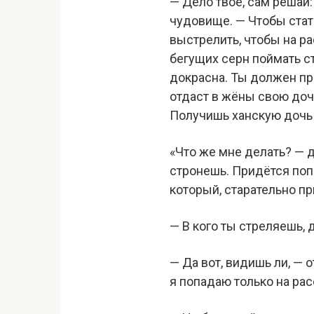
— Дело твоё, сам решай:
чудовище. — Чтобы стат
выстрелить, чтобы на ра
бегущих серн поймать ст
докрасна. Ты должен про
отдаст в жёны свою дочь
Получишь ханскую дочь 
«Что же мне делать? — 
стронешь. Придётся поп
который, старательно пр
— В кого ты стреляешь,
— Да вот, видишь ли, — 
я попадаю только на рас