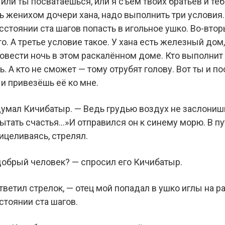
 или ты посватаешься, или я съем твоих братьев и теб
ь женихом дочери хана, надо выполнить три условия.
сстоянии ста шагов попасть в игольное ушко. Во-втор
о. А третье условие такое. У хана есть железный до
вести ночь в этом раскалённом доме. Кто выполнит в
. А кто не сможет — тому отрубят голову. Вот ты и п
и привезёшь её ко мне.
думал Кичибатыр. — Ведь грудью воздух не заслонишь
ытать счастья…»И отправился он к синему морю. В пу
ицеливаясь, стрелял.
 добрый человек? — спросил его Кичибатыр.
ответил стрелок, — отец мой попадал в ушко иглы на р
стоянии ста шагов.