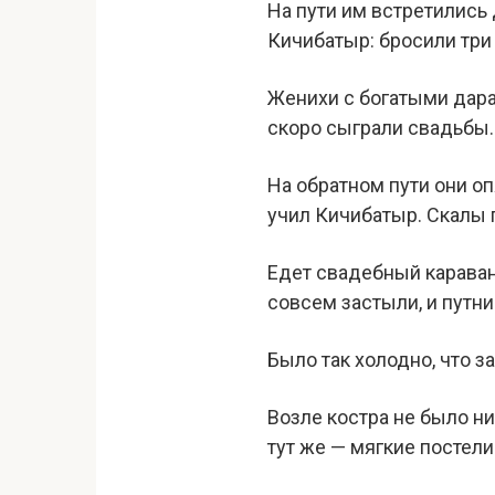
На пути им встретились 
Кичибатыр: бросили три 
Женихи с богатыми дара
скоро сыграли свадьбы.
На обратном пути они оп
учил Кичибатыр. Скалы п
Едет свадебный караван 
совсем застыли, и путни
Было так холодно, что з
Возле костра не было ник
тут же — мягкие постели