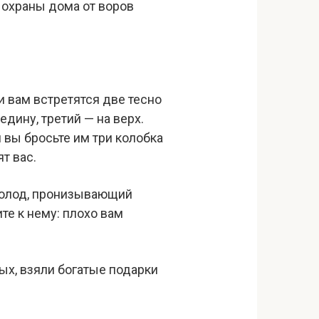
 охраны дома от воров
и вам встретятся две тесно
дину, третий — на верх.
 вы бросьте им три колобка
т вас.
 холод, пронизывающий
ите к нему: плохо вам
ых, взяли богатые подарки