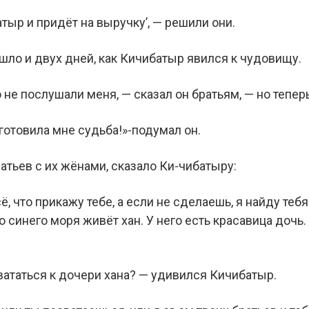
тыр и придёт на выручку’, — решили они.
шло и двух дней, как Кичибатыр явился к чудовищу.
 не послушали меня, — сказал он братьям, — но тепер
готовила мне судьба!»-подумал он.
атьев с их жёнами, сказало Ки-чибатыру:
, что прикажу тебе, а если не сделаешь, я найду тебя
го синего моря живёт хан. У него есть красавица дочь
вататься к дочери хана? — удивился Кичибатыр.