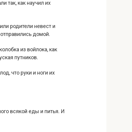
и так, как научил их
или родители невест и
 отправились домой.
колобка из войлока, как
уская путников.
од, что руки и ноги их
ного всякой еды и питья. И