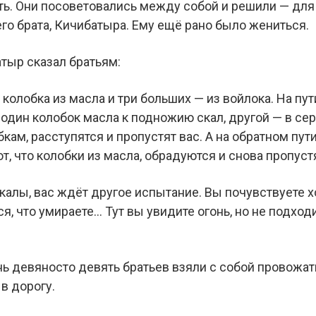
уть. Они посоветовались между собой и решили — для
го брата, Кичибатыра. Ему ещё рано было жениться.
тыр сказал братьям:
колобка из масла и три больших — из войлока. На пут
один колобок масла к подножию скал, другой — в сере
ам, расступятся и пропустят вас. А на обратном пути
т, что колобки из масла, обрадуются и снова пропустя
скалы, вас ждёт другое испытание. Вы почувствуете
ся, что умираете… Тут вы увидите огонь, но не подход
нь девяносто девять братьев взяли с собой провожат
в дорогу.