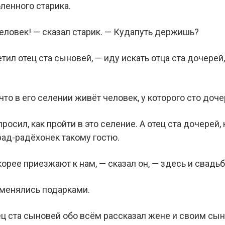
бленного старика.
еловек! — сказал старик. — Кудапуть держишь?
ветил отец ста сыновей, — иду искать отца ста дочере
что в его селении живёт человек, у которого сто доче
росил, как пройти в это селение. А отец ста дочерей,
рад-радёхонек такому гостю.
орее приезжают к нам, — сказал он, — здесь и свадь
бменялись подарками.
ц ста сыновей обо всём рассказал жене и своим сыно