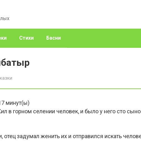
слых
зки
Стихи
Басни
ибатыр
казки
17
минут(ы)
ил в горном селении человек, и было у него сто сын
, отец задумал женить их и отправился искать челов