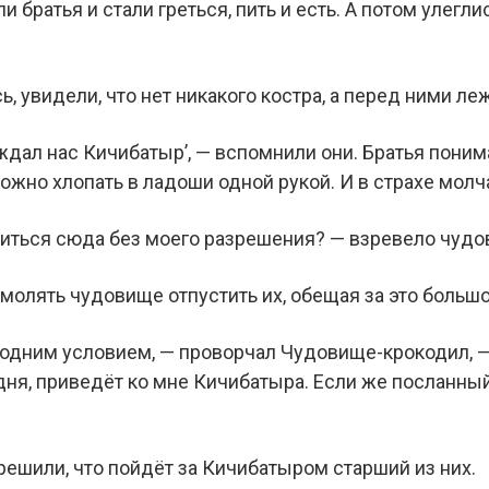
ли братья и стали греться, пить и есть. А потом улегли
ь, увидели, что нет никакого костра, а перед ними 
ждал нас Кичибатыр’, — вспомнили они. Братья понима
ожно хлопать в ладоши одной рукой. И в страхе молч
иться сюда без моего разрешения? — взревело чудов
умолять чудовище отпустить их, обещая за это больш
 одним условием, — проворчал Чудовище-крокодил, — 
дня, приведёт ко мне Кичибатыра. Если же посланный
решили, что пойдёт за Кичибатыром старший из них.