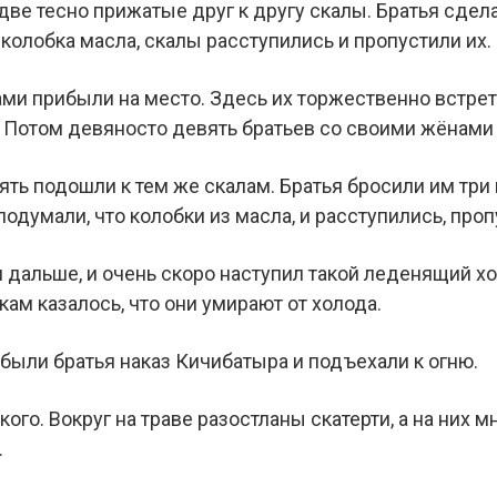
две тесно прижатые друг к другу скалы. Братья сделал
колобка масла, скалы расступились и пропустили их.
ми прибыли на место. Здесь их торжественно встрет
 Потом девяносто девять братьев со своими жёнами
ять подошли к тем же скалам. Братья бросили им три 
одумали, что колобки из масла, и расступились, проп
дальше, и очень скоро наступил такой леденящий хол
кам казалось, что они умирают от холода.
абыли братья наказ Кичибатыра и подъехали к огню.
ого. Вокруг на траве разостланы скатерти, а на них м
.