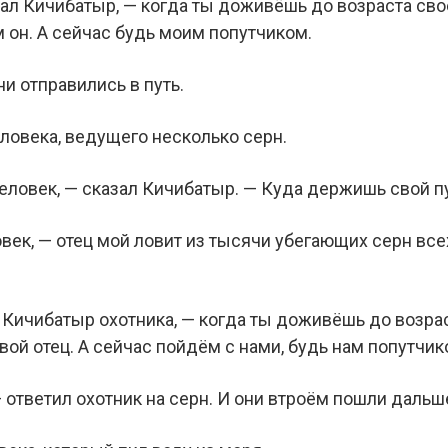
зал Кичибатыр, — когда ты доживёшь до возраста сво
 он. А сейчас будь моим попутчиком.
ни отправились в путь.
еловека, ведущего несколько серн.
еловек, — сказал Кичибатыр. — Куда держишь свой п
овек, — отец мой ловит из тысячи убегающих серн все
 Кичибатыр охотника, — когда ты доживёшь до возрас
твой отец. А сейчас пойдём с нами, будь нам попутчик
 — ответил охотник на серн. И они втроём пошли дальш