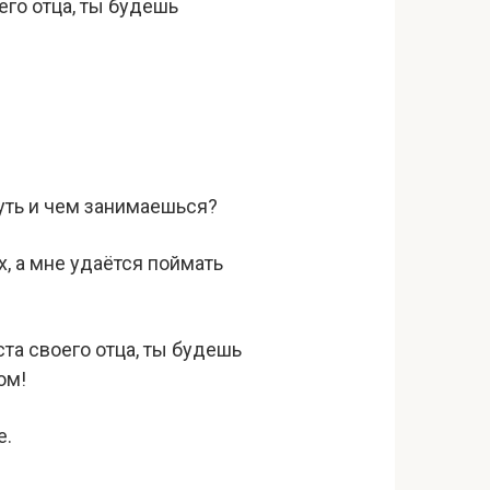
его отца, ты будешь
уть и чем занимаешься?
х, а мне удаётся поймать
та своего отца, ты будешь
ом!
е.