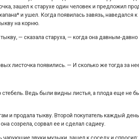
чка, зашел к старухе один человек и предложил прод
хапана* и ушел. Когда появилась завязь, наведался к
тыкву на корню.
 тыкву, — сказала старуха, — когда она давным-давно
вых листочка появились. — И сколько же тогда за не
о стебель. Ведь были видны листья, а плода еще не б
ам и продала тыкву. Второй покупатель каждый день 
 она созрела, сорвал ее и сделал садиеу.
 чарующие звуки музыки, зашел к соседу и спросил: