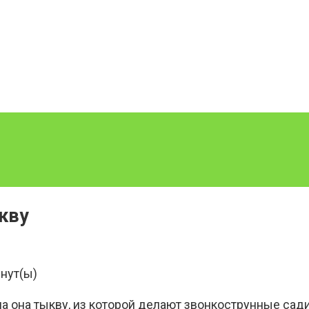
кву
нут(ы)
а она тыкву, из которой делают звонкострунные сади