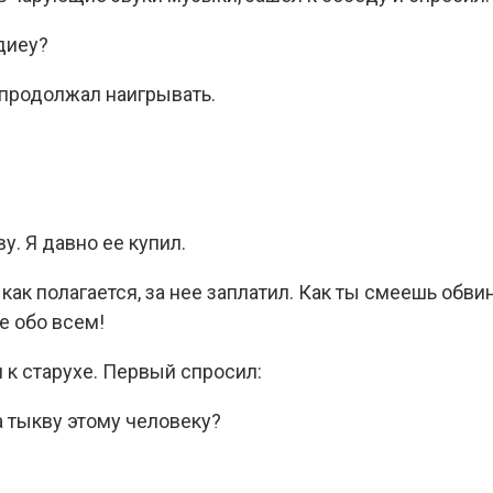
диеу?
 продолжал наигрывать.
у. Я давно ее купил.
, как полагается, за нее заплатил. Как ты смеешь обв
е обо всем!
 к старухе. Первый спросил:
а тыкву этому человеку?