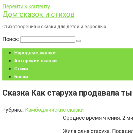
Перейти к контенту
Дом сказок и стихов
Стихотворения и сказки для детей и взрослых
Поиск:
Народные сказки
Авторские сказки
Стихи
Басни
Сказка Как старуха продавала ты
Рубрика:
Камбоджийские сказки
Среднее время чтения:
2
ми
Жила одна старуха. Посадил