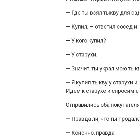
— Где ты взял тыкву для са
— Купил, — ответил сосед и
— У кого купил?
— У старухи.
— Значит, ты украл мою тыкв
— Я купил тыкву у старухи и
Идем к старухе и спросим е
Отправились оба покупателя
— Правда ли, что ты продал
— Конечно, правда.