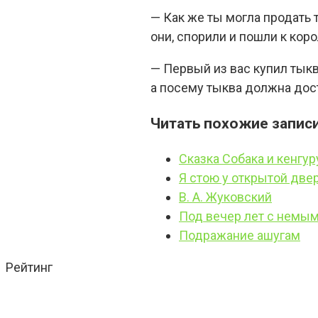
— Как же ты могла продать 
они, спорили и пошли к ко
— Первый из вас купил тыкву
а посему тыква должна дост
Читать похожие записи
Сказка Собака и кенгур
Я стою у открытой две
В. А. Жуковский
Под вечер лет с немы
Подражание ашугам
Рейтинг