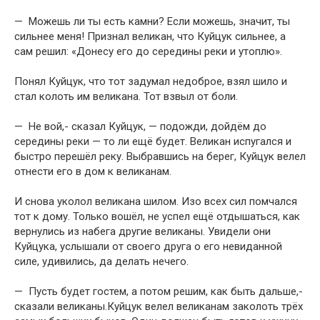
— Можешь ли ты есть камни? Если можешь, значит, ты
сильнее меня! Признал великан, что Куйцук сильнее, а
сам решил: «Донесу его до середины реки и утоплю».
Понял Куйцук, что тот задумал недоброе, взял шило и
стал колоть им великана. Тот взвыл от боли.
— Не вой,- сказал Куйцук, — подожди, дойдём до
середины реки — то ли ещё будет. Великан испугался и
быстро перешёл реку. Выбравшись на берег, Куйцук велел
отнести его в дом к великанам.
И снова уколол великана шилом. Изо всех сил помчался
тот к дому. Только вошёл, не успел ещё отдышаться, как
вернулись из набега другие великаны. Увидели они
Куйцука, услышали от своего друга о его неви­данной
силе, удивились, да делать нечего.
— Пусть будет гостем, а потом решим, как быть дальше,-
сказали ве­ликаны.Куйцук велел великанам заколоть трёх