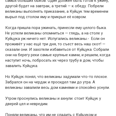
самых больших быков. Один должен быть готов к ужину,
другой будет на завтрак, а третий — к обеду. Побрели
великаны выполнять приказание, а Куйцук тем временем
вырыл под столом яму и прикрыл её ковром.
Когда пришла пора ужинать, принесли ему целого быка.
Не успели великаны опомниться — глядь, а на столе у
Куйцука уж ничего нет. Испу­гались великаны.- Если он
проживёт у нас ещё три дня, то съест весь наш скот! —
ска­зали они. И захотели избавиться от Куйцука. Собрали
они на берегу ре­ки самые крупные камни, и решили, когда
наступит ночь, побросать их через трубу в дом, чтобы
завалить Куйцука.
Но Куйцук понял, что великаны задумали что-то плохое.
Забрался он на чердак и просидел там до утра. А
великаны завалили весь дом камня­ми и спокойно уснули.
Утром проснулись великаны и ахнули: стоит Куйцук у
дверей цел и невредим.
Поняли великаны, что им не сладить с Куйцуком и