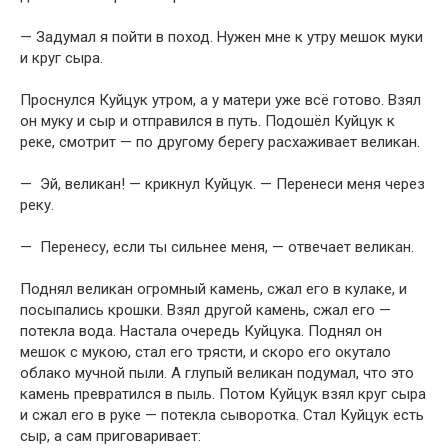
— Задумал я пойти в поход. Нужен мне к утру мешок муки
и круг сыра.
Проснулся Куйцук утром, а у матери уже всё готово. Взял
он муку и сыр и отправился в путь. Подошёл Куйцук к
реке, смотрит — по другому берегу расхаживает великан.
— Эй, великан! — крикнул Куйцук. — Перенеси меня через
реку.
— Перенесу, если ты сильнее меня, — отвечает великан.
Поднял великан огромный камень, сжал его в кулаке, и
посыпались крошки. Взял другой камень, сжал его —
потекла вода. Настала очередь Куйцука. Поднял он
мешок с мукою, стал его трясти, и скоро его окута­ло
облако мучной пыли. А глупый великан подумал, что это
камень пре­вратился в пыль. Потом Куйцук взял круг сыра
и сжал его в руке — потек­ла сыворотка. Стал Куйцук есть
сыр, а сам приговаривает: