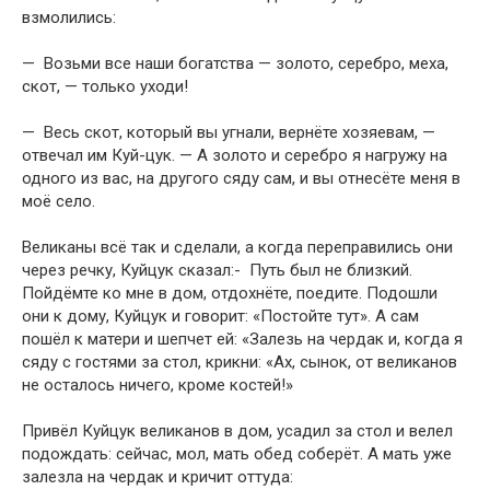
взмолились:
— Возьми все наши богатства — золото, серебро, меха,
скот, — только уходи!
— Весь скот, который вы угнали, вернёте хозяевам, —
отвечал им Куй-цук. — А золото и серебро я нагружу на
одного из вас, на другого сяду сам, и вы отнесёте меня в
моё село.
Великаны всё так и сделали, а когда переправились они
через речку, Куйцук сказал:- Путь был не близкий.
Пойдёмте ко мне в дом, отдохнёте, поедите. Подошли
они к дому, Куйцук и говорит: «Постойте тут». А сам
пошёл к матери и шепчет ей: «Залезь на чердак и, когда я
сяду с гостями за стол, крикни: «Ах, сынок, от великанов
не осталось ничего, кроме костей!»
Привёл Куйцук великанов в дом, усадил за стол и велел
подождать: сейчас, мол, мать обед соберёт. А мать уже
залезла на чердак и кричит оттуда: