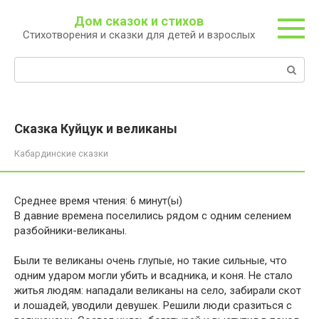
Перейти
Дом сказок и стихов
к
Стихотворения и сказки для детей и взрослых
контенту
Поиск:
Сказка Куйцук и великаны
Кабардинские сказки
Среднее время чтения:
6
минут(ы)
В давние времена поселились рядом с одним селением
разбойники-великаны.
Были те великаны очень глупые, но такие сильные, что
одним ударом могли убить и всадника, и коня. Не стало
житья людям: нападали велика­ны на село, забирали скот
и лошадей, уводили девушек. Решили люди сразиться с