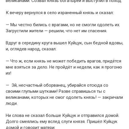
великанами. Созвал князь богатырей и выступил в поход.
К вечеру вернулся в село израненный князь и сказал:
— Мы честно бились с врагами, но не смогли одолеть их.
Загрустили жители — решили, что нет им спасения.
Вдруг в середину круга вышел Куйцук, сын бедной вдовы,
и, оглядев народ, сказал:
— Что ж, если князь не может победить врагов, придётся
мне взяться за дело. Не пройдёт и недели, как я прогоню
их!
— Эй, несчастный оборванец, убирайся отсюда со
своими глупыми шутками! Разве справишься ты с
великанами, которых не смог одолеть князь! — закричали
люди.
Ни слова не сказал больше Куйцук и отправился домой.
Долго смея­лись ему вслед слуги князя. Пришёл Куйцук
домой и говорит матери: