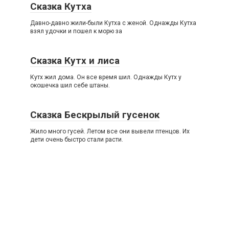
Сказка Кутха
Давно-давно жили-были Кутха с женой. Однажды Кутха
взял удочки и пошел к морю за
Сказка Кутх и лиса
Кутх жил дома. Он все время шил. Однажды Кутх у
окошечка шил себе штаны.
Сказка Бескрылый гусенок
Жило много гусей. Летом все они вывели птенцов. Их
дети очень быстро стали расти.