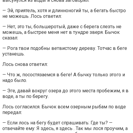
высунулся из воды и снова заговорил:
— Эй, приятель, хотя и длинноногий ты, а бегать быстро
не можешь. Лось ответил:
— Нет, это ты, большеротый, даже с берега слезть не
можешь, а быстрее меня нет в тундре зверя. Бычок
сказал:
— Рога твои подобны ветвистому дереву. Тотчас в беге
устанешь.
Лось снова ответил:
— Что ж, посостязаемся в беге! А бычку только этого и
надо было.
— Эге, давай вокруг озера до этого места пробежим, я в
воде, а ты по берегу.
Лось согласился. Бычок всем озерным рыбам по воде
передал:
— Если лось на бегу будет спрашивать: Где ты? —
отвечайте ему: Я здесь, я здесь . Так мы лося проучим, а