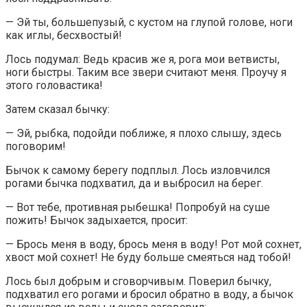
— Эй ты, большепузый, с кустом на глупой голове, ноги
как иглы, бесхвостый!
Лось подумал: Ведь красив же я, рога мои ветвисты,
ноги быстры. Таким все звери считают меня. Проучу я
этого головастика!
Затем сказал бычку:
— Эй, рыбка, подойди поближе, я плохо слышу, здесь
поговорим!
Бычок к самому берегу подплыл. Лось изловчился
рогами бычка подхватил, да и выбросил на берег.
— Вот тебе, противная рыбешка! Попробуй на суше
пожить! Бычок задыхается, просит:
— Брось меня в воду, брось меня в воду! Рот мой сохнет,
хвост мой сохнет! Не буду больше смеяться над тобой!
Лось был добрым и сговорчивым. Поверил бычку,
подхватил его рогами и бросил обратно в воду, а бычок