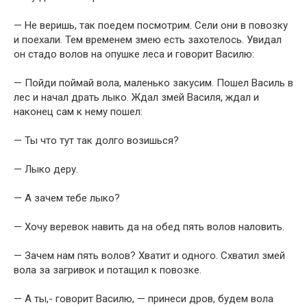
— Не веришь, так поедем посмотрим. Сели они в повозку
и поехали. Тем временем змею есть захотелось. Увидал
он стадо волов на опушке леса и говорит Василю:
— Пойди поймай вола, маленько закусим. Пошел Василь в
лес и начал драть лыко. Ждал змей Василя, ждал и
наконец сам к нему пошел:
— Ты что тут так долго возишься?
— Лыко деру.
— А зачем тебе лыко?
— Хочу веревок навить да на обед пять волов наловить.
— Зачем нам пять волов? Хватит и одного. Схватил змей
вола за загривок и потащил к повозке.
— А ты,- говорит Василю, — принеси дров, будем вола