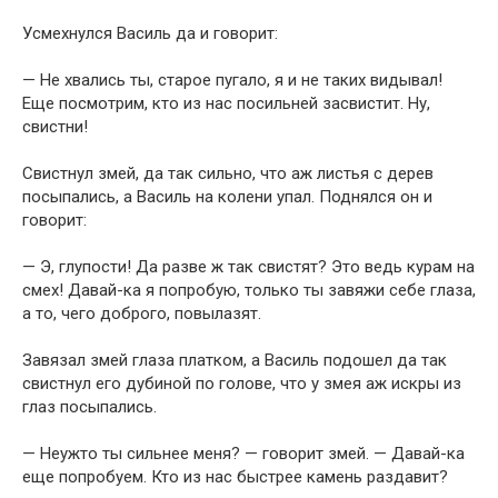
Усмехнулся Василь да и говорит:
— Не хвались ты, старое пугало, я и не таких видывал!
Еще посмотрим, кто из нас посильней засвистит. Ну,
свистни!
Свистнул змей, да так сильно, что аж листья с дерев
посыпались, а Василь на колени упал. Поднялся он и
говорит:
— Э, глупости! Да разве ж так свистят? Это ведь курам на
смех! Давай-ка я попробую, только ты завяжи себе глаза,
а то, чего доброго, повылазят.
Завязал змей глаза платком, а Василь подошел да так
свистнул его дубиной по голове, что у змея аж искры из
глаз посыпались.
— Неужто ты сильнее меня? — говорит змей. — Давай-ка
еще попробуем. Кто из нас быстрее камень раздавит?