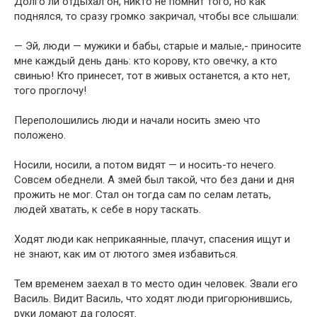
Долго ли отдыхал он, никто не помнит того, но как
поднялся, то сразу громко закричал, чтобы все слышали:
— Эй, люди — мужики и бабы, старые и малые,- приносите
мне каждый день дань: кто корову, кто овечку, а кто
свинью! Кто принесет, тот в живых останется, а кто нет,
того проглочу!
Переполошились люди и начали носить змею что
положено.
Носили, носили, а потом видят — и носить-то нечего.
Совсем обеднели. А змей был такой, что без дани и дня
прожить не мог. Стал он тогда сам по селам летать,
людей хватать, к себе в нору таскать.
Ходят люди как неприкаянные, плачут, спасения ищут и
не знают, как им от лютого змея избавиться.
Тем временем заехал в то место один человек. Звали его
Василь. Видит Василь, что ходят люди пригорюнившись,
руки ломают да голосят.