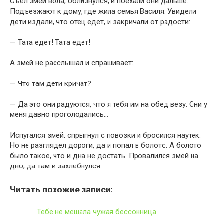
Съел змей вола, облизнулся, и поехали они дальше.
Подъезжают к дому, где жила семья Василя. Увидели
дети издали, что отец едет, и закричали от радости:
— Тата едет! Тата едет!
А змей не расслышал и спрашивает:
— Что там дети кричат?
— Да это они радуются, что я тебя им на обед везу. Они у
меня давно проголодались…
Испугался змей, спрыгнул с повозки и бросился наутек.
Но не разглядел дороги, да и попал в болото. А болото
было такое, что и дна не достать. Провалился змей на
дно, да там и захлебнулся.
Читать похожие записи:
Тебе не мешала чужая бессонница