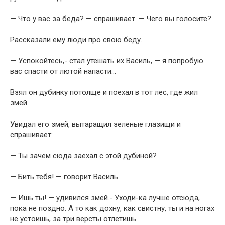
— Что у вас за беда? — спрашивает. — Чего вы голосите?
Рассказали ему люди про свою беду.
— Успокойтесь,- стал утешать их Василь, — я попробую
вас спасти от лютой напасти…
Взял он дубинку потолще и поехал в тот лес, где жил
змей.
Увидал его змей, вытаращил зеленые глазищи и
спрашивает:
— Ты зачем сюда заехал с этой дубиной?
— Бить тебя! — говорит Василь.
— Ишь ты! — удивился змей.- Уходи-ка лучше отсюда,
пока не поздно. А то как дохну, как свистну, ты и на ногах
не устоишь, за три версты отлетишь.