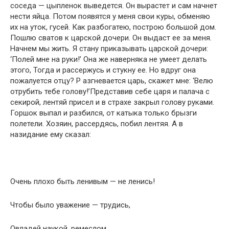
соседа — цыпленок выведется. Он вырастет и сам начнет
нести яйца. Потом появятся у меня свои куры, обменяю
их на уток, гусей. Как разбогатею, построю большой дом.
Пошлю сватов к царской дочери. Он выдаст ее за меня.
Начнем мы жить. Я стану приказывать царской дочери:
‘Полей мне на руки!’ Она же наверняка не умеет делать
этого, Тогда и рассержусь и стукну ее. Но вдруг она
пожалуется отцу? Р азгневается царь, скажет мне: ‘Велю
отрубить тебе голову!’Представив себе царя и палача с
секирой, лентяй присел и в страхе закрыл голову руками.
Горшок выпал и разбился, от катыка только брызги
полетели. Хозяин, рассердясь, побил лентяя. А в
назидание ему сказал:
Очень плохо быть ленивым — не ленись!
Чтобы было уважение — трудись,
Овладей наукой, ремеслом,