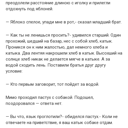
преодолели расстояние длиною с иголку и прилегли
отдохнуть под яблоней.
— Яблоко спелое, упади мне в рот,- сказал младший брат.
— Как ты не ленишься просить?- удивился старший. Один
прохожий, шедший на базар, нес с собой хлеб, катык.
Проникся он к ним жалостью, дал немного хлеба и
катыка. Два лентяя накрошили хлеб в катык. Высохший на
солнце хлеб никак не делается мягче в катыке. А за
водой сходить лень. Поставили братья друг другу
условие:
— Кто первым заговорит, тот пойдет за водой.
Мимо проходил пастух с собакой. Подошел,
поздоровался — ответа нет.
— Вы что, язык проглотили?- обиделся пастух.- Коли не
отвечаете на приветствие, я ваш катык собаке отдам.