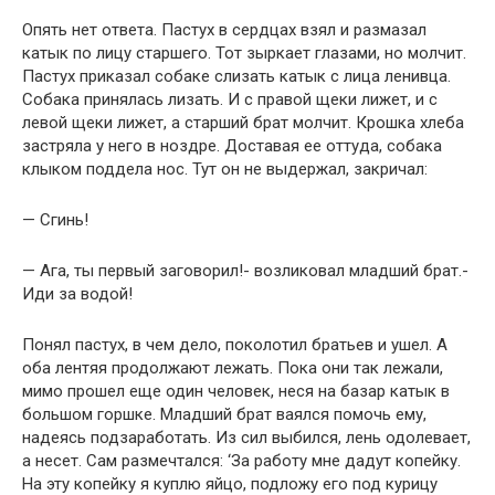
Опять нет ответа. Пастух в сердцах взял и размазал
катык по лицу старшего. Тот зыркает глазами, но молчит.
Пастух приказал собаке слизать катык с лица ленивца.
Собака принялась лизать. И с правой щеки лижет, и с
левой щеки лижет, а старший брат молчит. Крошка хлеба
застряла у него в ноздре. Доставая ее оттуда, собака
клыком поддела нос. Тут он не выдержал, закричал:
— Сгинь!
— Ага, ты первый заговорил!- возликовал младший брат.-
Иди за водой!
Понял пастух, в чем дело, поколотил братьев и ушел. А
оба лентяя продолжают лежать. Пока они так лежали,
мимо прошел еще один человек, неся на базар катык в
большом горшке. Младший брат ваялся помочь ему,
надеясь подзаработать. Из сил выбился, лень одолевает,
а несет. Сам размечтался: ‘За работу мне дадут копейку.
На эту копейку я куплю яйцо, подложу его под курицу