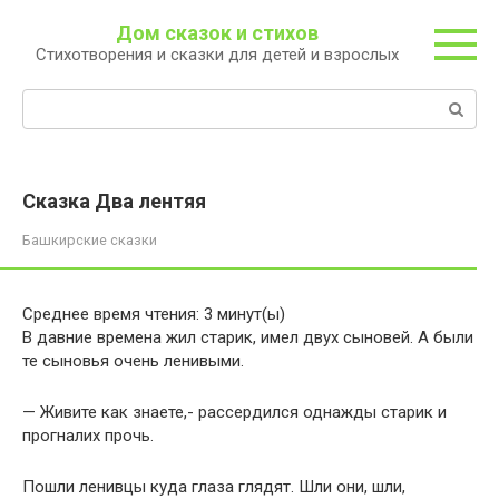
Перейти
Дом сказок и стихов
к
Стихотворения и сказки для детей и взрослых
контенту
Поиск:
Сказка Два лентяя
Башкирские сказки
Среднее время чтения:
3
минут(ы)
В давние времена жил старик, имел двух сыновей. А были
те сыновья очень ленивыми.
— Живите как знаете,- рассердился однажды старик и
прогналих прочь.
Пошли ленивцы куда глаза глядят. Шли они, шли,