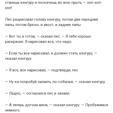
станешь кенгуру и поскачешь во всю прыть — хоп-хоп-
хоп!
Пес разрисовал голову кенгуру, потом две передние
лапы, потом брюхо, и хвост, и задние лапы.
— Вот ты и готов, — сказал пес. — Я тебя хорошо
раскрасил. Я нарисовал все, что надо.
— Если ты все нарисовал, я должен стать кенгуру, —
сказал кенгуру.
— Я все, все нарисовал, — подтверди; пес.
— Ну-ка попробуй залаять по-собачьи, — сказал кенгуру.
— Ладно, — согласился пес и залаял.
— А теперь догони меня, — сказал кенгуру. — Пробежимся
немного.