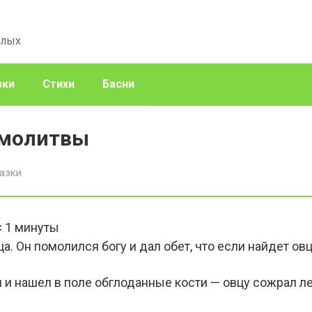
слых
зки
Стихи
Басни
 молитвы
азки
< 1
минуты
а. Он помолился богу и дал обет, что если найдет овц
 и нашел в поле обглоданные кости — овцу сожрал ле