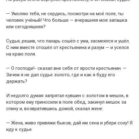
— Умоляю тебя, не сердись, посмотри на моё поле, ты
человек учёный! Что больше — вчерашняя моя запашка
или сегодняшняя?
Судья, решив, что пахарь сошёл с ума, засмеялся и ушёл.
С ним вместе отошёл от крестьянина и разум — и уселся
на краю поля.
— О господи!- сказал вне себя от ярости крестьянин. —
Зачем я не дал судье золото, где и как я буду его
держать?
И недолго думая запрятал кувшин с золотом в мешок, в
котором ему приносили в поле обед, закинул мешок за
спину и, возвратившись домой, сказал жене:
— Жена, живо привяжи быков, дай им сена и убери соху! Я
иду к судье.