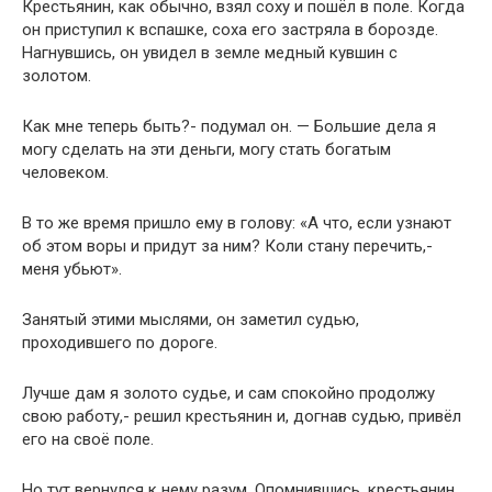
Крестьянин, как обычно, взял соху и пошёл в поле. Когда
он приступил к вспашке, соха его застряла в борозде.
Нагнувшись, он увидел в земле медный кувшин с
золотом.
Как мне теперь быть?- подумал он. — Большие дела я
могу сделать на эти деньги, могу стать богатым
человеком.
В то же время пришло ему в голову: «А что, если узнают
об этом воры и придут за ним? Коли стану перечить,-
меня убьют».
Занятый этими мыслями, он заметил судью,
проходившего по дороге.
Лучше дам я золото судье, и сам спокойно продолжу
свою работу,- решил крестьянин и, догнав судью, привёл
его на своё поле.
Но тут вернулся к нему разум. Опомнившись, крестьянин