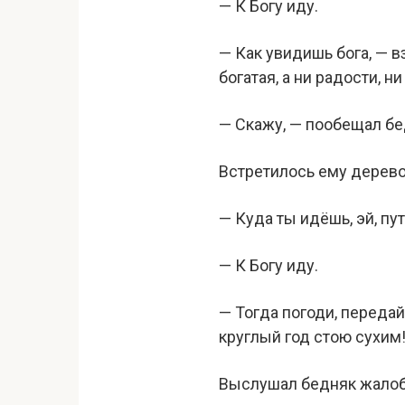
— К Богу иду.
— Как увидишь бога, — 
богатая, а ни радости, н
— Скажу, — пообещал бе
Встретилось ему дерево.
— Куда ты идёшь, эй, пу
— К Богу иду.
— Тогда погоди, передай
круглый год стою сухим
Выслушал бедняк жалобу