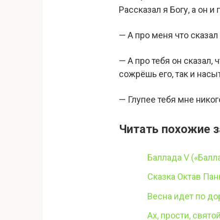
Рассказал я Богу, а он и
— А про меня что сказал
— А про тебя он сказал,
сожрёшь его, так и насы
— Глупее тебя мне никог
Читать похожие з
Баллада V («Бал
Сказка Октав Па
Весна идет по до
Ах, прости, свято