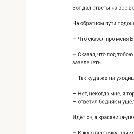
Бог дал ответы на все в
На обратном пути подош
— Что сказал про меня 
— Сказал, что под тобою
зазеленеть.
— Так куда же ты уходиш
— Нет, некогда мне, я т
— ответил бедняк и ушёл
Идёт он, а красавица-де
— Какую весточку для 