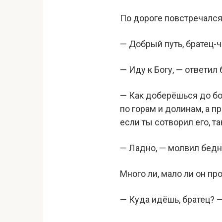
По дороге повстречался
— Добрый путь, братец-
— Иду к Богу, — ответил 
— Как доберёшься до бог
по горам и долинам, а п
если ты сотворил его, т
— Ладно, — молвил бедн
Много ли, мало ли он п
— Куда идёшь, братец? 