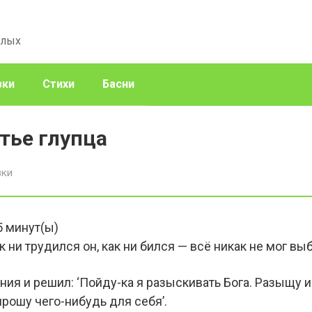
слых
зки
Стихи
Басни
тье глупца
зки
5
минут(ы)
к ни трудился он, как ни бился — всё никак не мог вы
ния и решил: ‘Пойду-ка я разыскивать Бога. Разыщу и
прошу чего-нибудь для себя’.