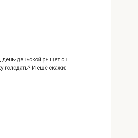
к, день-деньской рыщет он
ку голодать? И ещё скажи: