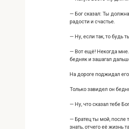
— Бог сказал: Ты должна
радости и счастье.
— Ну, если так, то будь
— Вот ещё! Некогда мне.
бедняк и зашагал дальш
На дороге поджидал его
Только завидел он бедня
— Ну, что сказал тебе Бо
— Братец ты мой, после
знать, отчего её жизнь 