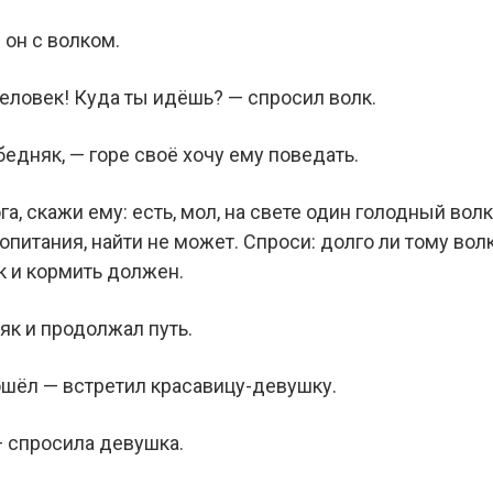
 он с волком.
человек! Куда ты идёшь? — спросил волк.
бедняк, — горе своё хочу ему поведать.
а, скажи ему: есть, мол, на свете один голодный вол
ропитания, найти не может. Спроси: долго ли тому вол
ак и кормить должен.
як и продолжал путь.
рошёл — встретил красавицу-девушку.
— спросила девушка.