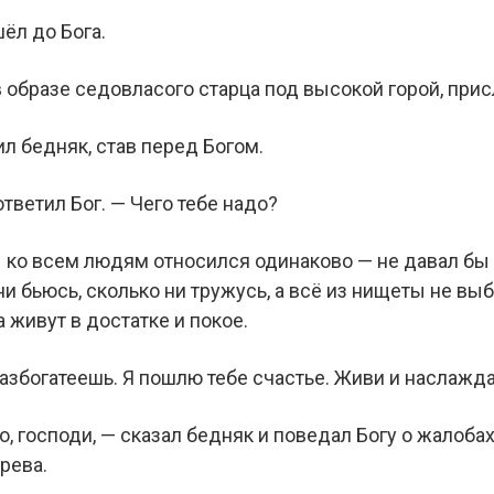
шёл до Бога.
 образе седовласого старца под высокой горой, присл
л бедняк, став перед Богом.
тветил Бог. — Чего тебе надо?
ы ко всем людям относился одинаково — не давал бы
 ни бьюсь, сколько ни тружусь, а всё из нищеты не в
 живут в достатке и покое.
разбогатеешь. Я пошлю тебе счастье. Живи и наслажд
о, господи, — сказал бедняк и поведал Богу о жалоба
рева.