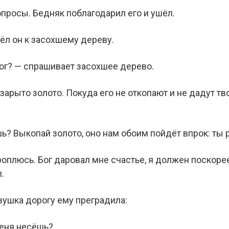
опросы. Бедняк поблагодарил его и ушёл.
ёл он к засохшему дереву.
Бог? — спрашивает засохшее дерево.
 зарыто золото. Покуда его не откопают и не дадут тв
ь? Выкопай золото, оно нам обоим пойдёт впрок: ты р
ороплюсь. Бог даровал мне счастье, я должен поскоре
.
вушка дорогу ему преградила:
меня несёшь?