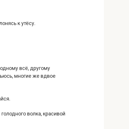
онясь к утёсу.
 одному всё, другому
ыбьюсь, многие же вдвое
айся.
х голодного волка, красивой