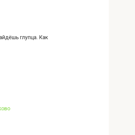
найдёшь глупца. Как
ково