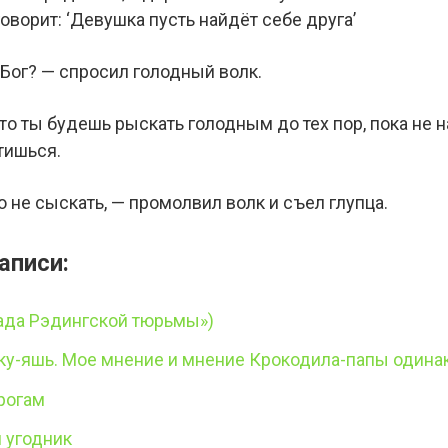
 говорит: ‘Девушка пусть найдёт себе друга’
 Бог? — спросил голодный волк.
 что ты будешь рыскать голодным до тех пор, пока не 
тишься.
о не сыскать, — промолвил волк и съел глупца.
аписи:
лада Рэдингской тюрьмы»)
нку-яшь. Мое мнение и мнение Крокодила-папы одина
рогам
й угодник