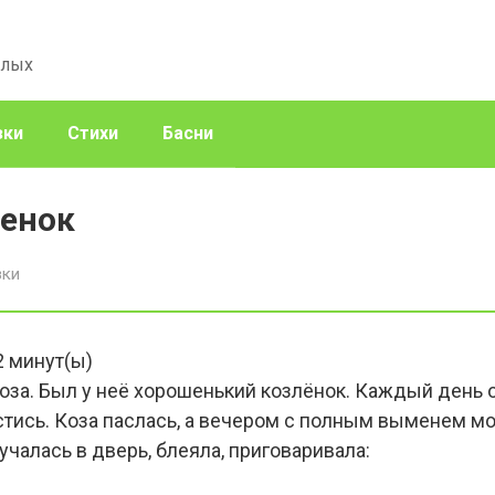
слых
зки
Стихи
Басни
лeнок
зки
2
минут(ы)
оза. Был у неё хорошенький козлёнок. Каждый день 
астись. Коза паслась, а вечером с полным выменем м
чалась в дверь, блеяла, приговаривала: