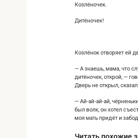
Козлёночек.
Дитёночек!
Козлёнок отворяет ей дв
— А знаешь, мама, что с
дитёночек, открой, — гов
Дверь не открыл, сказал: 
— Ай-ай-ай-ай, чёрненьк
был волк, он хотел съест
моя мать придёт и забод
Читать похожие з