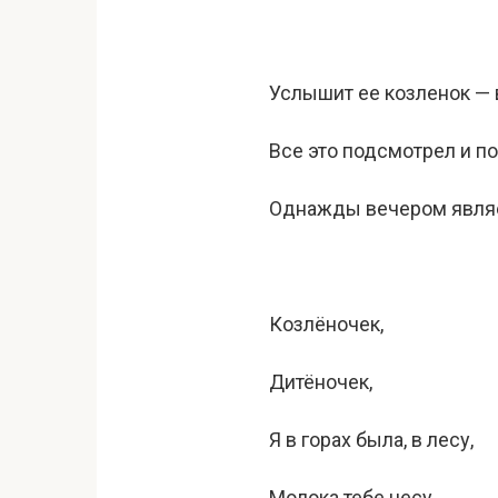
Услышит ее козленок — в
Все это подсмотрел и п
Однажды вечером являет
Козлёночек,
Дитёночек,
Я в горах была, в лесу,
Молока тебе несу.