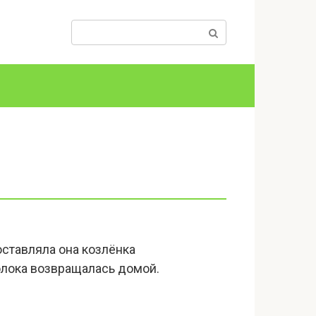
Поиск:
оставляла она козлёнка
олока возвращалась домой.