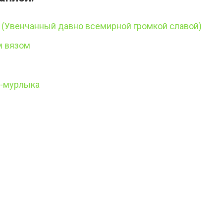
у (Увенчанный давно всемирной громкой славой)
м вязом
т-мурлыка