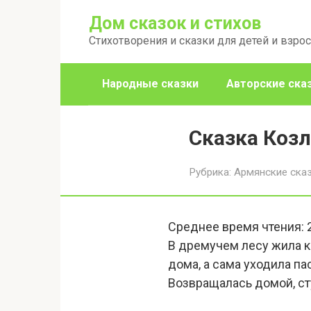
Перейти
Дом сказок и стихов
к
Стихотворения и сказки для детей и взро
контенту
Народные сказки
Авторские ска
Сказка Коз
Рубрика:
Армянские ска
Среднее время чтения:
В дремучем лесу жила к
дома, а сама уходила п
Возвращалась домой, сту