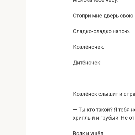
Отопри мне дверь свою
Сладко-сладко напою.
Козлёночек.
Дитёночек!
Козлёнок слышит и спр
— Ты кто такой? Я тебя н
хриплый и грубый. Не от
Волк и ушёл.