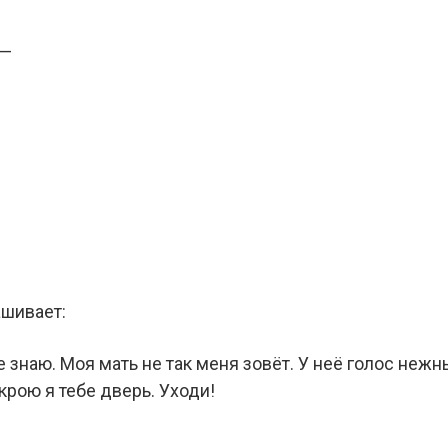
 —
ашивает:
е знаю. Моя мать не так меня зовёт. У неё голос нежны
крою я тебе дверь. Уходи!