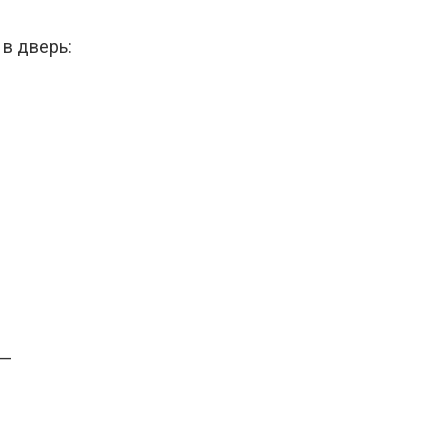
 в дверь:
 —