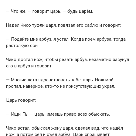
— Что же, — говорит царь, — будь царём.
Надел Чико туфли царя, повязал его саблю и говорит:
— Подайте мне арбуз, я устал. Когда поем арбуза, тогда
растолкую coн.
Чико достал нож, чтобы резать арбуз, незаметно засунул
его в арбуз и говорит:
— Многие лета здравствовать тебе, царь. Нож мой
пропал, наверное, кто-то из присутствующих украл.
Царь говорит:
— Ищи. Ты — царь, имеешь право всех обыскать.
Чико встал, обыскал жену царя, сделал вид, что нашёл
нож, а потом сел и съел арбуз. Царь спрашивает: