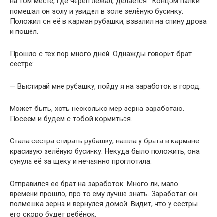
на том месте, где череп лежал, делается’. Концом палки
помешал он золу и увидел в золе зелёную бусинку.
Положил он её в карман рубашки, взвалил на спину дрова
и пошёл.
Прошло с тех пор много дней. Однажды говорит брат
сестре:
— Выстирай мне рубашку, пойду я на заработок в город.
Может быть, хоть несколько мер зерна заработаю.
Посеем и будем с тобой кормиться.
Стала сестра стирать рубашку, нашла у брата в кармане
красивую зелёную бусинку. Некуда было положить, она
сунула её за щеку и нечаянно проглотила.
Отправился её брат на заработок. Много ли, мало
времени прошло, про то ему лучше знать. Заработал он
полмешка зерна и вернулся домой. Видит, что у сестры
его скоро будет ребёнок.