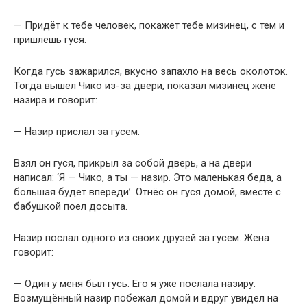
— Придёт к тебе человек, покажет тебе мизинец, с тем и
пришлёшь гуся.
Когда гусь зажарился, вкусно запахло на весь околоток.
Тогда вышел Чико из-за двери, показал мизинец жене
назира и говорит:
— Назир прислал за гусем.
Взял он гуся, прикрыл за собой дверь, а на двери
написал: ‘Я — Чико, а ты — назир. Это маленькая беда, а
большая будет впереди’. Отнёс он гуся домой, вместе с
бабушкой поел досыта.
Назир послал одного из своих друзей за гусем. Жена
говорит:
— Один у меня был гусь. Его я уже послала назиру.
Возмущённый назир побежал домой и вдруг увидел на