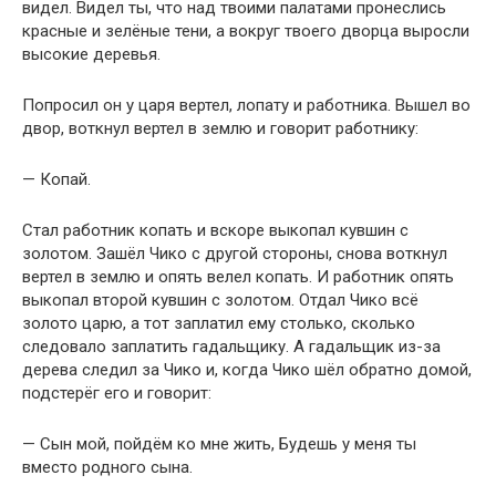
видел. Видел ты, что над твоими палатами пронеслись
красные и зелёные тени, а вокруг твоего дворца выросли
высокие деревья.
Попросил он у царя вертел, лопату и работника. Вышел во
двор, воткнул вертел в землю и говорит работнику:
— Копай.
Стал работник копать и вскоре выкопал кувшин с
золотом. Зашёл Чико с другой стороны, снова воткнул
вертел в землю и опять велел копать. И работник опять
выкопал второй кувшин с золотом. Отдал Чико всё
золото царю, а тот заплатил ему столько, сколько
следовало заплатить гадальщику. А гадальщик из-за
дерева следил за Чико и, когда Чико шёл обратно домой,
подстерёг его и говорит:
— Сын мой, пойдём ко мне жить, Будешь у меня ты
вместо родного сына.