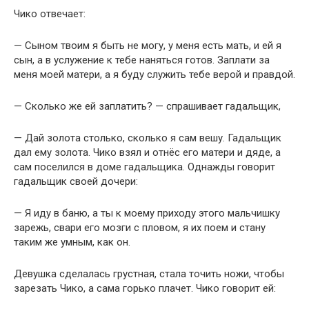
Чико отвечает:
— Сыном твоим я быть не могу, у меня есть мать, и ей я
сын, а в услужение к тебе наняться готов. Заплати за
меня моей матери, а я буду служить тебе верой и правдой.
— Сколько же ей заплатить? — спрашивает гадальщик,
— Дай золота столько, сколько я сам вешу. Гадальщик
дал ему золота. Чико взял и отнёс его матери и дяде, а
сам поселился в доме гадальщика. Однажды говорит
гадальщик своей дочери:
— Я иду в баню, а ты к моему приходу этого мальчишку
зарежь, свари его мозги с пловом, я их поем и стану
таким же умным, как он.
Девушка сделалась грустная, стала точить ножи, чтобы
зарезать Чико, а сама горько плачет. Чико говорит ей: