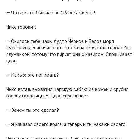
— Что же это был за сон? Расскажи мне!
Чико говорит:
— Снилось тебе царь, будто Чёрное и Белое моря
смешались. А значило это, что жена твоя стала вроде бы
служанкой, потому что пирует она с назиром. Спрашивает
царь:
— Как же это понимать?
Чико встал, выхватил царскую саблю из ножен и срубил
голову гадальщику. Царь спрашивает:
— Зачем ты это сделал?
— Я наказал своего врага, а теперь и ты накажи своего.
Чико снял туфли, отстегнул саблю, отдал всё царю с