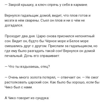
— Закрой крышку, а ключ спрячь у себя в кармане.
Вернулся гадальщик домой, видит, что плов готов и
мозги в нём сварены. Съел он плов и ни о чём не
догадался.
Проходит два дня. Царю снова приснился непонятный
сон. Видит он, будто бы Чёрное море и Белое море
смешались друг с другом. Прислали за гадальщиком, но
где ему было разгадать такой сон! Вернулся он домой
печальный. Дочь его спрашивает:
— Что ты вздыхаешь, отец?
— Очень много золота потерял, — отвечает он. — Не смог
растолковать царский сон. Как было бы хорошо, если бы
Чико был с нами.
А Чико говорит из сундука: