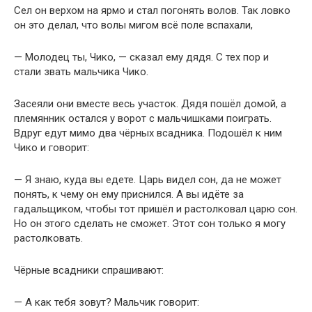
Сел он верхом на ярмо и стал погонять волов. Так ловко
он это делал, что волы мигом всё поле вспахали,
— Молодец ты, Чико, — сказал ему дядя. С тех пор и
стали звать мальчика Чико.
Засеяли они вместе весь участок. Дядя пошёл домой, а
племянник остался у ворот с мальчишками поиграть.
Вдруг едут мимо два чёрных всадника. Подошёл к ним
Чико и говорит:
— Я знаю, куда вы едете. Царь видел сон, да не может
понять, к чему он ему приснился. А вы идёте за
гадальщиком, чтобы тот пришёл и растолковал царю сон.
Но он этого сделать не сможет. Этот сон только я могу
растолковать.
Чёрные всадники спрашивают:
— А как тебя зовут? Мальчик говорит: