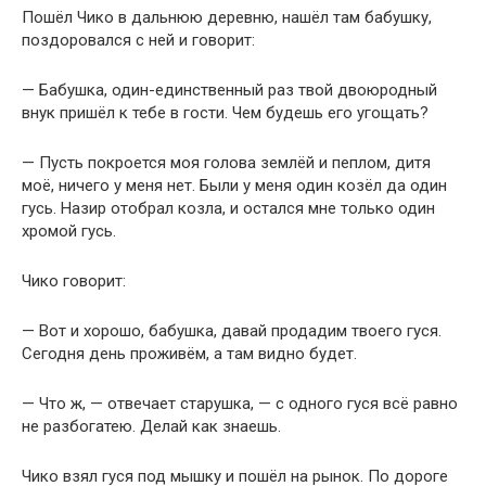
Пошёл Чико в дальнюю деревню, нашёл там бабушку,
поздоровался с ней и говорит:
— Бабушка, один-единственный раз твой двоюродный
внук пришёл к тебе в гости. Чем будешь его угощать?
— Пусть покроется моя голова землёй и пеплом, дитя
моё, ничего у меня нет. Были у меня один козёл да один
гусь. Назир отобрал козла, и остался мне только один
хромой гусь.
Чико говорит:
— Вот и хорошо, бабушка, давай продадим твоего гуся.
Сегодня день проживём, а там видно будет.
— Что ж, — отвечает старушка, — с одного гуся всё равно
не разбогатею. Делай как знаешь.
Чико взял гуся под мышку и пошёл на рынок. По дороге