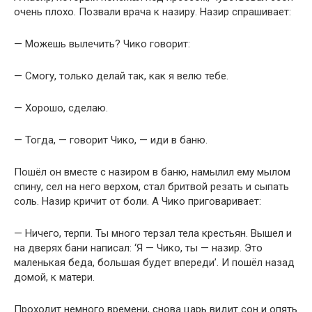
очень плохо. Позвали врача к назиру. Назир спрашивает:
— Можешь вылечить? Чико говорит:
— Смогу, только делай так, как я велю тебе.
— Хорошо, сделаю.
— Тогда, — говорит Чико, — иди в баню.
Пошёл он вместе с назиром в баню, намылил ему мылом
спину, сел на него верхом, стал бритвой резать и сыпать
соль. Назир кричит от боли. А Чико приговаривает:
— Ничего, терпи. Ты много терзал тела крестьян. Вышел и
на дверях бани написал: ‘Я — Чико, ты — назир. Это
маленькая беда, большая будет впереди’. И пошёл назад
домой, к матери.
Проходит немного времени, снова царь видит сон и опять