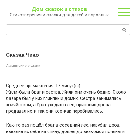
Перейти
Дом сказок и стихов
к
Стихотворения и сказки для детей и взрослых
контенту
Поиск:
Сказка Чико
Армянские сказки
Среднее время чтения:
17
минут(ы)
Жили-были брат и сестра. Жили они очень бедно. Около
базара был у них глиняный домик. Сестра занималась
хозяйством, а брат уходил в лес, приносил дрова,
продавал их, и так они кое-как перебивались.
Как-то раз пошёл брат в соседний лес, нарубил дров,
взвалил их себе на спину, дошёл до знакомой поляны и