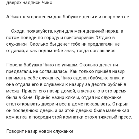
дверях надпись Чико.
А Чико тем временем дал бабушке деньги и попросил её:
— Сходи, пожалуйста, купи для меня девичий наряд, а
потом поведи по городу и приговаривай: ‘Отдаю в
служанки’. Сколько бы денег тебе ни предлагали, не
отдавай, а как подам тебе знак, тогда соглашайся.
Повела бабушка Чико по улицам. Сколько денег ни
предлагали, не соглашалась. Как только пришёл назир
нанимать себе служанку, Чико сделал бабушке знак, и
она отдала его в служанки к назиру за десять рублей в
месяц. Привёл его назир домой, а жена его в это время
была в бане. Принёс назир ключи, отдал их служанке,
стал открывать двери и всё в доме показывать. Открыл
он последнюю дверь, а за этой дверью была маленькая
комнатка, а посреди этой комнатки стоял тяжёлый пресс.
Говорит назир новой служанке: