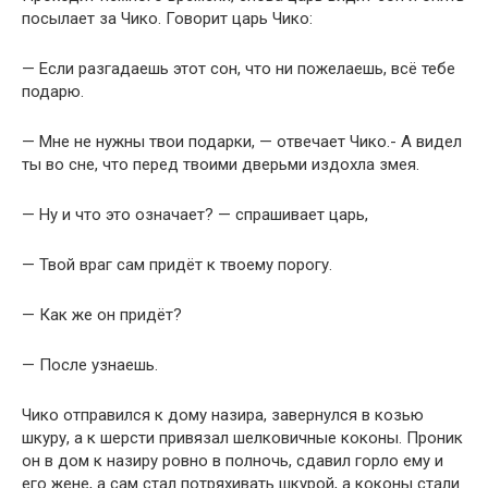
посылает за Чико. Говорит царь Чико:
— Если разгадаешь этот сон, что ни пожелаешь, всё тебе
подарю.
— Мне не нужны твои подарки, — отвечает Чико.- А видел
ты во сне, что перед твоими дверьми издохла змея.
— Ну и что это означает? — спрашивает царь,
— Твой враг сам придёт к твоему порогу.
— Как же он придёт?
— После узнаешь.
Чико отправился к дому назира, завернулся в козью
шкуру, а к шерсти привязал шелковичные коконы. Проник
он в дом к назиру ровно в полночь, сдавил горло ему и
его жене, а сам стал потряхивать шкурой, а коконы стали