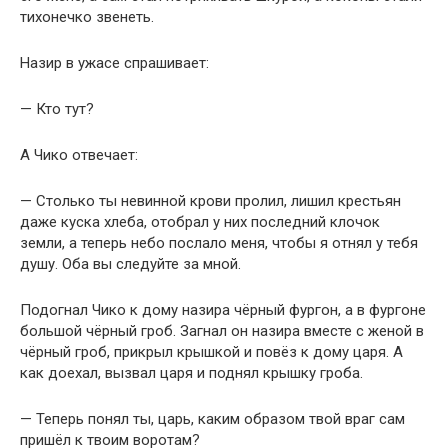
тихонечко звенеть.
Назир в ужасе спрашивает:
— Кто тут?
А Чико отвечает:
— Столько ты невинной крови пролил, лишил крестьян
даже куска хлеба, отобрал у них последний клочок
земли, а теперь небо послало меня, чтобы я отнял у тебя
душу. Оба вы следуйте за мной.
Подогнал Чико к дому назира чёрный фургон, а в фургоне
большой чёрный гроб. Загнал он назира вместе с женой в
чёрный гроб, прикрыл крышкой и повёз к дому царя. А
как доехал, вызвал царя и поднял крышку гроба.
— Теперь понял ты, царь, каким образом твой враг сам
пришёл к твоим воротам?