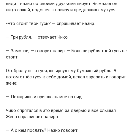
видит: назир со своими друзьями пирует. Вымазал он
лицо сажей, подошёл к назиру и предложил ему гуся.
-Что стоит твой гусь? — спрашивает назир.
— Три рубля, — отвечает Чико.
— Замолчи, — говорит назир. — Больше рубля твой гусь не
стоит.
Отобрал у него гуся, швырнул ему бумажный рубль. А
потом отнёс гуся к себе домой, велел зарезать и говорит
жене:
— Пожаришь и пришлёшь мне на пир,
Чико спрятался в это время за дверью и всё слышал.
Жена спрашивает назира:
— А с кем послать? Назир говорит: