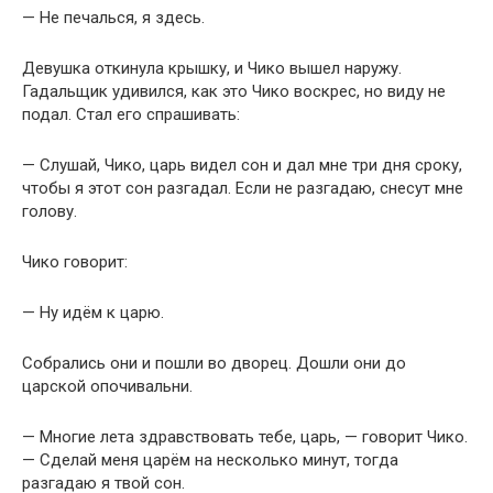
— Не печалься, я здесь.
Девушка откинула крышку, и Чико вышел наружу.
Гадальщик удивился, как это Чико воскрес, но виду не
подал. Стал его спрашивать:
— Слушай, Чико, царь видел сон и дал мне три дня сроку,
чтобы я этот сон разгадал. Если не разгадаю, снесут мне
голову.
Чико говорит:
— Ну идём к царю.
Собрались они и пошли во дворец. Дошли они до
царской опочивальни.
— Многие лета здравствовать тебе, царь, — говорит Чико.
— Сделай меня царём на несколько минут, тогда
разгадаю я твой сон.