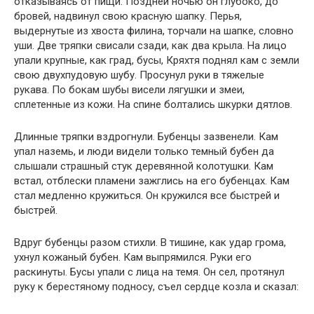
отказываясь от пищи. Поздней ночью он глубоко, до
бровей, надвинул свою красную шапку. Перья,
выдернутые из хвоста филина, торчали на шапке, словно
уши. Две тряпки свисали сзади, как два крыла. На лицо
упали крупные, как град, бусы, Кряхтя поднял кам с земли
свою двухпудовую шубу. Просунул руки в тяжелые
рукава. По бокам шубы висели лягушки и змеи,
сплетенные из кожи. На спине болтались шкурки дятлов.
Длинные тряпки вздрогнули. Бубенцы зазвенели. Кам
упал наземь, и люди видели только темный бубен да
слышали страшный стук деревянной колотушки. Кам
встал, отблески пламени зажглись на его бубенцах. Кам
стал медленно кружиться. Он кружился все быстрей и
быстрей.
Вдруг бубенцы разом стихли. В тишине, как удар грома,
ухнул кожаный бубен. Кам выпрямился. Руки его
раскинуты. Бусы упали с лица на темя. Он сел, протянул
руку к берестяному подносу, съел сердце козла и сказал: