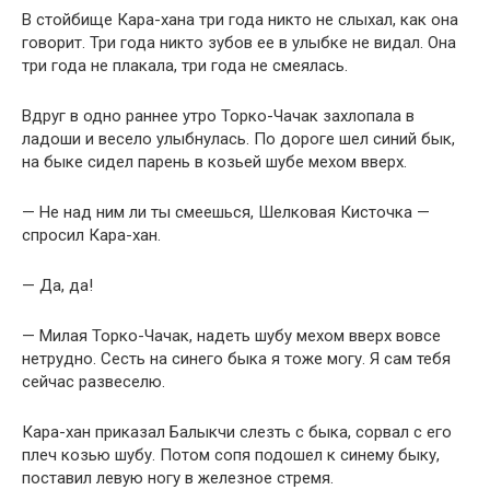
В стойбище Кара-хана три года никто не слыхал, как она
говорит. Три года никто зубов ее в улыбке не видал. Она
три года не плакала, три года не смеялась.
Вдруг в одно раннее утро Торко-Чачак захлопала в
ладоши и весело улыбнулась. По дороге шел синий бык,
на быке сидел парень в козьей шубе мехом вверх.
— Не над ним ли ты смеешься, Шелковая Кисточка —
спросил Кара-хан.
— Да, да!
— Милая Торко-Чачак, надеть шубу мехом вверх вовсе
нетрудно. Сесть на синего быка я тоже могу. Я сам тебя
сейчас развеселю.
Кара-хан приказал Балыкчи слезть с быка, сорвал с его
плеч козью шубу. Потом сопя подошел к синему быку,
поставил левую ногу в железное стремя.