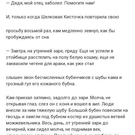
— Дядя, мой отец заболел. Помогите нам!
И, только когда Шелковая Кисточка повторила свою
просьбу восьмой раз, кам медленно зевнул, как бы
пробуждаясь от сна.
— Завтра, на утренней заре, приду. Еще не успели в
стойбище расстелить на полу белую кошму, еще не
заквасили чегеня для араки, как уже стал
слышен звон бесчисленных бубенчиков с шубы кама и
грозный гул его кожаного бубна.
Кам приехал затемно, задолго до зари. Молча, не
открывая глаз, слез он с коня и вошел в аил. Люди
внесли за ним тяжелую шубу. Большой бубен повесили на
гвоздь и зажгли под бубном костер из душистых ветвей
можжевельника. Весь день, от утренней зари до
вечерней, кам сидел молча, не поднимая век,