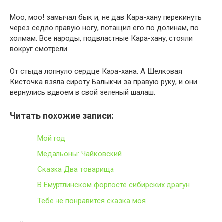
Моо, моо! замычал бык и, не дав Кара-хану перекинуть
через седло правую ногу, потащил его по долинам, по
холмам. Все народы, подвластные Кара-хану, стояли
вокруг смотрели.
От стыда лопнуло сердце Кара-хана. А Шелковая
Кисточка взяла сироту Балыкчи за правую руку, и они
вернулись вдвоем в свой зеленый шалаш.
Читать похожие записи:
Мой год
Медальоны: Чайковский
Сказка Два товарища
В Емуртлинском форпосте сибирских драгун
Тебе не понравится сказка моя