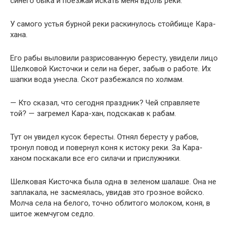
синего быка и поезжай искать меня вдоль реки.
У самого устья бурной реки раскинулось стойбище Кара-
хана.
Его рабы выловили разрисованную бересту, увидели лицо
Шелковой Кисточки и сели на берег, забыв о работе. Их
шапки вода унесла. Скот разбежался по холмам.
— Кто сказал, что сегодня праздник? Чей справляете
той? — загремел Кара-хан, подскакав к рабам.
Тут он увидел кусок бересты. Отнял бересту у рабов,
тронул повод и повернул коня к истоку реки. За Кара-
ханом поскакали все его силачи и прислужники.
Шелковая Кисточка была одна в зеленом шалаше. Она не
заплакала, не засмеялась, увидав это грозное войско.
Молча села на белого, точно облитого молоком, коня, в
шитое жемчугом седло.