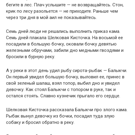
бегите в лес. Плач услышите — не возвращайтесь. Стон,
крик по лесу разольется — не приходите. Раньше чем
через три дня в мой аил не показывайтесь.
Семь дней люди не решались выполнить приказ кама.
Семь дней плакала Шелковая Кисточка. На восьмой ее
посадили в большую бочку, оковали бочку девятью
железными обручами, забили дно медными гвоздями и
бросили в бурную реку.
А у реки в этот день удил рыбу сирота-рыбак — Балыкчи.
Он первый увидел большую бочку, выловил ее, принес в
свой зеленый шалаш, взял топор, выбил дно и увидел
девочку. Как стоял Балыкчи с топором в руке, так и
остался стоять. Славно кузнечик прыгало его сердце.
Шелковая Кисточка рассказала Балыкчи про злого кама.
Рыбак вынул девочку из бочки, посадил туда злую
собаку и бросил обратно в реку.