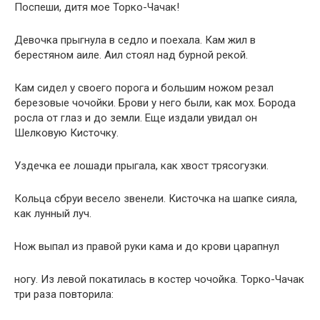
Поспеши, дитя мое Торко-Чачак!
Девочка прыгнула в седло и поехала. Кам жил в
берестяном аиле. Аил стоял над бурной рекой.
Кам сидел у своего порога и большим ножом резал
березовые чочойки. Брови у него были, как мох. Борода
росла от глаз и до земли. Еще издали увидал он
Шелковую Кисточку.
Уздечка ее лошади прыгала, как хвост трясогузки.
Кольца сбруи весело звенели. Кисточка на шапке сияла,
как лунный луч.
Нож выпал из правой руки кама и до крови царапнул
ногу. Из левой покатилась в костер чочойка. Торко-Чачак
три раза повторила: