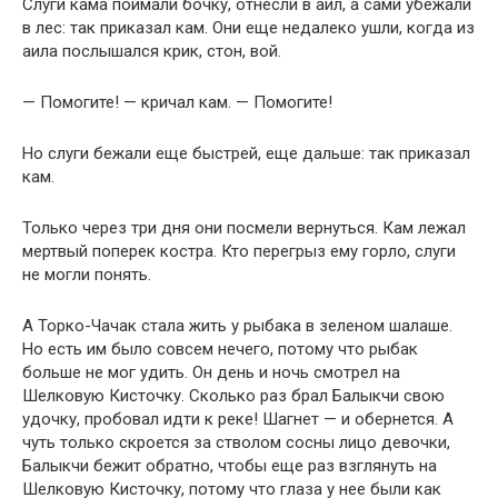
Слуги кама поймали бочку, отнесли в аил, а сами убежали
в лес: так приказал кам. Они еще недалеко ушли, когда из
аила послышался крик, стон, вой.
— Помогите! — кричал кам. — Помогите!
Но слуги бежали еще быстрей, еще дальше: так приказал
кам.
Только через три дня они посмели вернуться. Кам лежал
мертвый поперек костра. Кто перегрыз ему горло, слуги
не могли понять.
А Торко-Чачак стала жить у рыбака в зеленом шалаше.
Но есть им было совсем нечего, потому что рыбак
больше не мог удить. Он день и ночь смотрел на
Шелковую Кисточку. Сколько раз брал Балыкчи свою
удочку, пробовал идти к реке! Шагнет — и обернется. А
чуть только скроется за стволом сосны лицо девочки,
Балыкчи бежит обратно, чтобы еще раз взглянуть на
Шелковую Кисточку, потому что глаза у нее были как