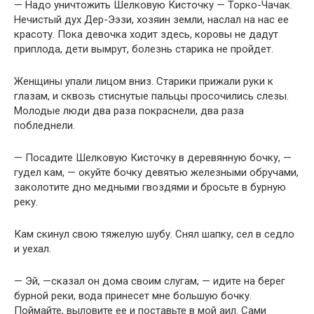
— Надо уничтожить Шелковую Кисточку — Торко-Чачак.
Нечистый дух Дер-Ээзи, хозяин земли, наслал на нас ее
красоту. Пока девочка ходит здесь, коровы не дадут
приплода, дети вымрут, болезнь старика не пройдет.
Женщины упали лицом вниз. Старики прижали руки к
глазам, и сквозь стиснутые пальцы просочились слезы.
Молодые люди два раза покраснели, два раза
побледнели.
— Посадите Шелковую Кисточку в деревянную бочку, —
гудел кам, — окуйте бочку девятью железными обручами,
заколотите дно медными гвоздями и бросьте в бурную
реку.
Кам скинул свою тяжелую шубу. Снял шапку, сел в седло
и уехал.
— Эй, —сказал он дома своим слугам, — идите на берег
бурной реки, вода принесет мне большую бочку.
Поймайте, выловите ее и поставьте в мой аил. Сами