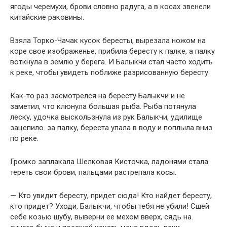
ягоды черемухи, брови словно радуга, а в косах звенели
китайские раковины.
Взяла Торко-Чачак кусок бересты, вырезала ножом на
коре свое изображенье, прибила бересту к палке, а палку
воткнула в землю у берега. И Балыкчи стал часто ходить
к реке, чтобы увидеть поближе разрисованную бересту.
Как-то раз засмотрелся на бересту Балыкчи и не
заметил, что клюнула большая рыба. Рыба потянула
леску, удочка выскользнула из рук Балыкчи, удилище
зацепило. за палку, береста упала в воду и поплыла вниз
по реке.
Громко заплакала Шелковая Кисточка, ладонями стала
тереть свои брови, пальцами растрепала косы.
— Кто увидит бересту, придет сюда! Кто найдет бересту,
кто придет? Уходи, Балыкчи, чтобы тебя не убили! Сшей
себе козью шубу, выверни ее мехом вверх, сядь на.