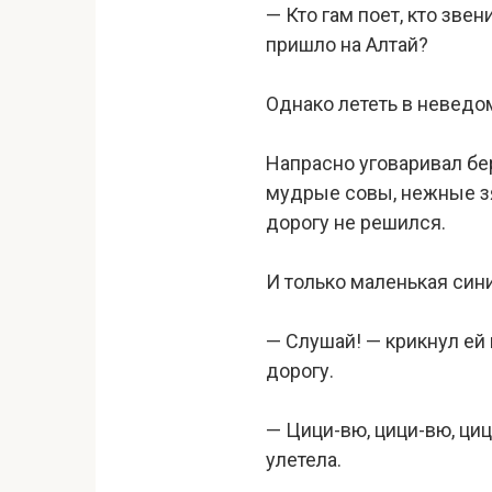
— Кто гам поет, кто звен
пришло на Алтай?
Однако лететь в невед
Напрасно уговаривал бер
мудрые совы, нежные зя
дорогу не решился.
И только маленькая син
— Слушай! — крикнул ей
дорогу.
— Цици-вю, цици-вю, циц
улетела.