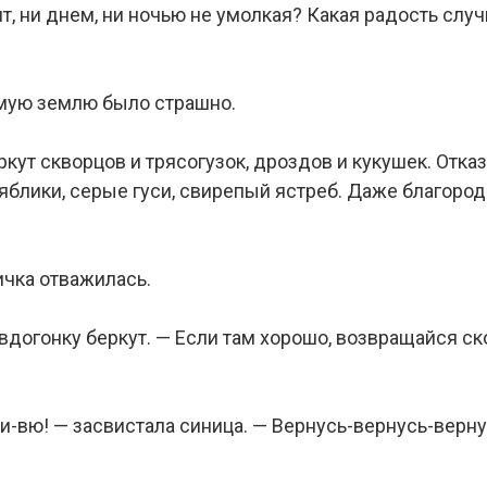
ит, ни днем, ни ночью не умолкая? Какая радость случ
омую землю было страшно.
кут скворцов и трясогузок, дроздов и кукушек. Отка
блики, серые гуси, свирепый ястреб. Даже благород
ичка отважилась.
 вдогонку беркут. — Если там хорошо, возвращайся с
и-вю! — засвистала синица. — Вернусь-вернусь-верну