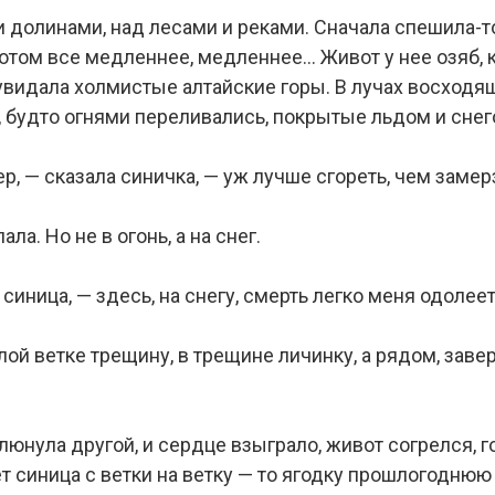
и долинами, над лесами и реками. Сначала спешила-т
отом все медленнее, медленнее… Живот у нее озяб, 
увидала холмистые алтайские горы. В лучах восходя
, будто огнями переливались, покрытые льдом и сне
ер, — сказала синичка, — уж лучше сгореть, чем заме
ла. Но не в огонь, а на снег.
синица, — здесь, на снегу, смерть легко меня одолее
лой ветке трещину, в трещине личинку, а рядом, завер
люнула другой, и сердце взыграло, живот согрелся, г
 синица с ветки на ветку — то ягодку прошлогоднюю 