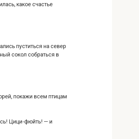
илась, какое счастье
зались пуститься на север
ный сокол собраться в
корей, покажи всем птицам
сь! Цици-фюйть! — и