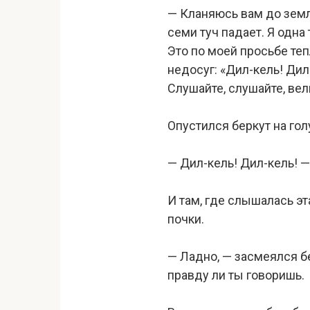
— Кланяюсь вам до земли
семи туч падает. Я одна 
Это по моей просьбе теп
недосуг: «Дил-кель! Дил
Слушайте, слушайте, вел
Опустился беркут на го
— Дил-кель! Дил-кель! —
И там, где слышалась эт
почки.
— Ладно, — засмеялся бе
правду ли ты говоришь.