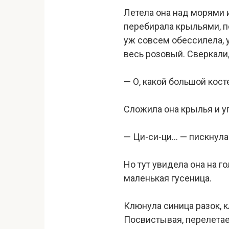
Летела она над морями 
перебирала крыльями, п
уж совсем обессилела, 
весь розовый. Сверкали
— О, какой большой кост
Сложила она крылья и упа
— Ци-си-ци… — пискнула 
Но тут увидела она на го
маленькая гусеница.
Клюнула синица разок, к
Посвистывая, перелетает