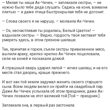
— Милая ты наша Ак-Чечек, — заплакали сестры, — не
нужно было тебе деда слушать. Садись на коня, взмахни
плетью — и даже птица быстрокрылая тебя не догонит.
— Слова своего я не нарушу, — молвила Ак-Чечек.
— Ох, несчастливая ты родилась, Белый Цветок! —
вздыхали сестры. — Видно, гордость твоя заставит тебя
умереть здесь, в этом грязном шалаше.
Так, причитая и горюя, съели сестры привезенное мясо,
выпили араку, крепко-крепко Ак-Чечек поцеловали,
сели на коней и поскакали домой.
А страшный зверь ударил лапой — исчез шалаш, и на его
месте стал дворец, краше прежнего.
И вот хан той земли задумал женить своего старшего
сына. Всем людям велел он прийти на свадебный пир.
Даже Ак-Чечек услыхала об этом празднике, даже Ак-
Чечек позвали на этот великий той [Той — праздник.].
Заплакала она, в первый раз застонала: