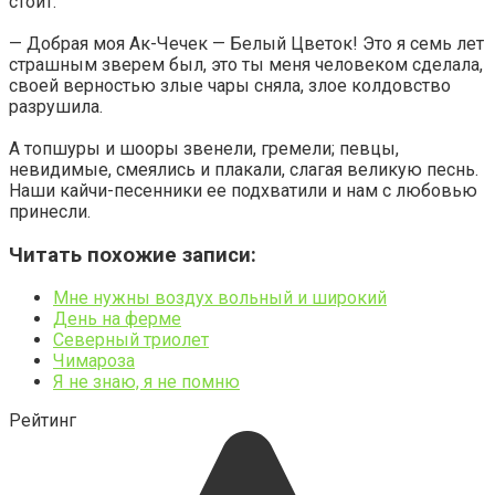
стоит.
— Добрая моя Ак-Чечек — Белый Цветок! Это я семь лет
страшным зверем был, это ты меня человеком сделала,
своей верностью злые чары сняла, злое колдовство
разрушила.
А топшуры и шооры звенели, гремели; певцы,
невидимые, смеялись и плакали, слагая великую песнь.
Наши кайчи-песенники ее подхватили и нам с любовью
принесли.
Читать похожие записи:
Мне нужны воздух вольный и широкий
День на ферме
Северный триолет
Чимароза
Я не знаю, я не помню
Рейтинг