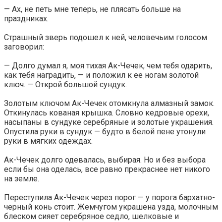
— Ах, не петь мне теперь, не плясать больше на
праздниках.
Страшный зверь подошел к ней, человечьим голосом
заговорил:
— Долго думал я, моя тихая Ак-Чечек, чем тебя одарить,
как тебя наградить, — и положил к ее ногам золотой
ключ. — Открой большой сундук.
Золотым ключом Ак-Чечек отомкнула алмазный замок.
Откинулась кованая крышка. Словно кедровые орехи,
насыпаны в сундуке серебряные и золотые украшения.
Опустила руки в сундук — будто в белой пене утонули
руки в мягких одеждах.
Ак-Чечек долго одевалась, выбирая. Но и без выбора
если бы она оделась, все равно прекраснее нет никого
на земле.
Переступила Ак-Чечек через порог — у порога бархатно-
черный конь стоит. Жемчугом украшена узда, молочным
блеском сияет серебряное седло, шелковые и