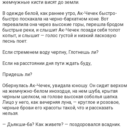
жемчужные кисти висят до земли.
В одежде белой, как раннее утро, Ак-Чечек быстро-
быстро поскакала на черно-бархатном коне. Вот
перевалила она через высокие горы, перешла бродом
быстрые реки, и слышит Ак-Чечек позади себя топот
копыт, и слышит — голос густой и низкий ласковую
песнь поет:
Если стременем воду черпну, Глотнешь ли?
Если на расстоянии дня пути ждать буду,
Придешь ли?
Обернулась Ак-Чечек, увидала юношу. Он сидит верхом
на жемчужно-белом иноходце, на нем шуба, крытая
черным шелком, на голове высокая соболья шапка.
Лицо у него, как вечерняя луна, — круглое и розовое,
черные брови его красоты такой, что и рассказать
нельзя.
— Дьякши-ба? Как живете? — поздоровался всадник.