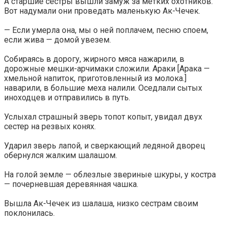
А старшие сестры вышли замуж за метких охотников.
Вот надумали они проведать маленькую Ак-Чечек.
— Если умерла она, мы о ней поплачем, песню споем,
если жива — домой увезем.
Собираясь в дорогу, жирного мяса нажарили, в
дорожные мешки-арчимаки сложили. Араки [Арака —
хмельной напиток, приготовленный из молока.]
наварили, в большие меха налили. Оседлали сытых
иноходцев и отправились в путь.
Услыхал страшный зверь топот копыт, увидал двух
сестер на резвых конях.
Ударил зверь лапой, и сверкающий ледяной дворец
обернулся жалким шалашом.
На голой земле — облезлые звериные шкуры, у костра
— почерневшая деревянная чашка.
Вышла Ак-Чечек из шалаша, низко сестрам своим
поклонилась.