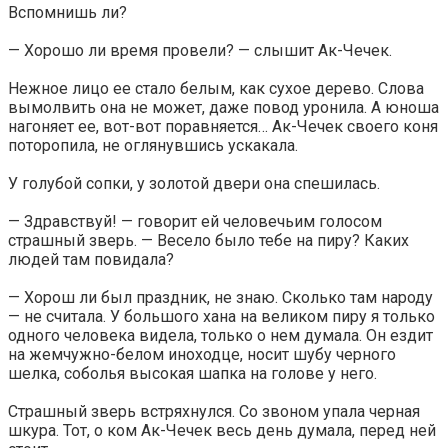
Вспомнишь ли?
— Хорошо ли время провели? — слышит Ак-Чечек.
Нежное лицо ее стало белым, как сухое дерево. Слова
вымолвить она не может, даже повод уронила. А юноша
нагоняет ее, вот-вот поравняется… Ак-Чечек своего коня
поторопила, не оглянувшись ускакала.
У голубой сопки, у золотой двери она спешилась.
— Здравствуй! — говорит ей человечьим голосом
страшный зверь. — Весело было тебе на пиру? Каких
людей там повидала?
— Хорош ли был праздник, не знаю. Сколько там народу
— не считала. У большого хана на великом пиру я только
одного человека видела, только о нем думала. Он ездит
на жемчужно-белом иноходце, носит шубу черного
шелка, соболья высокая шапка на голове у него.
Страшный зверь встряхнулся. Со звоном упала черная
шкура. Тот, о ком Ак-Чечек весь день думала, перед ней