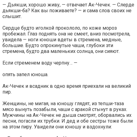
— Дьякши, хорошо живу, — отвечает Ак-Чечек. — Слерде
дьякши-ба? Как вы поживаете? — и сама слов своих не
слышит.
Сердце будто иголкой прокололо, по коже мороз
пробежал. Глаз поднять она не смеет, вниз посмотрела,
увидела — ноги юноши вдеты в стремена, медные,
большие. Будто опрокинутые чаши, глубоки эти
стремена, будто два маленьких солнца, они сияют.
Если стременем воду черпну… —
опять запел юноша.
Ак-Чечек и всадник в одно время приехали на великий
пир.
Женщины, не мигая, на юношу глядят, из тепши-таза
мясо вынуть позабыли, чаши с аракой стынут в руках.
Мужчины на Ак-Чечек не дыша смотрят, оборвались их
песни, погасли их трубки. И дед и обе сестры тоже были
на этом пиру. Увидели они юношу и вздохнули: