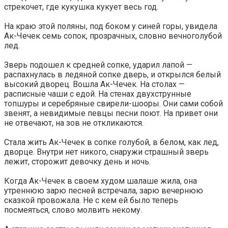
стрекочет, где кукушка кукует весь год.
На краю этой поляны, под боком у синей горы, увидела
Ак-Чечек семь сопок, прозрачных, словно вечноголубой
лед.
Зверь подошел к средней сопке, ударил лапой —
распахнулась в ледяной сопке дверь, и открылся белый
высокий дворец. Вошла Ак-Чечек. На столах —
расписные чаши с едой. На стенах двухструнные
топшуры и серебряные свирели-шооры. Они сами собой
звенят, а невидимые певцы песни поют. На привет они
не отвечают, на зов не откликаются.
Стала жить Ак-Чечек в сопке голубой, в белом, как лед,
дворце. Внутри нет никого, снаружи страшный зверь
лежит, сторожит девочку день и ночь.
Когда Ак-Чечек в своем худом шалаше жила, она
утреннюю зарю песней встречала, зарю вечернюю
сказкой провожала. Не с кем ей было теперь
посмеяться, слово молвить некому.