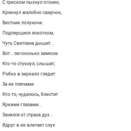
С треском пыхнул огонек,
Крикнул жалобно сверчок,
Вестник полуночи.
Подпершися локотком,
Чуть Светлана дышит…
Вот… легохонько замком
Кто-то стукнул, слышит;
Робко в зеркало глядит:
За ее плечами
Кто-то, чудилось, блестит
Яркими глазами…
Занялся от страха дух…
Вдруг в ее влетает слух