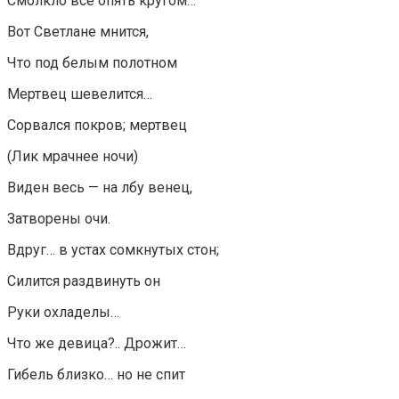
Смолкло все опять кругом…
Вот Светлане мнится,
Что под белым полотном
Мертвец шевелится…
Сорвался покров; мертвец
(Лик мрачнее ночи)
Виден весь — на лбу венец,
Затворены очи.
Вдруг… в устах сомкнутых стон;
Силится раздвинуть он
Руки охладелы…
Что же девица?.. Дрожит…
Гибель близко… но не спит