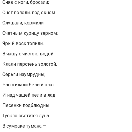
Сняв с ноги, бросали;
Снег пололи; под окном
Слушали; кормили
Счетным курицу зерном;
Ярый воск топили;
В чашу с чистою водой
Клали перстень золотой,
Серьги изумрудны;
Расстилали белый плат
И над чашей пели в лад
Песенки подблюдны.
Тускло светится луна
В сумраке тумана —