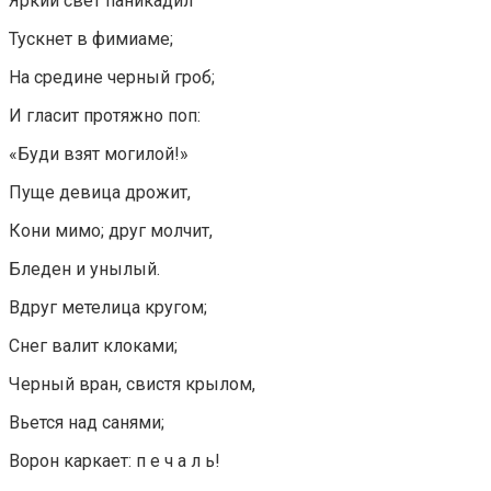
Яркий свет паникадил
Тускнет в фимиаме;
На средине черный гроб;
И гласит протяжно поп:
«Буди взят могилой!»
Пуще девица дрожит,
Кони мимо; друг молчит,
Бледен и унылый.
Вдруг метелица кругом;
Снег валит клоками;
Черный вран, свистя крылом,
Вьется над санями;
Ворон каркает: п е ч а л ь!