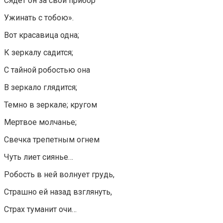
Сядет он за свой прибор
Ужинать с тобою».
Вот красавица одна;
К зеркалу садится;
С тайной робостью она
В зеркало глядится;
Темно в зеркале; кругом
Мертвое молчанье;
Свечка трепетным огнем
Чуть лиет сиянье…
Робость в ней волнует грудь,
Страшно ей назад взглянуть,
Страх туманит очи…