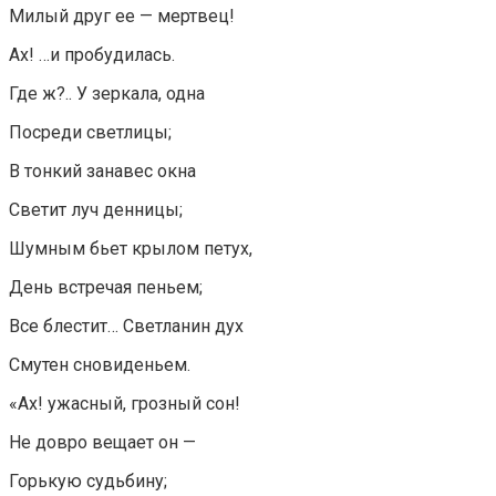
Милый друг ее — мертвец!
Ах! …и пробудилась.
Где ж?.. У зеркала, одна
Посреди светлицы;
В тонкий занавес окна
Светит луч денницы;
Шумным бьет крылом петух,
День встречая пеньем;
Все блестит… Светланин дух
Смутен сновиденьем.
«Ах! ужасный, грозный сон!
Не довро вещает он —
Горькую судьбину;