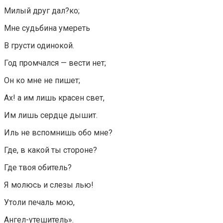
Милый друг дал?ко;
Мне судьбина умереть
В грусти одинокой.
Год промчался — вести нет;
Он ко мне не пишет;
Ах! а им лишь красен свет,
Им лишь сердце дышит.
Иль не вспомнишь обо мне?
Где, в какой ты стороне?
Где твоя обитель?
Я молюсь и слезы лью!
Утоли печаль мою,
Ангел-утешитель».