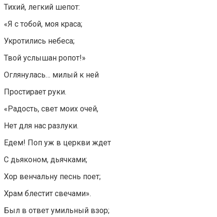
Тихий, легкий шепот:
«Я с тобой, моя краса;
Укротились небеса;
Твой услышан ропот!»
Оглянулась… милый к ней
Простирает руки.
«Радость, свет моих очей,
Нет для нас разлуки.
Едем! Поп уж в церкви ждет
С дьяконом, дьячками;
Хор венчальну песнь поет;
Храм блестит свечами».
Был в ответ умильный взор;