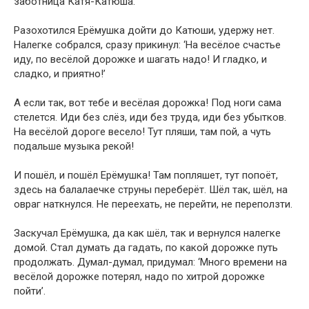
заботница Катя-Катюша.
Разохотился Ерёмушка дойти до Катюши, удержу нет.
Налегке собрался, сразу прикинул: ‘На весёлое счастье
иду, по весёлой дорожке и шагать надо! И гладко, и
сладко, и приятно!’
А если так, вот тебе и весёлая дорожка! Под ноги сама
стелется. Иди без слёз, иди без труда, иди без убытков.
На весёлой дороге весело! Тут пляши, там пой, а чуть
подальше музыка рекой!
И пошёл, и пошёл Ерёмушка! Там попляшет, тут попоёт,
здесь на балалаечке струны переберёт. Шёл так, шёл, на
овраг наткнулся. Не переехать, не перейти, не переползти.
Заскучал Ерёмушка, да как шёл, так и вернулся налегке
домой. Стал думать да гадать, по какой дорожке путь
продолжать. Думал-думал, придумал: ‘Много времени на
весёлой дорожке потерял, надо по хитрой дорожке
пойти’.