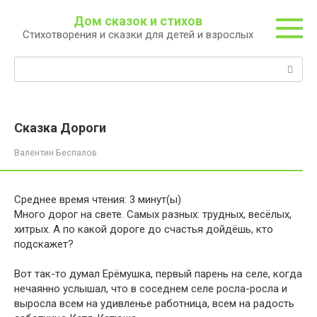
Перейти
Дом сказок и стихов
к
Стихотворения и сказки для детей и взрослых
контенту
Поиск:
Сказка Дороги
Валентин Беспалов
Среднее время чтения:
3
минут(ы)
Много дорог на свете. Самых разных: трудных, весёлых,
хитрых. А по какой дороге до счастья дойдёшь, кто
подскажет?
Вот так-то думал Ерёмушка, первый парень на селе, когда
нечаянно услышал, что в соседнем селе росла-росла и
выросла всем на удивленье работница, всем на радость