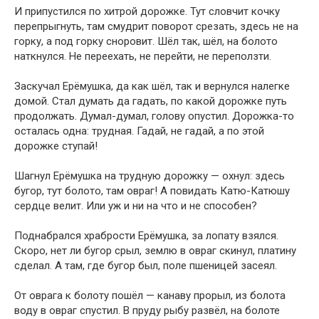
И припустился по хитрой дорожке. Тут словчит кочку
перепрыгнуть, там смудрит поворот срезать, здесь не на
горку, а под горку сноровит. Шёл так, шёл, на болото
наткнулся. Не переехать, не перейти, не переползти.
Заскучал Ерёмушка, да как шёл, так и вернулся налегке
домой. Стал думать да гадать, по какой дорожке путь
продолжать. Думал-думал, голову опустил. Дорожка-то
осталась одна: трудная. Гадай, не гадай, а по этой
дорожке ступай!
Шагнул Ерёмушка на трудную дорожку — охнул: здесь
бугор, тут болото, там овраг! А повидать Катю-Катюшу
сердце велит. Или уж и ни на что и не способен?
Поднабрался храбрости Ерёмушка, за лопату взялся.
Скоро, нет ли бугор срыл, землю в овраг скинул, платину
сделал. А там, где бугор был, поле пшеницей засеял.
От оврага к болоту пошёл — канаву прорыл, из болота
воду в овраг спустил. В пруду рыбу развёл, на болоте