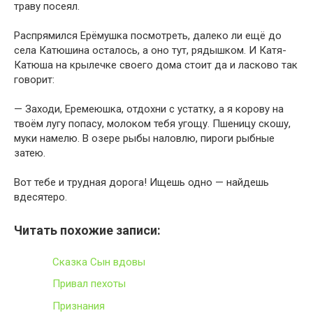
траву посеял.
Распрямился Ерёмушка посмотреть, далеко ли ещё до
села Катюшина осталось, а оно тут, рядышком. И Катя-
Катюша на крылечке своего дома стоит да и ласково так
говорит:
— Заходи, Еремеюшка, отдохни с устатку, а я корову на
твоём лугу попасу, молоком тебя угощу. Пшеницу скошу,
муки намелю. В озере рыбы наловлю, пироги рыбные
затею.
Вот тебе и трудная дорога! Ищешь одно — найдешь
вдесятеро.
Читать похожие записи:
Сказка Сын вдовы
Привал пехоты
Признания