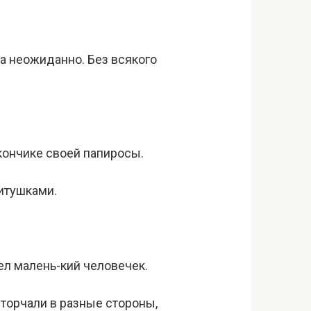
да неожиданно. Без всякого
кончике своей папиросы.
итушками.
ел малень-кий человечек.
 торчали в разные стороны,