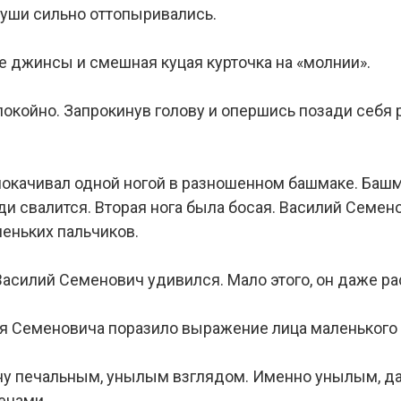
е уши сильно оттопыривались.
е джинсы и смешная куцая курточка на «молнии».
окойно. Запрокинув голову и опершись позади себя р
покачивал одной ногой в разношенном башмаке. Башм
ди свалится. Вторая нога была босая. Василий Семен
леньких пальчиков.
Василий Семенович удивился. Мало этого, он даже ра
я Семеновича поразило выражение лица маленького 
уну печальным, унылым взглядом. Именно унылым, д
ечами.