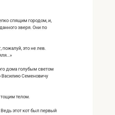
епко спящим городом, и,
данного зверя. Они по
 пожалуй, это не лев.
ояля…»
ого дома голубым светом
что Василию Семеновичу
 тощим телом.
! Ведь этот кот был первый