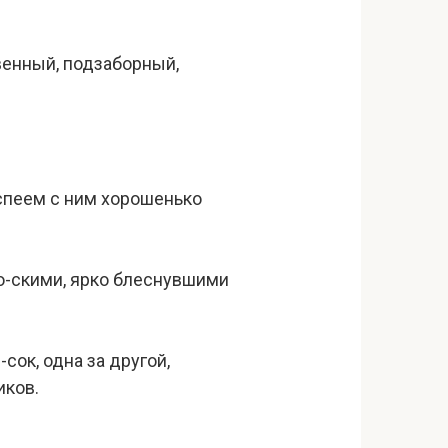
венный, подзаборный,
 успеем с ним хорошенько
о-скими, ярко блеснувшими
сок, одна за другой,
иков.