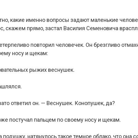
тно, какие именно вопросы задают маленькие челове
ос, скажем прямо, застал Василия Семеновича враспл
нетерпеливо повторил человечек. Он брезгливо отмах
оему носу и щекам:
овательных рыжих веснушек.
ашлялся.
вато ответил он. — Веснушек. Конопушек, да?
же постучал пальцем по своему носу и щекам.
на подушку, натянулось такое темное облако, что она 