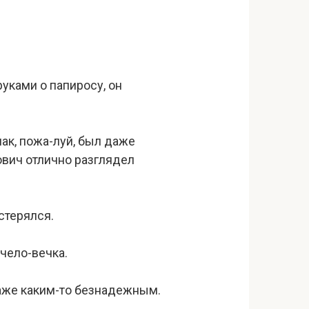
уками о папиросу, он
ак, пожа-луй, был даже
ович отлично разглядел
стерялся.
чело-вечка.
аже каким-то безнадежным.