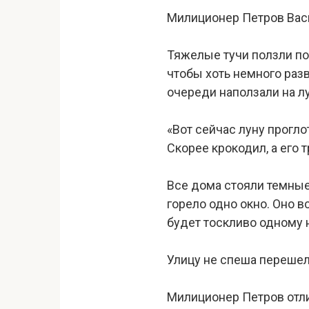
Милиционер Петров Васи
Тяжелые тучи ползли по 
чтобы хоть немного разв
очереди наползали на лу
«Вот сейчас луну прогло
Скорее крокодил, а его
Все дома стояли темные
горело одно окно. Оно в
будет тоскливо одному н
Улицу не спеша перешел
Милиционер Петров отлич