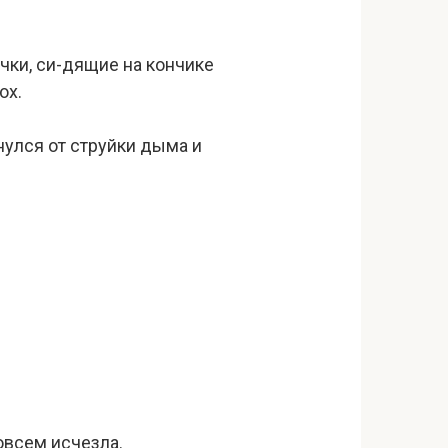
чки, си-дящие на кончике
ох.
нулся от струйки дыма и
совсем исчезла.