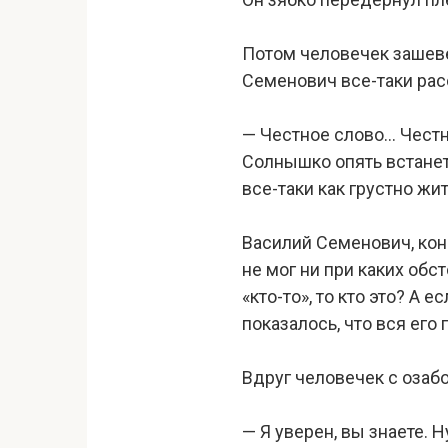
Потом человечек зашеве
Семенович все-таки ра
— Честное слово… Честн
Солнышко опять встанет.
все-таки как грустно жи
Василий Семенович, коне
не мог ни при каких обст
«кто-то», то кто это? А 
показалось, что вся его
Вдруг человечек с оза
— Я уверен, вы знаете. Н