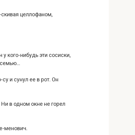
-скивая целлофаном,
 у кого-нибудь эти сосиски,
ю семью…
у и сунул ее в рот. Он
 Ни в одном окне не горел
Се-менович.