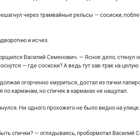
решагнул через трамвайные рельсы — сосиски, побле
.
одворотню и исчез.
орщился Василий Семенович. — Ясное дело, стянул он
оснутся — где сосиски? А ведь тут зав-трак на целу
олжая огорченно хмуриться, достал из пачки папиро-с
 по карманам, но спичек в карманах не нащупал.
нулся. Ни одного прохожего не было видно на улице.
обыть спички? — оглядываясь, пробормотал Василий 