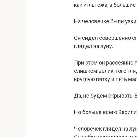
как иглы ежа, а больши
На человечке были узки
Он сидел совершенно сп
глядел на луну.
При этом он рассеянно 
слишком велик, того гля
круглую пятку и пять ма
Да, не будем скрывать, 
Но больше всего Васили
Человечек глядел на л
Он зябко передернул пл