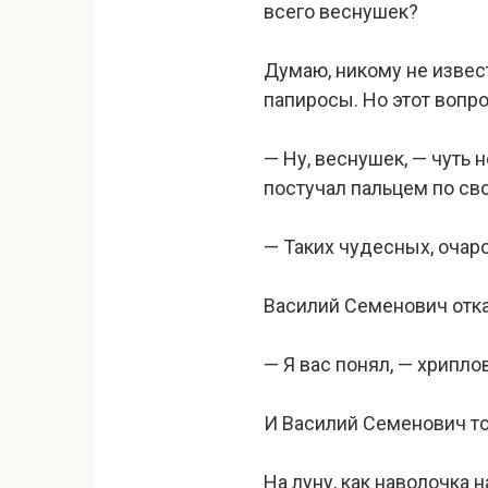
всего веснушек?
Думаю, никому не извес
папиросы. Но этот вопр
— Ну, веснушек, — чуть 
постучал пальцем по св
— Таких чудесных, очар
Василий Семенович отк
— Я вас понял, — хрипло
И Василий Семенович то
На луну, как наволочка 