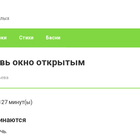
слых
зки
Стихи
Басни
авь окно открытым
ьева
127
минут(ы)
чинаются
чь.