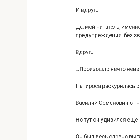
И вдруг…
Да, мой читатель, именн
предупреждения, без зв
Вдруг…
…Произошло нечто невер
Папироса раскурилась с
Василий Семенович от н
Но тут он удивился еще
Он был весь словно выг