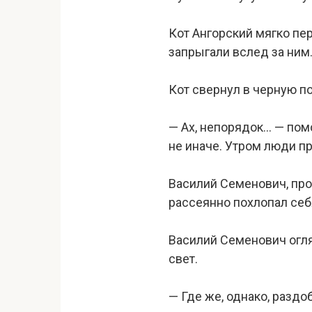
Кот Ангорский мягко пе
запрыгали вслед за ним
Кот свернул в черную п
— Ах, непорядок… — пом
не иначе. Утром люди пр
Василий Семенович, прод
рассеянно похлопал себя
Василий Семенович огля
свет.
— Где же, однако, разд