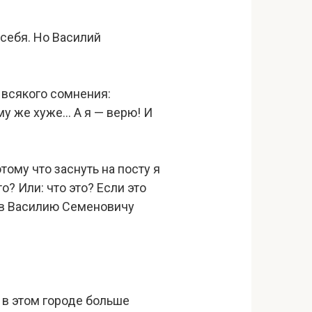
 себя. Но Василий
 всякого сомнения:
му же хуже… А я — верю! И
тому что заснуть на посту я
о? Или: что это? Если это
нцов Василию Семеновичу
о в этом городе больше