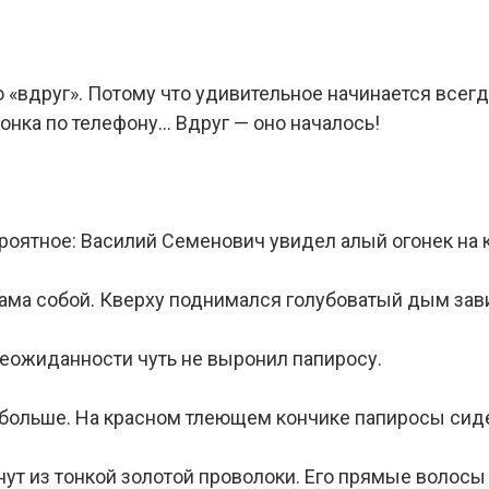
о «вдруг». Потому что удивительное начинается всег
онка по телефону… Вдруг — оно началось!
оятное: Василий Семенович увидел алый огонек на 
ама собой. Кверху поднимался голубоватый дым зав
еожиданности чуть не выронил папиросу.
 больше. На красном тлеющем кончике папиросы сид
нут из тонкой золотой проволоки. Его прямые волосы