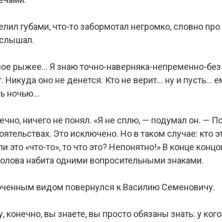
лил губами, что-то забормотал негромко, словно про
сслышал.
ое рыжее… Я знаю точно-наверняка-непременно-без
 Никуда оно не денется. Кто не верит… ну и пусть… е
ть ночью…
чно, ничего не понял. «Я не сплю, — подумал он. — По
оятельствах. Это исключено. Но в таком случае: кто эт
если это «что-то», то что это? Непонятно!» В конце ко
 голова набита одними вопросительными знаками.
боченным видом повернулся к Василию Семеновичу.
у, конечно, вы знаете, вы просто обязаны знать: у ког