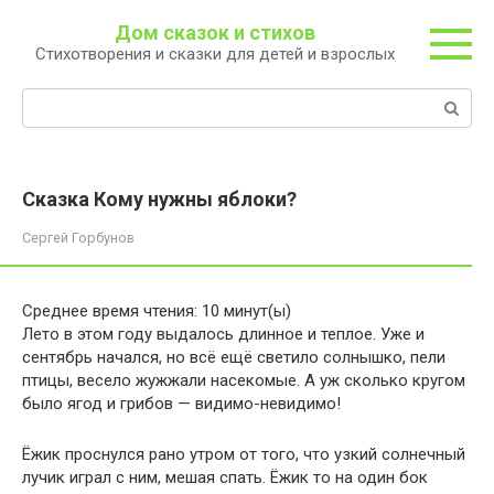
Перейти
Дом сказок и стихов
к
Стихотворения и сказки для детей и взрослых
контенту
Поиск:
Сказка Кому нужны яблоки?
Сергей Горбунов
Среднее время чтения:
10
минут(ы)
Лето в этом году выдалось длинное и теплое. Уже и
сентябрь начался, но всё ещё светило солнышко, пели
птицы, весело жужжали насекомые. А уж сколько кругом
было ягод и грибов — видимо-невидимо!
Ёжик проснулся рано утром от того, что узкий солнечный
лучик играл с ним, мешая спать. Ёжик то на один бок