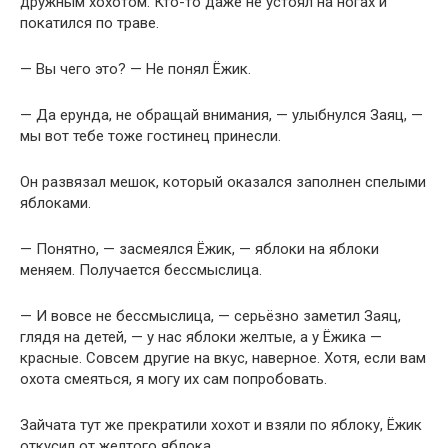
дружным хохотом. Кто-то даже не устоял на ногах и
покатился по траве.
— Вы чего это? — Не понял Ёжик.
— Да ерунда, не обращай внимания, — улыбнулся Заяц, —
мы вот тебе тоже гостинец принесли.
Он развязал мешок, который оказался заполнен спелыми
яблоками.
— Понятно, — засмеялся Ёжик, — яблоки на яблоки
меняем. Получается бессмыслица.
— И вовсе не бессмыслица, — серьёзно заметил Заяц,
глядя на детей, — у нас яблоки желтые, а у Ёжика —
красные. Совсем другие на вкус, наверное. Хотя, если вам
охота смеяться, я могу их сам попробовать.
Зайчата тут же прекратили хохот и взяли по яблоку, Ёжик
откусил от желтого яблока.