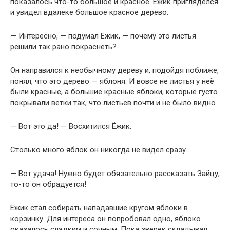
показалось что-то большое и красное. Ёжик пригляделся
и увидел вдалеке большое красное дерево.
— Интересно, — подумал Ёжик, — почему это листья
решили так рано покраснеть?
Он направился к необычному дереву и, подойдя поближе,
понял, что это дерево — яблоня. И вовсе не листья у неё
были красные, а большие красные яблоки, которые густо
покрывали ветки так, что листьев почти и не было видно.
— Вот это да! — Восхитился Ёжик.
Столько много яблок он никогда не видел сразу.
— Вот удача! Нужно будет обязательно рассказать Зайцу,
то-то он обрадуется!
Ёжик стал собирать нападавшие кругом яблоки в
корзинку. Для интереса он попробовал одно, яблоко
оказалось сладким и сочным. Пока зверек складывал