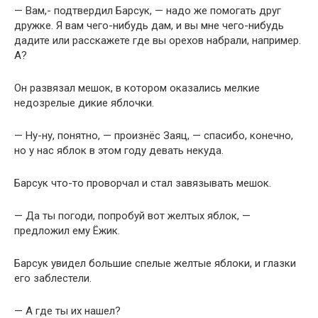
— Вам,- подтвердил Барсук, — надо же помогать друг
дружке. Я вам чего-нибудь дам, и вы мне чего-нибудь
дадите или расскажете где вы орехов набрали, например.
А?
Он развязал мешок, в котором оказались мелкие
недозрелые дикие яблочки.
— Ну-ну, понятно, — произнёс Заяц, — спасибо, конечно,
но у нас яблок в этом году девать некуда.
Барсук что-то проворчал и стал завязывать мешок.
— Да ты погоди, попробуй вот желтых яблок, —
предложил ему Ёжик.
Барсук увидел большие спелые желтые яблоки, и глазки
его заблестели.
— А где ты их нашел?