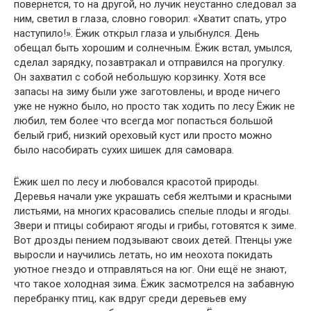
повернется, то на другой, но лучик неустанно следовал за
ним, светил в глаза, словно говорил: «Хватит спать, утро
наступило!». Ёжик открыл глаза и улыбнулся. День
обещал быть хорошим и солнечным. Ёжик встал, умылся,
сделал зарядку, позавтракал и отправился на прогулку.
Он захватил с собой небольшую корзинку. Хотя все
запасы на зиму были уже заготовлены, и вроде ничего
уже не нужно было, но просто так ходить по лесу Ёжик не
любил, тем более что всегда мог попасться большой
белый гриб, низкий ореховый куст или просто можно
было насобирать сухих шишек для самовара.
Ёжик шел по лесу и любовался красотой природы.
Деревья начали уже украшать себя желтыми и красными
листьями, на многих красовались спелые плоды и ягоды.
Звери и птицы собирают ягоды и грибы, готовятся к зиме.
Вот дрозды пением подзывают своих детей. Птенцы уже
выросли и научились летать, но им неохота покидать
уютное гнездо и отправляться на юг. Они ещё не знают,
что такое холодная зима. Ёжик засмотрелся на забавную
перебранку птиц, как вдруг среди деревьев ему