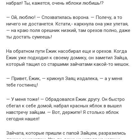
набрал! Ты, кажется, очень яблоки любишь!?
— Ой, люблю! — Спохватилась ворона. — Полечу, а то
ничего не достанется. Кстати,- каркнула она уже улетая,
— на краю поля орешник низкий, там орехов полно, даже
ты достать сумеешь!
На обратном пути Ёжик насобирал еще и орехов. Когда
Ёжик уже подходил к своему домику, он заметил Зайца,
который тащил со старшими зайчатами какой-то мешок.
— Привет, Ёжик, — крикнул Заяц издалека, — а у меня
тебе гостинец!
— У меня тоже! — Обрадовался Ёжик другу. Он быстро
сбегал к себе домой, набрал красных яблок в вышел
навстречу зайцам. — Вот, держите! Я столько яблок
сегодня нашел!
Зайчата, которые пришли с папой Зайцем, разразились