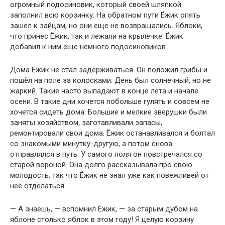
огромный подосиновик, который своей шляпкой
заполнил всю корзинку. На обратном пути Ёжик опять
зашел к зайцам, но они еще не возвращались. Яблоки,
что принес Ёжик, так и лежали на крылечке. Ёжик
добавил к ним ещё немного подосиновиков.
Дома Ёжик не стал задерживаться. Он положил грибы и
пошёл на поле за колосками. День был солнечный, но не
жаркий. Такие часто выпадают в конце лета и начале
осени. В такие дни хочется побольше гулять и совсем не
хочется сидеть дома. Большие и мелкие зверушки были
заняты хозяйством, заготавливали запасы,
ремонтировали свои дома. Ёжик останавливался и болтал
со знакомыми минутку-другую, а потом снова
отправлялся в путь. У самого поля он повстречался со
старой вороной. Она долго рассказывала про свою
молодость, так что Ёжик не знал уже как повежливей от
неё отделаться.
— А знаешь, — вспомнил Ёжик, — за старым дубом на
яблоне столько яблок в этом году! Я целую корзину