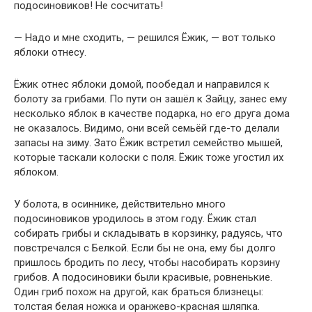
подосиновиков! Не сосчитать!
— Надо и мне сходить, — решился Ёжик, — вот только
яблоки отнесу.
Ёжик отнес яблоки домой, пообедал и направился к
болоту за грибами. По пути он зашёл к Зайцу, занес ему
несколько яблок в качестве подарка, но его друга дома
не оказалось. Видимо, они всей семьёй где-то делали
запасы на зиму. Зато Ёжик встретил семейство мышей,
которые таскали колоски с поля. Ёжик тоже угостил их
яблоком.
У болота, в осиннике, действительно много
подосиновиков уродилось в этом году. Ёжик стал
собирать грибы и складывать в корзинку, радуясь, что
повстречался с Белкой. Если бы не она, ему бы долго
пришлось бродить по лесу, чтобы насобирать корзину
грибов. А подосиновики были красивые, ровненькие.
Один гриб похож на другой, как браться близнецы:
толстая белая ножка и оранжево-красная шляпка.