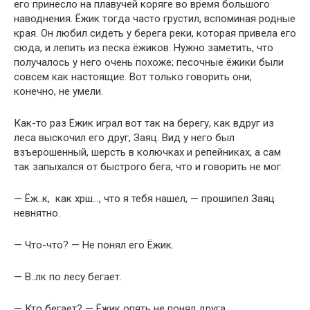
его принесло на плавучей коряге во время большого
наводнения. Ёжик тогда часто грустил, вспоминая родные
края. Он любил сидеть у берега реки, которая привела его
сюда, и лепить из песка ёжиков. Нужно заметить, что
получалось у него очень похоже; песочные ёжики были
совсем как настоящие. Вот только говорить они,
конечно, не умели.
Как-то раз Ёжик играл вот так на берегу, как вдруг из
леса выскочил его друг, Заяц. Вид у него был
взъерошенный, шерсть в колючках и репейниках, а сам
так запыхался от быстрого бега, что и говорить не мог.
— Ёж..к, как хрш…, что я тебя нашел, — прошипел Заяц
невнятно.
— Что-что? — Не понял его Ёжик.
— В..лк по лесу бегает.
— Кто бегает? — Ёжик опять не понял друга