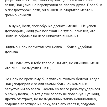
увёртывается от страшных зубов, цепляясь за тонкие
ветки, Заяц сильно перепугался за своего друга. Позабыв
о предосторожности, он вышел на открытое место и
громко крикнул.
— А ну ка, Волк, попробуй ка догнать меня! — Не успев
договорить, Заяц уже побежал, но тут он заметил, что
Волк не обратил на него никакого внимания.
Видимо, Волк посчитал, что Белка — более удобная
добыча.
— Эй, Волк, это я тебе говорю! Ты что, не слышишь меня
что ли? — Возмутился Заяц.
Но Волк по прежнему был увлечен только белкой. Тогда
Заяц подобрал с земли самый большой камень и
запустил им во врага. Камень со всего размаху ударился
о спину волка, но тот даже голову не повернул. Тут Заяц,
дрожа от страха, но возмущённый таким невниманием,
подошёл вплотную к Волку, взял его хвост и, подумав,