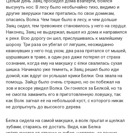
Целый день Заяц просидел дома взаперти, боялся
высунуть нос. В лесу было необычайно тихо, видимо и
другие зверушки также прятались по свои домикам,
опасаясь Волка. Чем тише было в лесу, и чем дольше
Заяц сидел, тем тревожнее становилось у него на сердце.
Наконец, Заяц не выдержал, вышел из дома и направился
к реке. Всю дорогу он шел, прислушиваясь к малейшему
шороху. Три раза он убегал от лягушек, неожиданно
квакнувших у него под ухом, два раза прятался от мышей,
шуршавших в траве, а один раз даже потерял от страха
сознание, когда ему на макушку с ёлки свалилась сухая
шишка. Начинало уже темнеть, и Заяц решил было иди
домой, как вдруг он услышал крики Белки. Она звала на
помощь. Зайцу было очень страшно, но он побежал на
зов и вскоре увидел Волка. Он гонялся за Белкой, но та
не смогла заманить его в приготовленную ловушку, так
как Волк загнал её на небольшой куст, с которого никак
не допрыгнуть до высокого дерева.
Белка сидела на самой макушке, а волк прыгал и щелкал
зубами, стараясь её достать. Видя, как Белка