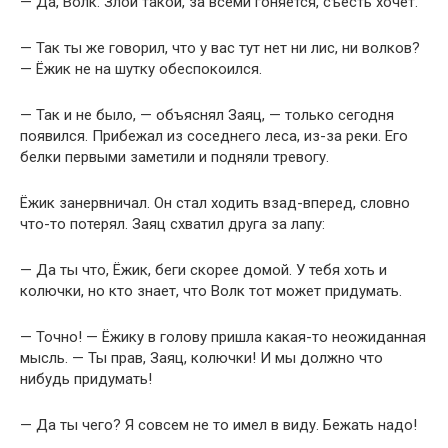
— Да, Волк. Злой такой, за всеми гоняется, съесть хочет.
— Так ты же говорил, что у вас тут нет ни лис, ни волков?
— Ёжик не на шутку обеспокоился.
— Так и не было, — объяснял Заяц, — только сегодня
появился. Прибежал из соседнего леса, из-за реки. Его
белки первыми заметили и подняли тревогу.
Ёжик занервничал. Он стал ходить взад-вперед, словно
что-то потерял. Заяц схватил друга за лапу:
— Да ты что, Ёжик, беги скорее домой. У тебя хоть и
колючки, но кто знает, что Волк тот может придумать.
— Точно! — Ёжику в голову пришла какая-то неожиданная
мысль. — Ты прав, Заяц, колючки! И мы должно что
нибудь придумать!
— Да ты чего? Я совсем не то имел в виду. Бежать надо!