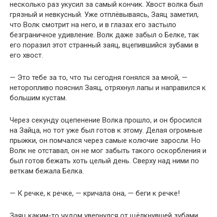
несколько раз укусил за самый кончик. Хвост волка был
грязный и невкусный. Уже отплёвываясь, Заяц заметил,
что Волк смотрит на него, и в глазах его застыло
безграничное удивление. Волк даже забыл о Белке, так
его поразил этот странный заяц, вцепившийся зубами в
его хвост.
— Это тебе за то, что ты сегодня гонялся за мной, —
неторопливо пояснил Заяц, отряхнул лапы и направился к
большим кустам.
Через секунду оцепенение Волка прошло, и он бросился
на Зайца, но тот уже был готов к этому. Делая огромные
прыжки, он помчался через самые колючие заросли. Но
Волк не отставал, он не мог забыть такого оскорбления и
был готов бежать хоть целый день. Сверху над ними по
веткам бежала Белка.
— К речке, к речке, — кричала она, — беги к речке!
Заяц каким-то чудом увернулся от щёлкнувшей зубами