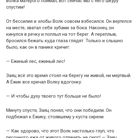
волка матёрого поймал, вот сейчас мы с него шкуру
спустим!
От бессилия и злобы Волк совсем взбесился. Он вертелся
на месте, хватал себя зубами за бока. Наконец он
кинулся в речку и поплыл на тот берег. А переплыв,
бросился бежать куда глаза глядят. Только и слышно
было, как он в панике кричит:
— Ежиный лес, ежиный лес!
Заяц всё это время стоял на берегу ни живой, ни мертвый.
А Ёжик все кричал Волку вдогонку:
— И чтобы духу твоего тут больше не было!
Минуту спустя, Заяц понял, что они победили. Он
подбежал к Ёжику, стоявшему у куста сирени.
— Как здорово, что этот Волк настолько глуп, что
песочного ежа от живого отличить не смог! — Заяц