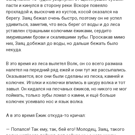
пасти и кинулся в сторону реки. Вскоре повеяло
прохладой и, выскочив из кустов, косой оказался на
берегу. Заяц бежал очень быстро, поэтому он не успел
удивиться, заметив, что весь берег от воды и до леса
уставлен страшными колючими ёжиками, сердито
хмурившими брови и скалившими зубы. Проскакав мимо
них, Заяц добежал до воды, но дальше бежать было
некуда.
В это время из леса вылетел Волк, он со всего размаха
налетел на передний ряд ежей и они тут же рассыпались.
Оказывается, все они были сделаны из песка, камней и
колючек. Иголки и колючки впились в шкуру волка и тот
завыл. Он кидался на песчаных ёжиков, но никого не мог
поймать, только зубы ломал о камни, и ещё больше
колючек усеивало нос и язык волка.
А в это время Ёжик откуда-то кричал:
— Попался! Так ему, так, бей его! Молодец, Заяц, такого