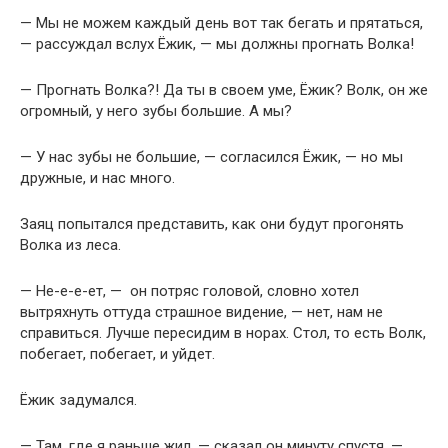
— Мы не можем каждый день вот так бегать и прятаться,
— рассуждал вслух Ёжик, — мы должны прогнать Волка!
— Прогнать Волка?! Да ты в своем уме, Ёжик? Волк, он же
огромный, у него зубы большие. А мы?
— У нас зубы не большие, — согласился Ёжик, — но мы
дружные, и нас много.
Заяц попытался представить, как они будут прогонять
Волка из леса.
— Не-е-е-ет, — он потряс головой, словно хотел
вытряхнуть оттуда страшное видение, — нет, нам не
справиться. Лучше пересидим в норах. Стол, то есть Волк,
побегает, побегает, и уйдет.
Ёжик задумался.
— Там, где я раньше жил, — сказал он минуту спустя, —