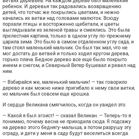
ветвях деревьев. На каждом дереве был маленький
ребенок. И деревья так радовались возвращению
детей, что тотчас же покрылись цветами, и нежно
качались их ветви над головами малюток. Всюду
порхали птицы и восторженно щебетали, и цветы
выглядывали из зеленой травы и смеялись. Это была
прелестная картина; только в одном углу по-прежнему
царила зима. Это было в самом отдаленном углу сада, и
там стоял маленький мальчик. Он был так мал, что не
мог достать до ветвей и только ходил кругом дерева,
горько плача. Бедное дерево все еще было покрыто
инеем и снегом, и Северный Ветер бушевал и ревел над
ним.
— Взбирайся же, маленький мальчик! — так говорило
дерево и как можно ниже пригибало к нему свои ветки;
но мальчик был совсем еще крошка.
И сердце Великана смягчилось, когда он увидел это.
— Какой я был эгоист! — сказал Великан. — Теперь-то я
понимаю, почему весна не приходила сюда. Я подсажу
на дерево этого беднягу-малыша, а потом разрушу эту
ограду, и дети у меня в саду будут веселиться всегда.