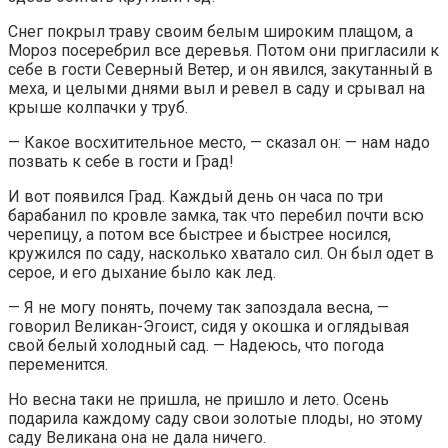
Снег покрыл траву своим белым широким плащом, а
Мороз посеребрил все деревья. Потом они пригласили к
себе в гости Северный Ветер, и он явился, закутанный в
меха, и целыми днями выл и ревел в саду и срывал на
крыше колпачки у труб.
— Какое восхитительное место, — сказал он: — нам надо
позвать к себе в гости и Град!
И вот появился Град. Каждый день он часа по три
барабанил по кровле замка, так что перебил почти всю
черепицу, а потом все быстрее и быстрее носился,
кружился по саду, насколько хватало сил. Он был одет в
серое, и его дыхание было как лед.
— Я не могу понять, почему так запоздала весна, —
говорил Великан-Эгоист, сидя у окошка и оглядывая
свой белый холодный сад. — Надеюсь, что погода
переменится.
Но весна таки не пришла, не пришло и лето. Осень
подарила каждому саду свои золотые плоды, но этому
саду Великана она не дала ничего.