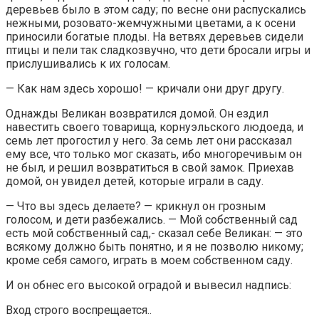
деревьев было в этом саду; по весне они распускались
нежными, розовато-жемчужными цветами, а к осени
приносили богатые плоды. На ветвях деревьев сидели
птицы и пели так сладкозвучно, что дети бросали игры и
прислушивались к их голосам.
— Как нам здесь хорошо! — кричали они друг другу.
Однажды Великан возвратился домой. Он ездил
навестить своего товарища, корнуэльского людоеда, и
семь лет прогостил у него. За семь лет они рассказал
ему все, что только мог сказать, ибо многоречивым он
не был, и решил возвратиться в свой замок. Приехав
домой, он увидел детей, которые играли в саду.
— Что вы здесь делаете? — крикнул он грозным
голосом, и дети разбежались. — Мой собственный сад
есть мой собственный сад,- сказал себе Великан: — это
всякому должно быть понятно, и я не позволю никому;
кроме себя самого, играть в моем собственном саду.
И он обнес его высокой оградой и вывесил надпись:
Вход строго воспрещается..