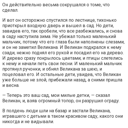
Он действительно весьма сокрушался о томе, что
сделал.
И вот он осторожно спустился по лестнице, тихонько
приоткрыл входную дверь и вышел в сад. Но дети,
завидев его, так оробели, что все разбежались, и снова
в саду наступила зима. Не убежал только маленький
мальчик, потому что его глаза были наполнены слезами,
и он не заметил Великана. И Великан подкрался к нему
сзади, нежно поднял его рукой и посадил его на дерево.
И дерево сразу покрылось цветами; и птицы слетелись
к нему и начали петь свои песни. И маленький мальчик
протянул ручонки, и обнял Великана за шею, и
поцеловал его. И остальные дети, увидев, что Великан
уже больше не злой, прибежали назад, а сними пришла
и весна.
— Теперь это ваш сад, мои милые детки, — сказал
Великан, и, взяв огромный топор, он разрушил ограду.
В полдень люди шли на базар и застали Великана,
игравшего с детьми в таком красивом саду, какого они
никогда и не видывали.