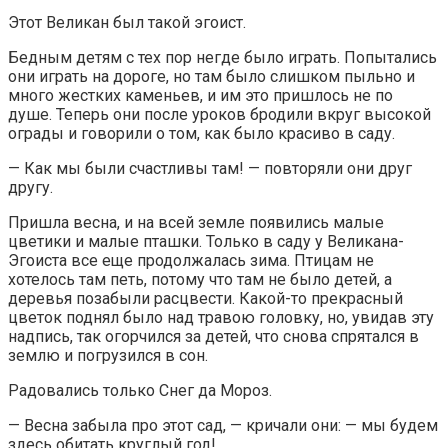
Этот Великан был такой эгоист.
Бедным детям с тех пор негде было играть. Попытались
они играть на дороге, но там было слишком пыльно и
много жестких каменьев, и им это пришлось не по
душе. Теперь они после уроков бродили вкруг высокой
ограды и говорили о том, как было красиво в саду.
— Как мы были счастливы там! — повторяли они друг
другу.
Пришла весна, и на всей земле появились малые
цветики и малые пташки. Только в саду у Великана-
Эгоиста все еще продолжалась зима. Птицам не
хотелось там петь, потому что там не было детей, а
деревья позабыли расцвести. Какой-то прекрасный
цветок поднял было над травою головку, но, увидав эту
надпись, так огорчился за детей, что снова спрятался в
землю и погрузился в сон.
Радовались только Снег да Мороз.
— Весна забыла про этот сад, — кричали они: — мы будем
здесь обитать круглый год!