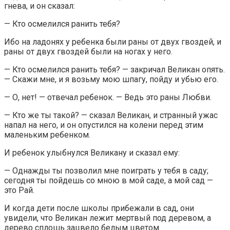
гнева, и он сказал:
— Кто осмелился ранить тебя?
Ибо на ладонях у ребенка были раны от двух гвоздей, и
раны от двух гвоздей были на ногах у него.
— Кто осмелился ранить тебя? — закричал Великан опять.
— Скажи мне, и я возьму мою шпагу, пойду и убью его.
— О, нет! — отвечал ребенок. — Ведь это раны Любви.
— Кто же ты такой? — сказал Великан, и странный ужас
напал на него, и он опустился на колени перед этим
маленьким ребенком.
И ребенок улыбнулся Великану и сказал ему:
— Однажды ты позволил мне поиграть у тебя в саду;
сегодня ты пойдешь со мною в мой саде, а мой сад —
это Рай.
И когда дети после школы прибежали в сад, они
увидели, что Великан лежит мертвый под деревом, а
дерево сплошь зацвело белым цветом.