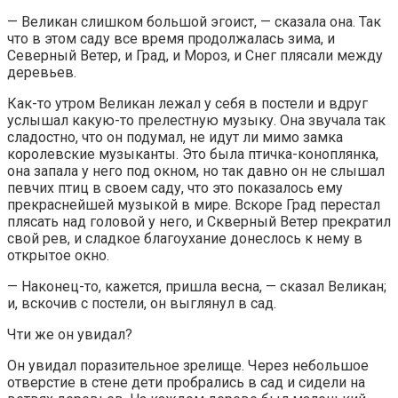
— Великан слишком большой эгоист, — сказала она. Так
что в этом саду все время продолжалась зима, и
Северный Ветер, и Град, и Мороз, и Снег плясали между
деревьев.
Как-то утром Великан лежал у себя в постели и вдруг
услышал какую-то прелестную музыку. Она звучала так
сладостно, что он подумал, не идут ли мимо замка
королевские музыканты. Это была птичка-коноплянка,
она запала у него под окном, но так давно он не слышал
певчих птиц в своем саду, что это показалось ему
прекраснейшей музыкой в мире. Вскоре Град перестал
плясать над головой у него, и Скверный Ветер прекратил
свой рев, и сладкое благоухание донеслось к нему в
открытое окно.
— Наконец-то, кажется, пришла весна, — сказал Великан;
и, вскочив с постели, он выглянул в сад.
Чти же он увидал?
Он увидал поразительное зрелище. Через небольшое
отверстие в стене дети пробрались в сад и сидели на