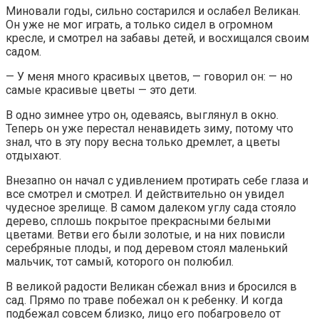
Миновали годы, сильно состарился и ослабел Великан.
Он уже не мог играть, а только сидел в огромном
кресле, и смотрел на забавы детей, и восхищался своим
садом.
— У меня много красивых цветов, — говорил он: — но
самые красивые цветы — это дети.
В одно зимнее утро он, одеваясь, выглянул в окно.
Теперь он уже перестал ненавидеть зиму, потому что
знал, что в эту пору весна только дремлет, а цветы
отдыхают.
Внезапно он начал с удивлением протирать себе глаза и
все смотрел и смотрел. И действительно он увидел
чудесное зрелище. В самом далеком углу сада стояло
дерево, сплошь покрытое прекрасными белыми
цветами. Ветви его были золотые, и на них повисли
серебряные плоды, и под деревом стоял маленький
мальчик, тот самый, которого он полюбил.
В великой радости Великан сбежал вниз и бросился в
сад. Прямо по траве побежал он к ребенку. И когда
подбежал совсем близко, лицо его побагровело от